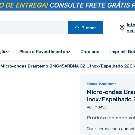
O DE ENTREGA!
CONSULTE FRETE GRÁTIS P
Inf
seu
Termos mais
buscados
ução
Pisos e Revestimentos
Crediário
Imprimir Bo
1
º
pisos
Micro-ondas Brastemp BMG45ARBNA 32 L Inox/Espelhado 220 
2
º
porcelanato
3
º
piso
Brastemp
4
º
revestimento
Micro-ondas Br
5
º
vaso sanitário
Inox/Espelhado 
6
º
torneira
110453
7
º
cimento
8
º
chuveiro
9
º
telha