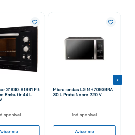
her 31630-81861 Fit
Micro-ondas LG MH7093BRA
ico Embutir 44 L
30 L Prata Nobre 220 V
V
ndisponível
indisponível
Avise-me
Avise-me