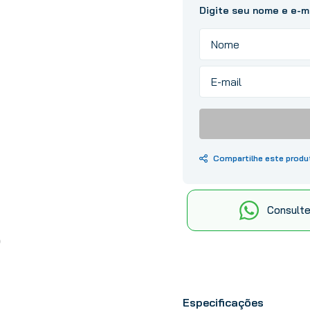
10
º
tinta
Consulte
Especificações