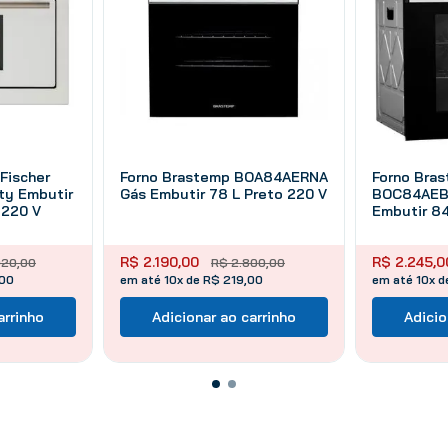
Fischer
Forno Brastemp BOA84AERNA
Forno Bra
ity Embutir
Gás Embutir 78 L Preto 220 V
BOC84AEBN
 220 V
Embutir 84
R$
2
.
190
,
00
R$
2
.
245
,
0
920
,
00
R$
2
.
800
,
00
,00
em até 10x de R$ 219,00
em até 10x d
arrinho
Adicionar ao carrinho
Adicio