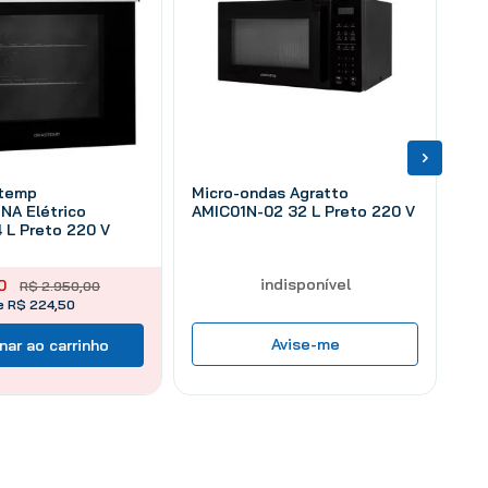
stemp
Micro-ondas Agratto
A Elétrico
AMIC01N-02 32 L Preto 220 V
 L Preto 220 V
indisponível
0
R$
2
.
950
,
00
e R$ 224,50
Avise-me
nar ao carrinho