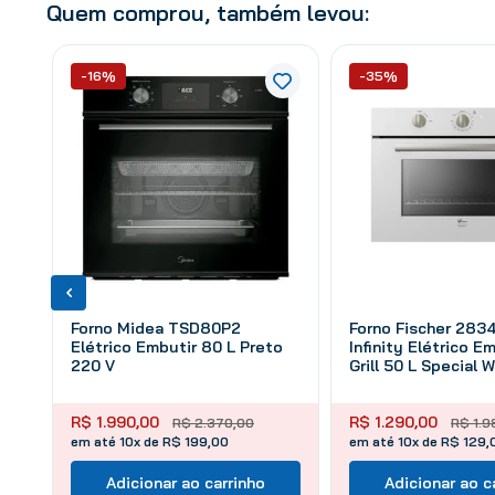
Quem comprou, também levou:
-16%
-35%
Forno Midea TSD80P2
Forno Fischer 283
Elétrico Embutir 80 L Preto
Infinity Elétrico 
220 V
Grill 50 L Special 
R$
1
.
990
,
00
R$
1
.
290
,
00
R$
2
.
370
,
00
R$
1
.
9
em até 10x de R$ 199,00
em até 10x de R$ 129,
Adicionar ao carrinho
Adicionar ao c