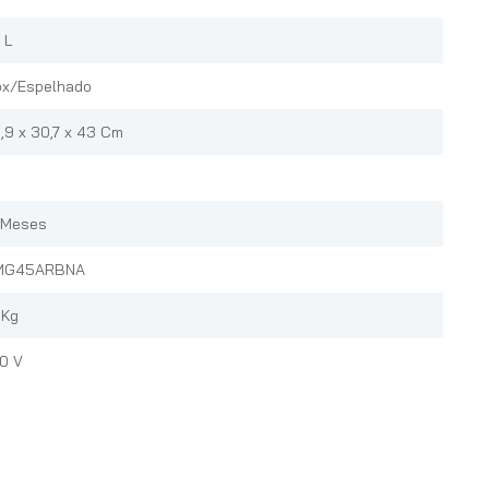
 L
ox/Espelhado
,9 x 30,7 x 43 Cm
 Meses
MG45ARBNA
 Kg
0 V