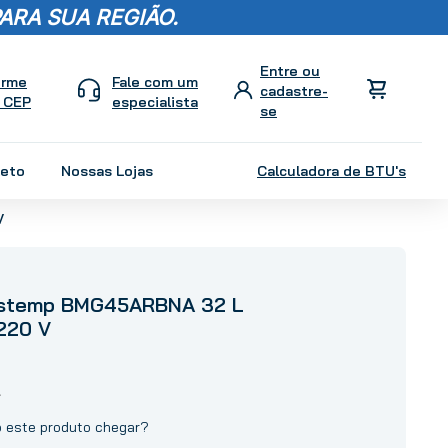
ARA SUA REGIÃO.
orme
Fale com um
 CEP
especialista
leto
Nossas Lojas
Calculadora de BTU's
V
astemp BMG45ARBNA 32 L
220 V