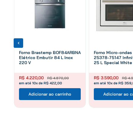
Forno Brastemp BOF84ARBNA
Forno Micro-ondas 
Elétrico Embutir 84 L Inox
25378-75147 Infin
220 V
25 L Special White
R$
4
.
220
,
00
R$
3
.
590
,
00
R$
4
.
870
,
00
R$
4
.
em até 10x de R$ 422,00
em até 10x de R$ 359
Adicionar ao carrinho
Adicionar ao c