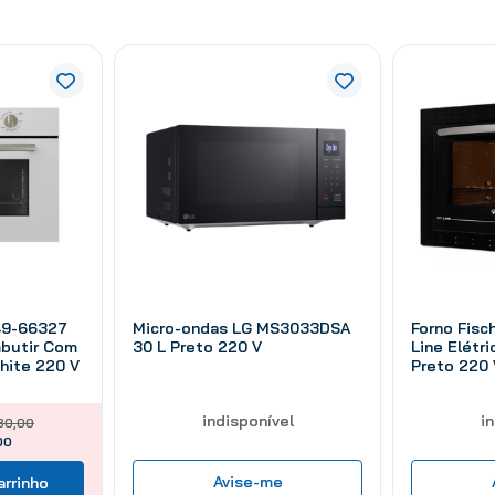
49-66327
Micro-ondas LG MS3033DSA
Forno Fisc
Embutir Com
30 L Preto 220 V
Line Elétr
White 220 V
Preto 220 
indisponível
i
80
,
00
00
Avise-me
arrinho