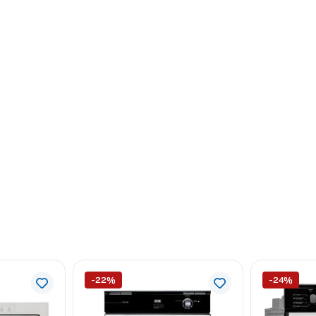
-22%
-24%