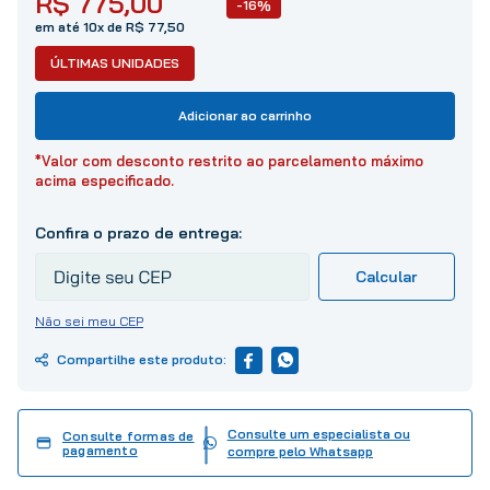
R$
775
,
00
-16%
10
º
tinta
em até 10x de R$ 77,50
ÚLTIMAS UNIDADES
Adicionar ao carrinho
*Valor com desconto restrito ao parcelamento máximo
acima especificado.
Não sei meu CEP
Consulte um especialista ou
Consulte formas de
pagamento
compre pelo Whatsapp