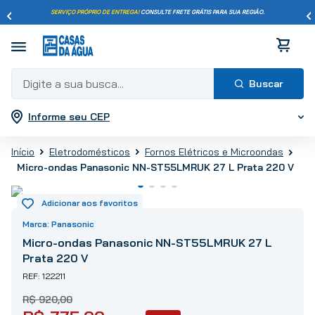
SERVIÇO PRÓPRIO DE ENTREGA!
CONSULTE FRETE GRÁTIS PARA SUA REGIÃO.
Digite a sua busca...
Informe seu CEP
Termos mais buscados
1
º
pisos
Eletrodomésticos
Fornos Elétricos e Microondas
2
º
porcelanato
Micro-ondas Panasonic NN-ST55LMRUK 27 L Prata 220 V
3
º
piso
4
º
revestimento
5
º
vaso sanitário
Panasonic
6
º
chuveiro
Micro-ondas Panasonic NN-ST55LMRUK 27 L
Prata 220 V
7
º
cimento
122211
8
º
torneira
R$
920
,
00
9
º
telha