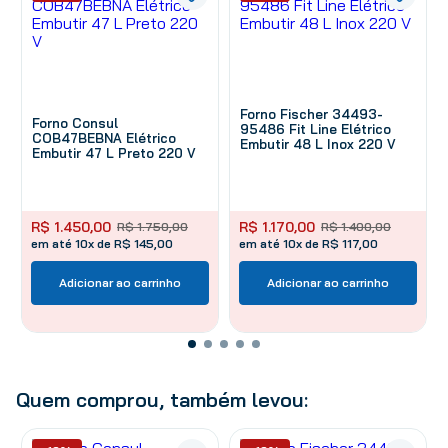
Forno Fischer 34493-
Forno Consul
95486 Fit Line Elétrico
COB47BEBNA Elétrico
Embutir 48 L Inox 220 V
Embutir 47 L Preto 220 V
R$
1
.
450
,
00
R$
1
.
170
,
00
R$
1
.
750
,
00
R$
1
.
400
,
00
em até 10x de R$ 145,00
em até 10x de R$ 117,00
Adicionar ao carrinho
Adicionar ao carrinho
Quem comprou, também levou: