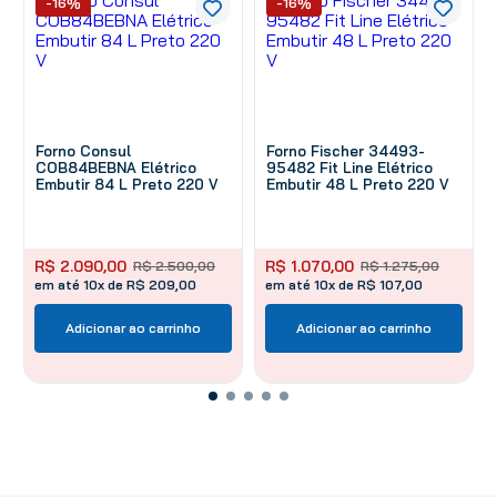
-16%
-16%
Forno Consul
Forno Fischer 34493-
COB84BEBNA Elétrico
95482 Fit Line Elétrico
Embutir 84 L Preto 220 V
Embutir 48 L Preto 220 V
R$
2
.
090
,
00
R$
1
.
070
,
00
R$
2
.
500
,
00
R$
1
.
275
,
00
em até 10x de R$ 209,00
em até 10x de R$ 107,00
Adicionar ao carrinho
Adicionar ao carrinho