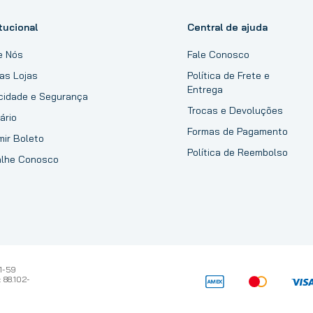
tucional
Central de ajuda
e Nós
Fale Conosco
as Lojas
Política de Frete e
Entrega
acidade e Segurança
Trocas e Devoluções
ário
Formas de Pagamento
mir Boleto
Política de Reembolso
alhe Conosco
1-59
 88.102-