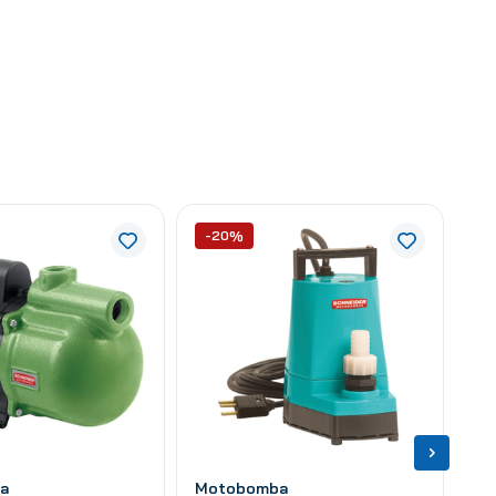
-20%
a
Motobomba