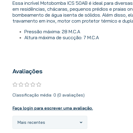
Essa incrível Motobomba ICS 50AB é ideal para diversa
em residências, chácaras, pequenos prédios e praias o
bombeamento de água isenta de sólidos. Além disso, el
travamento em inox, motor com protetor térmico e dupl
Pressão máxima: 28 M.C.A
Altura máxima de succção: 7 M.C.A
Avaliações
Classificação média: 0
(0 avaliações)
Faça login para escrever uma avaliação.
Mais recentes