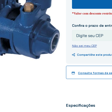
10
º
tinta
*Valor com desconto restri
Não sei meu CEP
Consulte formas de 
Especificações