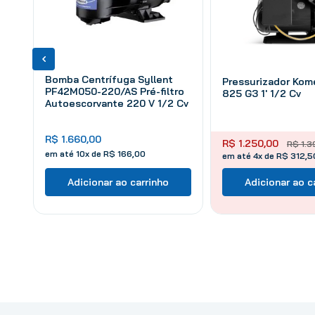
Bomba Centrífuga Syllent
Pressurizador Kom
PF42M050-220/AS Pré-filtro
825 G3 1' 1/2 Cv
Autoescorvante 220 V 1/2 Cv
R$
1
.
660
,
00
R$
1
.
250
,
00
R$
1
.
3
em até
10
x de
R$
166
,
00
em até 4x de R$ 312,5
Adicionar ao carrinho
Adicionar ao c