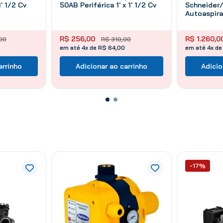
1' 1/2 Cv
50AB Periférica 1' x 1' 1/2 Cv
Schneider/
Autoaspira
Monofásico
R$
256
,
00
R$
1
.
260
,
0
00
R$
310
,
00
em até 4x de R$ 64,00
em até 4x de
arrinho
Adicionar ao carrinho
Adicio
-17%