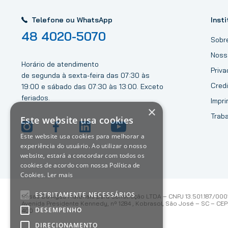
Telefone ou WhatsApp
Insti
48 4020-5070
Sobr
Noss
Horário de atendimento
Priv
de segunda à sexta-feira das 07:30 às
Credi
19:00 e sábado das 07:30 às 13:00. Exceto
feriados.
Impri
×
Trab
Este website usa cookies
Este website usa cookies para melhorar a
experiência do usuário. Ao utilizar o nosso
website, estará a concordar com todos os
cookies de acordo com nossa Política de
Cookies.
Ler mais
ESTRITAMENTE NECESSÁRIOS
Casas Da Água Materiais para Construção LTDA – CNPJ 13.501.187/000
Avenida Presidente Kennedy, nº 1284 , Kobrasol, São José – SC – CEP:
DESEMPENHO
400
DIRECIONAMENTO