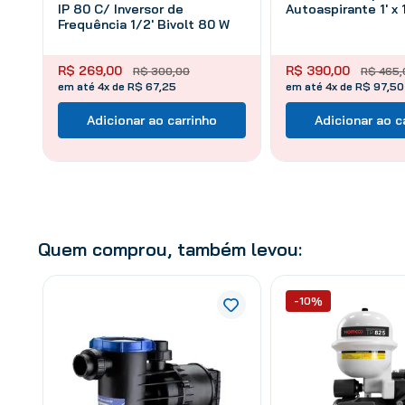
IP 80 C/ Inversor de
Autoaspirante 1' x 
Frequência 1/2' Bivolt 80 W
R$
269
,
00
R$
390
,
00
R$
300
,
00
R$
465
,
em até 4x de R$ 67,25
em até 4x de R$ 97,50
Adicionar ao carrinho
Adicionar ao c
Quem comprou, também levou:
-10%