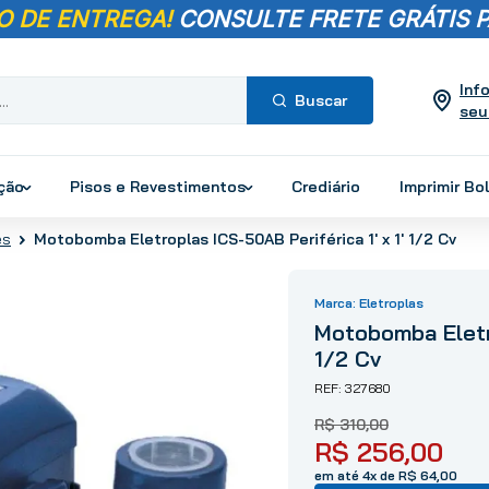
O DE ENTREGA!
CONSULTE FRETE GRÁTIS P
Inf
seu
Termos mais
buscados
ução
Pisos e Revestimentos
Crediário
Imprimir Bo
1
º
pisos
Motobomba Eletroplas ICS-50AB Periférica 1' x 1' 1/2 Cv
es
2
º
porcelanato
3
º
piso
Eletroplas
4
º
revestimento
Motobomba Eletro
5
º
vaso sanitário
1/2 Cv
6
º
torneira
327680
7
º
chuveiro
R$
310
,
00
8
º
cimento
R$
256
,
00
9
º
telha
em até 4x de R$ 64,00