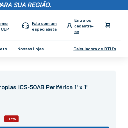
ARA SUA REGIÃO.
orme
Fale com um
 CEP
especialista
leto
Nossas Lojas
Calculadora de BTU's
plas ICS-50AB Periférica 1' x 1'
-17%