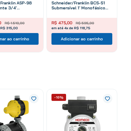
Franklin ASP-98
Schneider/Franklin BCS-S1
nte 3/4'
Submersível 1' Monofásico
 1 Cv
1/6 Cv
0
R$
475
,
00
R$
1
.
510
,
00
R$
595
,
00
 R$ 315,00
em até 4x de R$ 118,75
nar ao carrinho
Adicionar ao carrinho
-16%