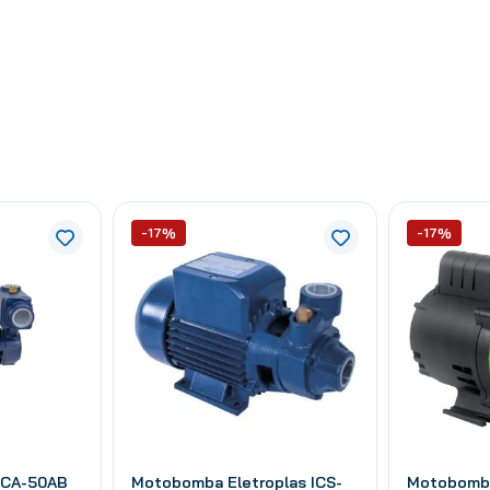
-17%
-17%
ICA-50AB
Motobomba Eletroplas ICS-
Motobomb