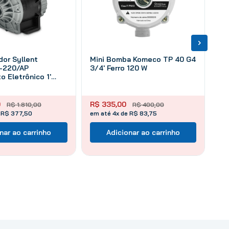
dor Syllent
Mini Bomba Komeco TP 40 G4
-220/AP
3/4' Ferro 120 W
o Eletrônico 1'
o 1/2 Cv
0
R$
335
,
00
R$
1
.
810
,
00
R$
400
,
00
 R$ 377,50
em até 4x de R$ 83,75
nar ao carrinho
Adicionar ao carrinho