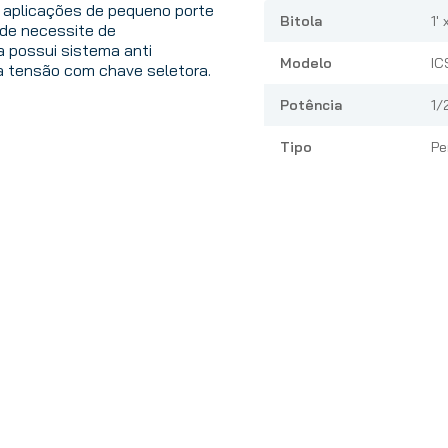
s aplicações de pequeno porte
Bitola
1' 
nde necessite de
a possui sistema anti
Modelo
IC
a tensão com chave seletora.
Potência
1/
Tipo
Pe