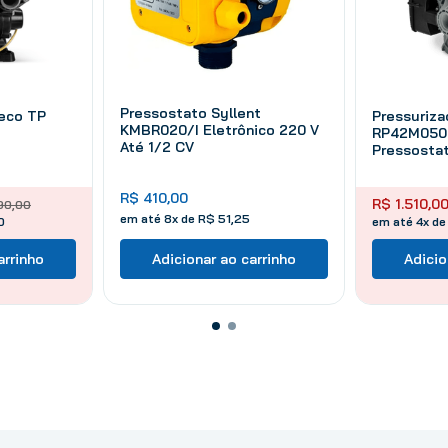
Pressostato Syllent
eco TP
Pressuriza
KMBR020/I Eletrônico 220 V
RP42M050
Até 1/2 CV
Pressostat
Monofásic
R$
410
,
00
R$
1
.
510
,
0
90
,
00
em até
8
x de
R$
51
,
25
0
em até 4x de
arrinho
Adicionar ao carrinho
Adicio