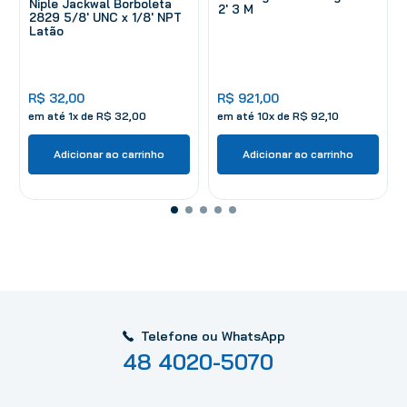
Niple Jackwal Borboleta
2' 3 M
2829 5/8' UNC x 1/8' NPT
Latão
R$
32
,
00
R$
921
,
00
em até
1
x de
R$
32
,
00
em até
10
x de
R$
92
,
10
Adicionar ao carrinho
Adicionar ao carrinho
Telefone ou WhatsApp
48 4020-5070