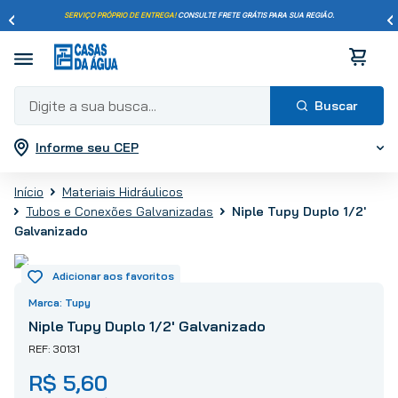
SERVIÇO PRÓPRIO DE ENTREGA!
CONSULTE FRETE GRÁTIS PARA SUA REGIÃO.
Digite a sua busca...
Informe seu CEP
Termos mais buscados
1
º
pisos
Materiais Hidráulicos
2
º
porcelanato
Niple Tupy Duplo 1/2'
Tubos e Conexões Galvanizadas
3
º
piso
Galvanizado
4
º
revestimento
5
º
vaso sanitário
Tupy
6
º
chuveiro
Niple Tupy Duplo 1/2' Galvanizado
7
º
cimento
30131
8
º
torneira
R$
5
,
60
9
º
telha