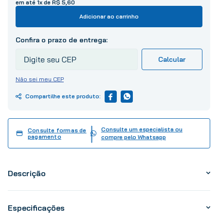
em até
1
x de
R$
5
,
60
10
º
tinta
Adicionar ao carrinho
Não sei meu CEP
Consulte um especialista ou
Consulte formas de
pagamento
compre pelo Whatsapp
Descrição
Especificações