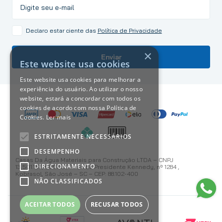
Declaro estar ciente das
Política de Privacidade
×
Enviar
Este website usa cookies
Este website usa cookies para melhorar a
experiência do usuário. Ao utilizar o nosso
website, estará a concordar com todos os
cookies de acordo com nossa Política de
Cookies.
Ler mais
ESTRITAMENTE NECESSÁRIOS
DESEMPENHO
Casas Da Água Materiais para Construção LTDA – CNPJ
DIRECIONAMENTO
13.501.187/0001-59 Avenida Presidente Kennedy, nº 1284 ,
Kobrasol, São José – SC – CEP: 88.102-400
NÃO CLASSIFICADOS
ACEITAR TODOS
RECUSAR TODOS