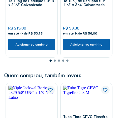
Tê Tupy de Redução 90° 3'
Tê Tupy de Redução 90°
x 2.1/2' Galvanizado
1.1/2' x 3/4' Galvanizado
R$
215
,
00
R$
56
,
00
em até
4
x de
R$
53
,
75
em até
1
x de
R$
56
,
00
Adicionar ao carrinho
Adicionar ao carrinho
Quem comprou, também levou:
Tubo Tigre CPVC Tigrefire