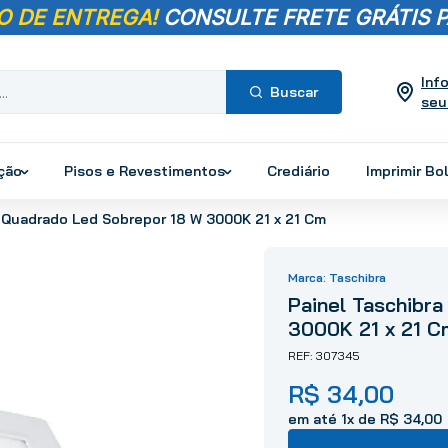
O DE ENTREGA!
CONSULTE FRETE GRÁTIS P
Inf
seu
Termos mais
buscados
ução
Pisos e Revestimentos
Crediário
Imprimir Bo
1
º
pisos
x Quadrado Led Sobrepor 18 W 3000K 21 x 21 Cm
2
º
porcelanato
3
º
piso
Taschibra
4
º
revestimento
Painel Taschibr
5
º
vaso sanitário
3000K 21 x 21 C
6
º
torneira
307345
7
º
chuveiro
R$
34
,
00
8
º
cimento
em até
1
x de
R$
34
,
00
9
º
telha