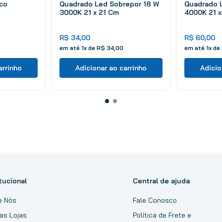
co
Quadrado Led Sobrepor 18 W
Quadrado 
3000K 21 x 21 Cm
4000K 21 x
R$
34
,
00
R$
60
,
00
em até
1
x de
R$
34
,
00
em até
1
x de
arrinho
Adicionar ao carrinho
Adicio
tucional
Central de ajuda
e Nós
Fale Conosco
as Lojas
Política de Frete e