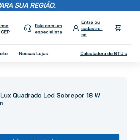
ARA SUA REGIÃO.
orme
Fale com um
 CEP
especialista
leto
Nossas Lojas
Calculadora de BTU's
a Lux Quadrado Led Sobrepor 18 W
m