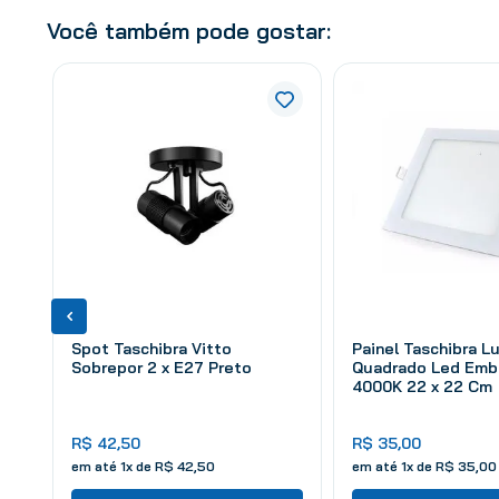
Você também pode gostar:
Spot Taschibra Vitto
Painel Taschibra L
Sobrepor 2 x E27 Preto
Quadrado Led Embu
4000K 22 x 22 Cm
R$
42
,
50
R$
35
,
00
em até
1
x de
R$
42
,
50
em até
1
x de
R$
35
,
00