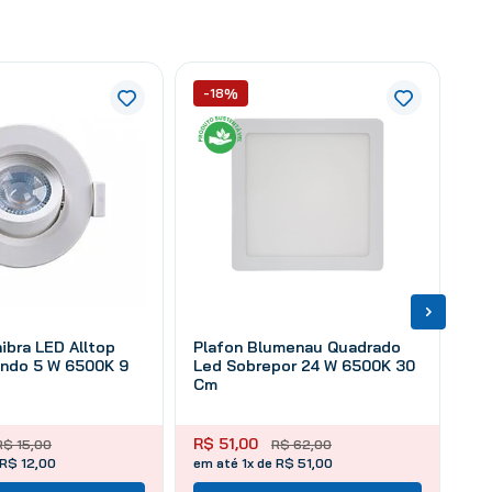
-18%
ibra LED Alltop
Plafon Blumenau Quadrado
ndo 5 W 6500K 9
Led Sobrepor 24 W 6500K 30
Cm
R$
51
,
00
R$
15
,
00
R$
62
,
00
 R$ 12,00
em até 1x de R$ 51,00