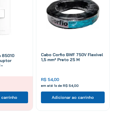
Cabo Corfio BWF 750V Flexível
a 85010
1,5 mm² Preto 25 M
ruptor
V~
R$
54
,
00
em até
1
x de
R$
54
,
00
 carrinho
Adicionar ao carrinho