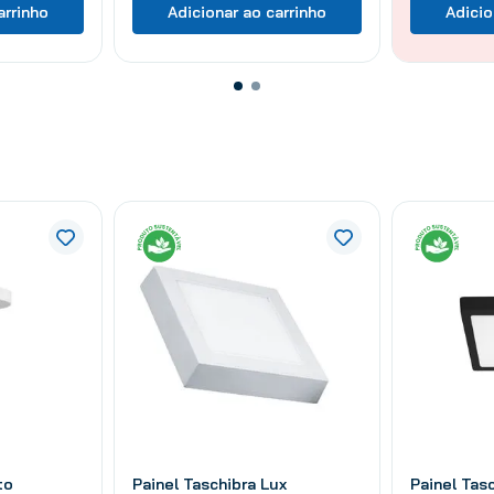
arrinho
Adicionar ao carrinho
Adicio
to
Painel Taschibra Lux
Painel Tas