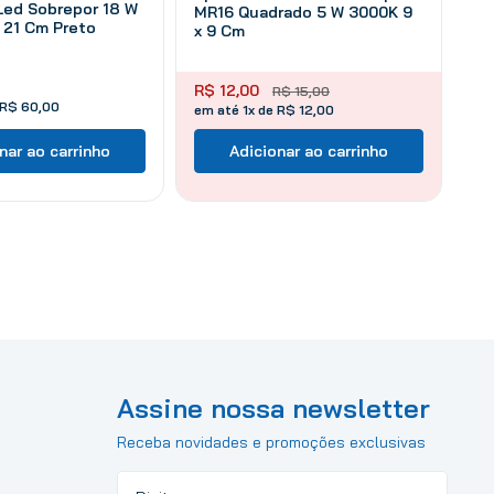
Led Sobrepor 18 W
MR16 Quadrado 5 W 3000K 9
 21 Cm Preto
x 9 Cm
R$
12
,
00
R$
15
,
00
R$
60
,
00
em até 1x de R$ 12,00
nar ao carrinho
Adicionar ao carrinho
Assine nossa newsletter
Receba novidades e promoções exclusivas