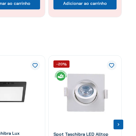
nar ao carrinho
Adicionar ao carrinho
-20%
chibra Lux
Spot Taschibra LED Alltop