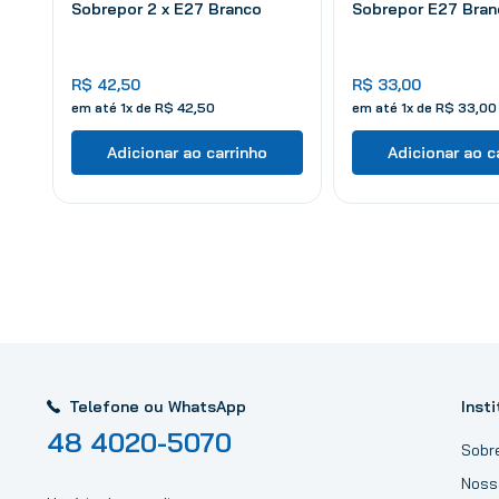
Sobrepor 2 x E27 Branco
Sobrepor E27 Bran
R$
42
,
50
R$
33
,
00
em até
1
x de
R$
42
,
50
em até
1
x de
R$
33
,
00
Adicionar ao carrinho
Adicionar ao c
Telefone ou WhatsApp
Insti
48 4020-5070
Sobr
Noss