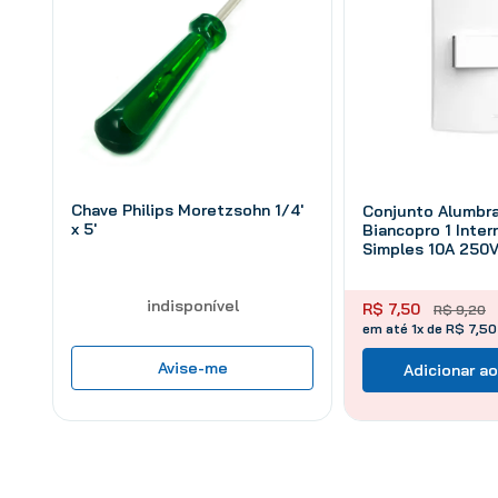
Chave Philips Moretzsohn 1/4'
Conjunto Alumbr
x 5'
Biancopro 1 Inter
Simples 10A 250
indisponível
R$
7
,
50
R$
9
,
20
em até 1x de R$ 7,50
Avise-me
Adicionar ao