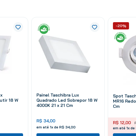
-20%
ux
Painel Taschibra Lux
Spot Tasch
tir 18 W
Quadrado Led Sobrepor 18 W
MR16 Redo
4000K 21 x 21 Cm
Cm
R$
34
,
00
R$
12
,
00
em até
1
x de
R$
34
,
00
em até 1x de