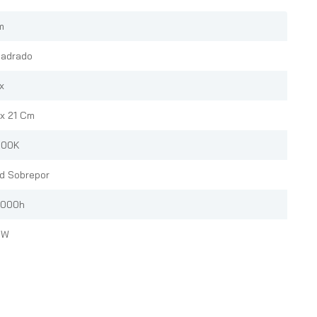
m
adrado
x
 x 21 Cm
000K
d Sobrepor
000h
 W