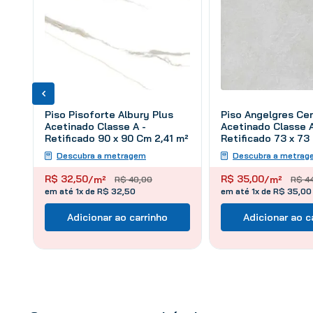
Piso Pisoforte Albury Plus
Piso Angelgres Ce
Acetinado Classe A -
Acetinado Classe A
Retificado 90 x 90 Cm 2,41 m²
Retificado 73 x 73
Descubra a metragem
Descubra a metrag
R$
32
,
50
R$
35
,
00
/m²
/m²
R$
40
,
00
R$
4
em até 1x de R$ 32,50
em até 1x de R$ 35,00
Adicionar ao carrinho
Adicionar ao c