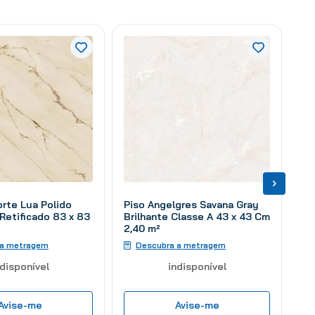
orte Lua Polido
Piso Angelgres Savana Gray
 Retificado 83 x 83
Brilhante Classe A 43 x 43 Cm
²
2,40 m²
 a metragem
Descubra a metragem
ndisponível
indisponível
Avise-me
Avise-me