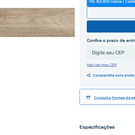
10
º
tinta
R$ 82,80
/
caixa
| Cada
Não sei meu CEP
Consulte formas de 
Especificações