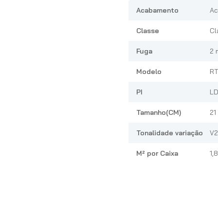
Acabamento
Ac
Classe
Cl
Fuga
2 
Modelo
RT
PI
L
Tamanho(CM)
21
Tonalidade variação
V2
M² por Caixa
1,