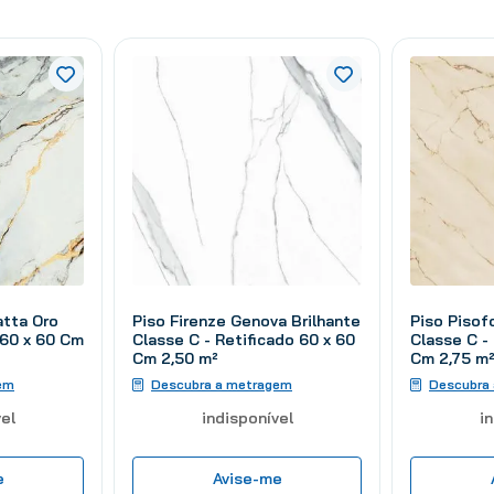
atta Oro
Piso Firenze Genova Brilhante
Piso Pisof
 60 x 60 Cm
Classe C - Retificado 60 x 60
Classe C -
Cm 2,50 m²
Cm 2,75 m
em
Descubra a metragem
Descubra
el
indisponível
i
e
Avise-me