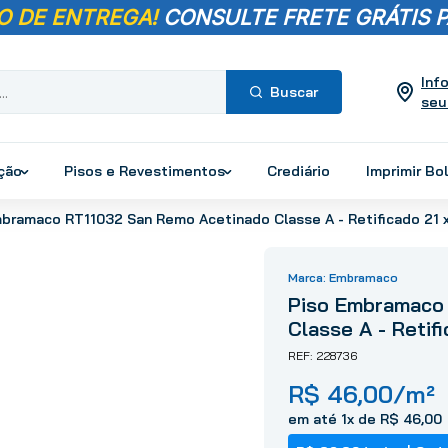
O DE ENTREGA!
CONSULTE FRETE GRÁTIS P
Inf
seu
Termos mais
buscados
ução
Pisos e Revestimentos
Crediário
Imprimir Bo
1
º
pisos
bramaco RT11032 San Remo Acetinado Classe A - Retificado 21 x
2
º
porcelanato
3
º
piso
Embramaco
4
º
revestimento
Piso Embramaco
5
º
vaso sanitário
Classe A - Retif
6
º
torneira
228736
7
º
chuveiro
R$
46
,
00
/m²
8
º
cimento
em até
1
x de
R$
46
,
00
9
º
telha