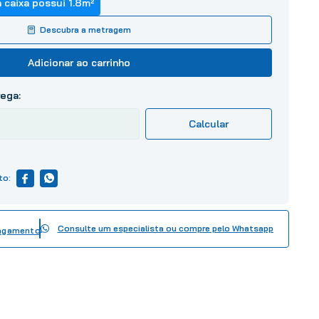
 caixa possui
1.8
m²
Descubra a metragem
Adicionar ao carrinho
Consulte um especialista ou compre pelo Whatsapp
pagamento