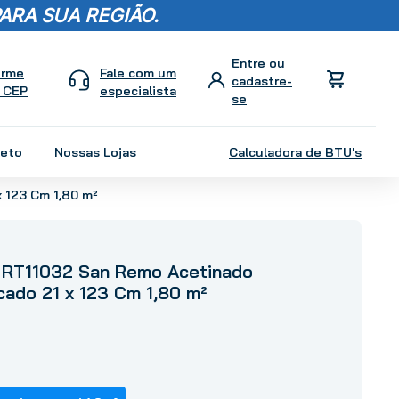
ARA SUA REGIÃO.
orme
Fale com um
 CEP
especialista
leto
Nossas Lojas
Calculadora de BTU's
 123 Cm 1,80 m²
 RT11032 San Remo Acetinado
icado 21 x 123 Cm 1,80 m²