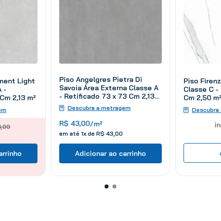
Piso Angelgres Pietra Di
Piso Firen
ment Light
Savoia Área Externa Classe A
Classe C -
 -
- Retificado 73 x 73 Cm 2,13
Cm 2,50 m
 Cm 2,13 m²
m²
Descubra a metragem
Descubra
em
R$
43
,
00
/m²
i
4
,
00
em até
1
x de
R$
43
,
00
arrinho
Adicionar ao carrinho