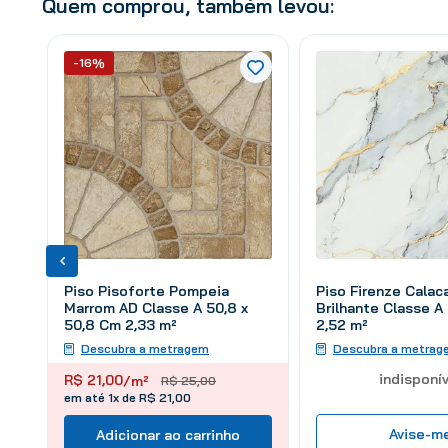
Quem comprou, também levou:
-16%
Piso Pisoforte Pompeia
Piso Firenze Calac
Marrom AD Classe A 50,8 x
Brilhante Classe A
50,8 Cm 2,33 m²
2,52 m²
Descubra a metragem
Descubra a metrag
indisponív
R$
21
,
00
/m²
R$
25
,
00
em até 1x de R$ 21,00
Avise-m
Adicionar ao carrinho