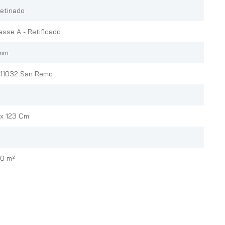
etinado
asse A - Retificado
mm
11032 San Remo
D
 x 123 Cm
80 m²