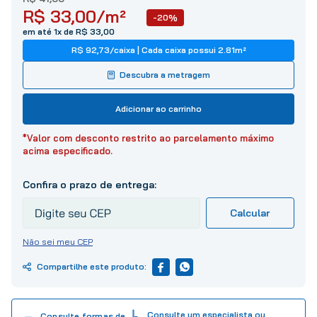
10
º
tinta
R$
33
,
00
/m²
-20%
em até 1x de R$ 33,00
R$ 92,73
/
caixa
| Cada caixa possui
2.81
m²
Descubra a metragem
Adicionar ao carrinho
*Valor com desconto restrito ao parcelamento máximo
acima especificado.
Não sei meu CEP
Consulte um especialista ou
Consulte formas de