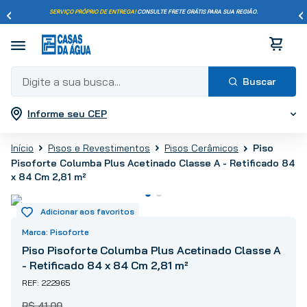
SERVIÇO PRÓPRIO DE ENTREGA!
CONSULTE FRETE GRÁTIS PARA SUA REGIÃO.
Digite a sua busca...
Informe seu CEP
Termos mais buscados
1
º
pisos
Pisos e Revestimentos
Pisos Cerâmicos
Piso
2
º
porcelanato
Pisoforte Columba Plus Acetinado Classe A - Retificado 84
x 84 Cm 2,81 m²
3
º
piso
4
º
revestimento
5
º
vaso sanitário
Pisoforte
6
º
chuveiro
Piso Pisoforte Columba Plus Acetinado Classe A
7
º
cimento
- Retificado 84 x 84 Cm 2,81 m²
8
º
torneira
222965
9
º
telha
R$
41
,
00