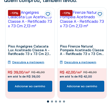
Quem comprou, também levou:
-13%
-13%
Piso Angelgres Calacata
Piso Firenze Natural
Lux Acetinado Classe A -
Pompeia Acetinado Classe
Retificado 73 x 73 Cm 2,13
A - Retificado 73 x 73 Cm
m²
2,13 m²
Descubra a metragem
Descubra a metragem
R$
39
,
00
/m²
R$
42
,
00
/m²
R$
45
,
00
R$
48
,
00
em até 1x de R$ 39,00
em até 1x de R$ 42,00
Adicionar ao carrinho
Adicionar ao carrinho