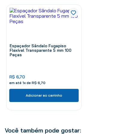
Espaçador Sândalo Fugapiso
Flexível Transparente 5 mm 100
Peças
R$
6
,
70
em até
1
x de
R$
6
,
70
Adicionar ao carrinho
Você também pode gostar: