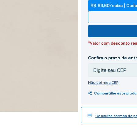
10
º
tinta
R$ 93,60
/
caixa
| Cada
*Valor com desconto res
Não sei meu CEP
Consulte formas de 