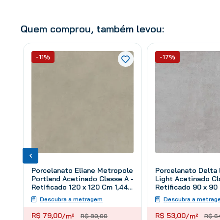
Quem comprou, também levou:
-11%
-17%
Porcelanato Eliane Metropole
Porcelanato Delta
Portland Acetinado Classe A -
Light Acetinado Cl
Retificado 120 x 120 Cm 1,44
Retificado 90 x 90
m²
m²
Descubra a metragem
Descubra a metrag
R$
79
,
00
R$
53
,
00
/m²
/m²
R$
89
,
00
R$
6