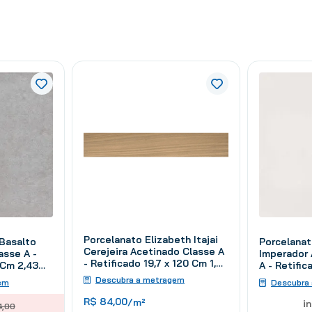
Porcelanato Elizabeth Itajai
Porcelanat
 Basalto
Cerejeira Acetinado Classe A
Imperador 
asse A -
- Retificado 19,7 x 120 Cm 1,65
A - Retifi
 Cm 2,43
m²
m²
Descubra a metragem
Descubra
em
R$
84
,
00
/m²
i
4
,
00