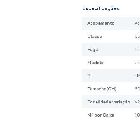
Especificações
Acabamento
Ac
Classe
Cl
Fuga
1 
Modelo
Ur
PI
F
Tamanho(CM)
60
Tonalidade variação
V2
M² por Caixa
1,