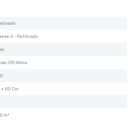
etinado
asse A - Retificado
mm
ban Off-White
MC
 x 60 Cm
80 m²