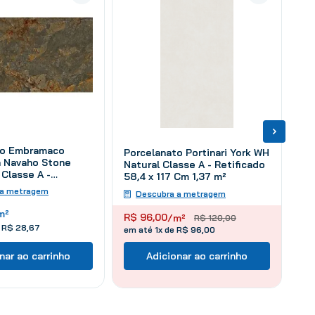
to Embramaco
Porcelanato Portinari York WH
n Navaho Stone
Natural Classe A - Retificado
Classe A -
58,4 x 117 Cm 1,37 m²
 62 x 122 Cm 2,28
 a metragem
Descubra a metragem
m²
R$
96
,
00
/m²
R$
120
,
00
e
R$
28
,
67
em até 1x de R$ 96,00
nar ao carrinho
Adicionar ao carrinho