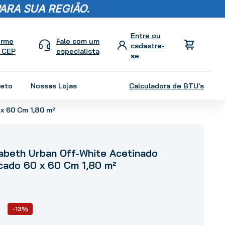
ARA SUA REGIÃO.
orme
Fale com um
 CEP
especialista
leto
Nossas Lojas
Calculadora de BTU's
 x 60 Cm 1,80 m²
zabeth Urban Off-White Acetinado
icado 60 x 60 Cm 1,80 m²
-13%