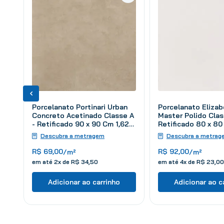
Porcelanato Portinari Urban
Porcelanato Elizab
Concreto Acetinado Classe A
Master Polido Clas
- Retificado 90 x 90 Cm 1,62
Retificado 80 x 80
m²
m²
Descubra a metragem
Descubra a metrag
R$
69
,
00
R$
92
,
00
/m²
/m²
em até
2
x de
R$
34
,
50
em até
4
x de
R$
23
,
00
Adicionar ao carrinho
Adicionar ao c