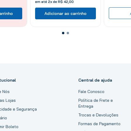
em até
2
x de
R$
42
,
00
arrinho
Adicionar ao carrinho
tucional
Central de ajuda
e Nós
Fale Conosco
as Lojas
Política de Frete e
Entrega
acidade e Segurança
Trocas e Devoluções
ário
Formas de Pagamento
mir Boleto