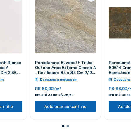
eth Bianco
Porcelanato Elizabeth Trilha
Porcelana
se A -
Outono Área Externa Classe A
60614 Gra
 Cm 2,56
- Retificado 84 x 84 Cm 2,12
Esmaltado 
m²
Retificado
em
Descubra a metragem
Descubra
m²
R$
80
,
00
R$
86
,
00
/m²
/
em até
3
x de
R$
26
,
67
em até
3
x d
arrinho
Adicionar ao carrinho
Adicio