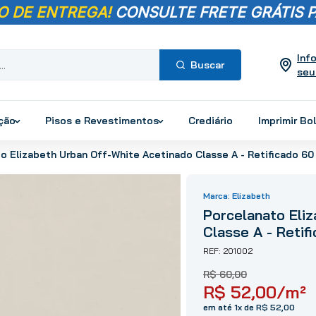
O DE ENTREGA!
CONSULTE FRETE GRÁTIS P
Inf
seu
Termos mais
buscados
ução
Pisos e Revestimentos
Crediário
Imprimir Bo
1
º
pisos
o Elizabeth Urban Off-White Acetinado Classe A - Retificado 60
2
º
porcelanato
3
º
piso
Elizabeth
4
º
revestimento
Porcelanato Eli
5
º
vaso sanitário
Classe A - Retif
6
º
torneira
201002
7
º
cimento
R$
60
,
00
8
º
chuveiro
R$
52
,
00
/m²
9
º
telha
em até 1x de R$ 52,00