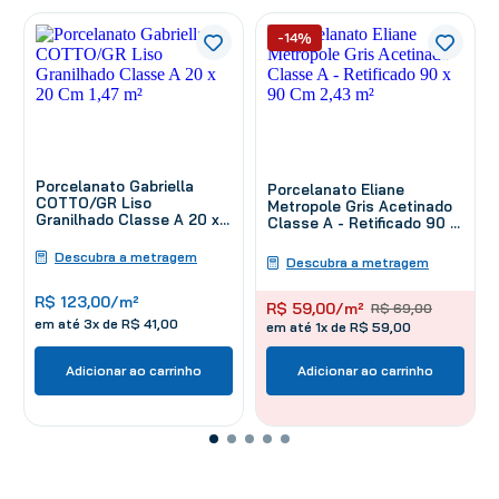
-14%
Porcelanato Gabriella
Porcelanato Eliane
COTTO/GR Liso
Metropole Gris Acetinado
Granilhado Classe A 20 x
Classe A - Retificado 90 x
20 Cm 1,47 m²
90 Cm 2,43 m²
Descubra a metragem
Descubra a metragem
R$
123
,
00
/m²
R$
59
,
00
/m²
R$
69
,
00
em até
3
x de
R$
41
,
00
em até 1x de R$ 59,00
Adicionar ao carrinho
Adicionar ao carrinho