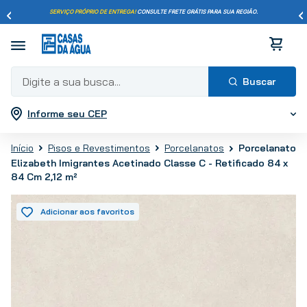
SERVIÇO PRÓPRIO DE ENTREGA!
CONSULTE FRETE GRÁTIS PARA SUA REGIÃO.
Digite a sua busca...
Informe seu CEP
Termos mais buscados
1
º
pisos
Porcelanato
Pisos e Revestimentos
Porcelanatos
2
º
porcelanato
Elizabeth Imigrantes Acetinado Classe C - Retificado 84 x
3
º
piso
84 Cm 2,12 m²
4
º
revestimento
5
º
vaso sanitário
6
º
torneira
7
º
chuveiro
8
º
cimento
9
º
telha