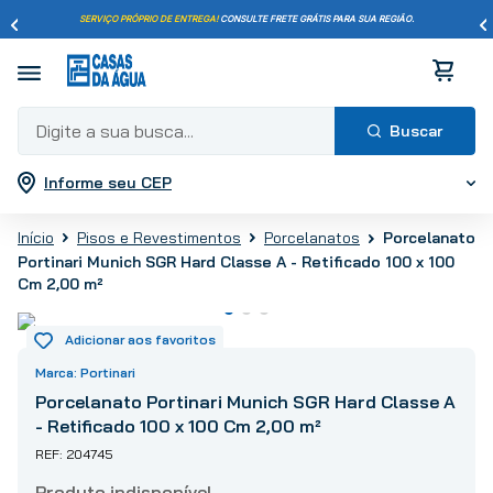
SERVIÇO PRÓPRIO DE ENTREGA!
CONSULTE FRETE GRÁTIS PARA SUA REGIÃO.
Digite a sua busca...
Informe seu CEP
Termos mais buscados
1
º
pisos
Porcelanato
Pisos e Revestimentos
Porcelanatos
2
º
porcelanato
Portinari Munich SGR Hard Classe A - Retificado 100 x 100
3
º
piso
Cm 2,00 m²
4
º
revestimento
5
º
vaso sanitário
Portinari
6
º
torneira
Porcelanato Portinari Munich SGR Hard Classe A
7
º
cimento
- Retificado 100 x 100 Cm 2,00 m²
8
º
chuveiro
204745
9
º
telha