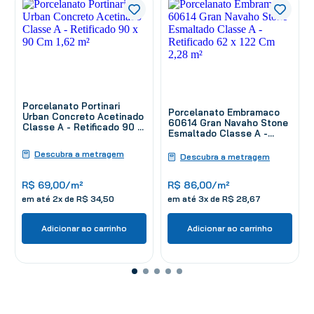
Porcelanato Portinari
Porcelanato Embramaco
Urban Concreto Acetinado
60614 Gran Navaho Stone
Classe A - Retificado 90 x
Esmaltado Classe A -
90 Cm 1,62 m²
Retificado 62 x 122 Cm
Descubra a metragem
2,28 m²
Descubra a metragem
R$
69
,
00
/m²
R$
86
,
00
/m²
em até
2
x de
R$
34
,
50
em até
3
x de
R$
28
,
67
Adicionar ao carrinho
Adicionar ao carrinho