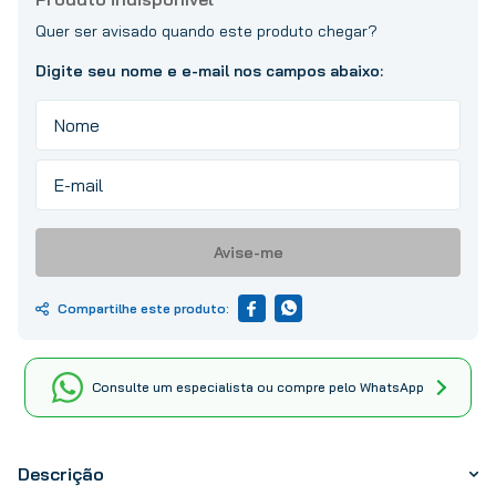
10
º
tinta
Avise-me
Consulte um especialista ou compre pelo WhatsApp
Descrição