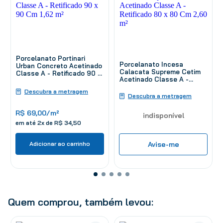
Porcelanato Portinari
Porcelanato Incesa
Urban Concreto Acetinado
Calacata Supreme Cetim
Classe A - Retificado 90 x
Acetinado Classe A -
90 Cm 1,62 m²
Retificado 80 x 80 Cm
Descubra a metragem
2,60 m²
Descubra a metragem
R$
69
,
00
/m²
indisponível
em até
2
x de
R$
34
,
50
Adicionar ao carrinho
Avise-me
Quem comprou, também levou: