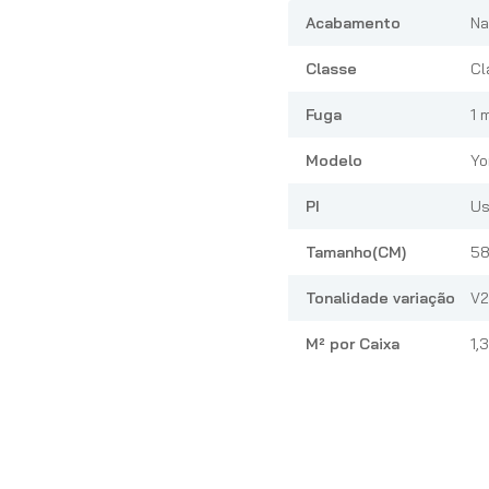
Acabamento
Na
Classe
Cl
Fuga
1 
Modelo
Yo
PI
Us
Tamanho(CM)
58
Tonalidade variação
V2
M² por Caixa
1,