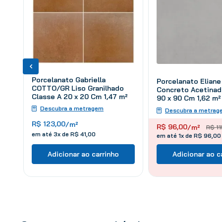
Porcelanato Gabriella
Porcelanato Eliane
COTTO/GR Liso Granilhado
Concreto Acetinad
Classe A 20 x 20 Cm 1,47 m²
90 x 90 Cm 1,62 m²
Descubra a metragem
Descubra a metrag
R$
123
,
00
/m²
R$
96
,
00
/m²
R$
11
em até
3
x de
R$
41
,
00
em até 1x de R$ 96,00
Adicionar ao carrinho
Adicionar ao c