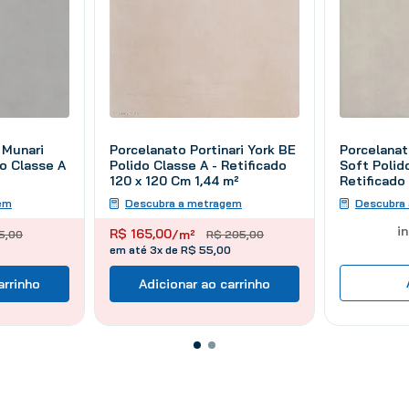
Porcelanat
 Munari
Porcelanato Portinari York BE
Soft Polid
o Classe A
Polido Classe A - Retificado
Retificado
120 x 120 Cm 1,44 m²
Descubra
em
Descubra a metragem
i
R$
165
,
00
/m²
5
,
00
R$
205
,
00
em até 3x de R$ 55,00
arrinho
Adicionar ao carrinho