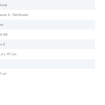
tural
asse A - Retificado
mm
rk BE
o 6
,4 x 117 Cm
37 m²