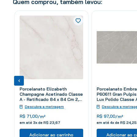
Quem comprou, também levou:
Porcelanato Elizabeth
Porcelanato Embr
Champagne Acetinado Classe
P60611 Gran Pulpis
A - Retificado 84 x 84 Cm 2,12
Lux Polido Classe 
m²
Retificado 62 x 12
Descubra a metragem
Descubra a metrag
m²
R$
71
,
00
R$
97
,
00
/m²
/m²
em até
3
x de
R$
23
,
67
em até
4
x de
R$
24
,
25
Adicionar ao carrinho
Adicionar ao c