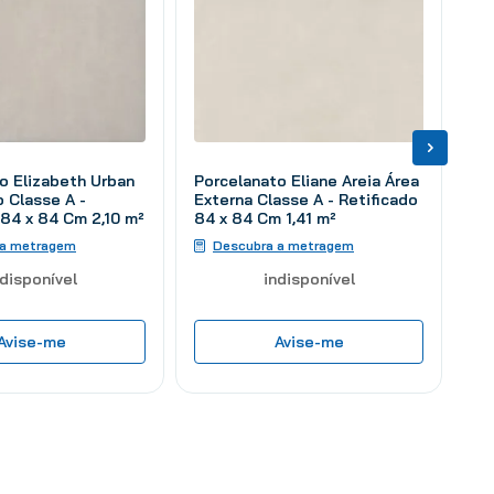
o Elizabeth Urban
Porcelanato Eliane Areia Área
o Classe A -
Externa Classe A - Retificado
 84 x 84 Cm 2,10 m²
84 x 84 Cm 1,41 m²
 a metragem
Descubra a metragem
ndisponível
indisponível
Avise-me
Avise-me