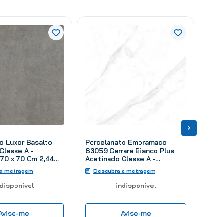
o Luxor Basalto
Porcelanato Embramaco
Classe A -
83059 Carrara Bianco Plus
 70 x 70 Cm 2,44
Acetinado Classe A -
Retificado 83 x 83 Cm 2,73
 a metragem
Descubra a metragem
m²
ndisponível
indisponível
Avise-me
Avise-me