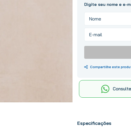
10
º
tinta
Consulte
Especificações