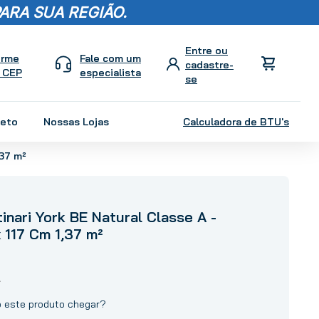
ARA SUA REGIÃO.
orme
Fale com um
 CEP
especialista
leto
Nossas Lojas
Calculadora de BTU's
,37 m²
inari York BE Natural Classe A -
x 117 Cm 1,37 m²