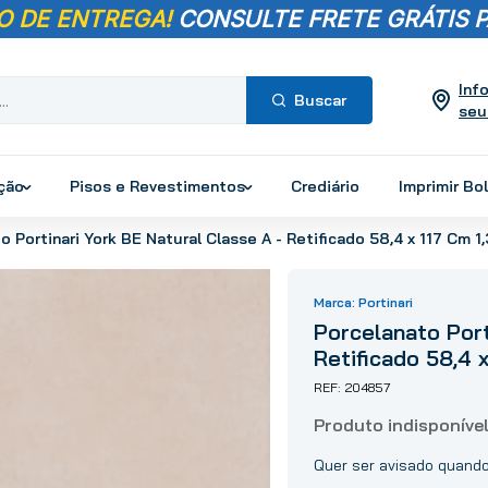
O DE ENTREGA!
CONSULTE FRETE GRÁTIS P
Inf
seu
Termos mais
buscados
ução
Pisos e Revestimentos
Crediário
Imprimir Bo
1
º
pisos
o Portinari York BE Natural Classe A - Retificado 58,4 x 117 Cm 1
2
º
porcelanato
3
º
piso
Portinari
4
º
revestimento
Porcelanato Port
5
º
vaso sanitário
Retificado 58,4 
6
º
torneira
204857
7
º
chuveiro
8
º
cimento
9
º
telha