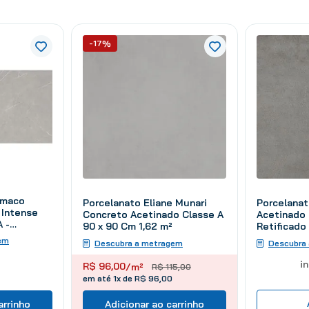
-17%
amaco
Porcelanat
Porcelanato Eliane Munari
 Intense
Acetinado 
Concreto Acetinado Classe A
A -
Retificado
90 x 90 Cm 1,62 m²
1 Cm 2,26
m²
em
Descubra
Descubra a metragem
i
R$
96
,
00
/m²
R$
115
,
00
em até 1x de R$ 96,00
arrinho
Adicionar ao carrinho