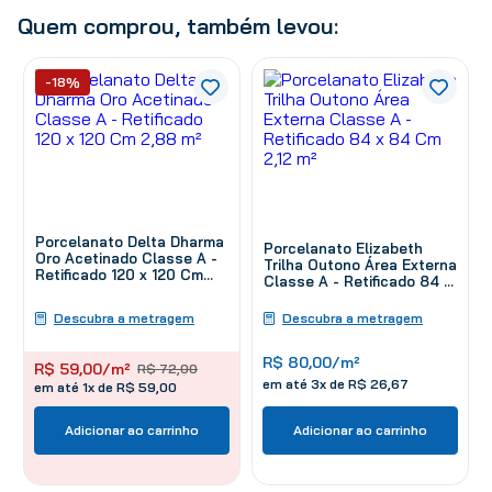
Quem comprou, também levou:
-18%
Porcelanato Delta Dharma
Porcelanato Elizabeth
Oro Acetinado Classe A -
Trilha Outono Área Externa
Retificado 120 x 120 Cm
Classe A - Retificado 84 x
2,88 m²
84 Cm 2,12 m²
Descubra a metragem
Descubra a metragem
R$
80
,
00
/m²
R$
59
,
00
/m²
R$
72
,
00
em até
3
x de
R$
26
,
67
em até 1x de R$ 59,00
Adicionar ao carrinho
Adicionar ao carrinho