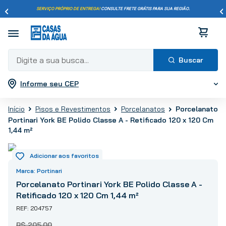
SERVIÇO PRÓPRIO DE ENTREGA!
CONSULTE FRETE GRÁTIS PARA SUA REGIÃO.
Digite a sua busca...
Informe seu CEP
Termos mais buscados
1
º
pisos
Pisos e Revestimentos
Porcelanatos
Porcelanato
2
º
porcelanato
Portinari York BE Polido Classe A - Retificado 120 x 120 Cm
1,44 m²
3
º
piso
4
º
revestimento
5
º
vaso sanitário
Portinari
6
º
torneira
Porcelanato Portinari York BE Polido Classe A -
7
º
cimento
Retificado 120 x 120 Cm 1,44 m²
8
º
chuveiro
204757
9
º
telha
R$
205
,
00