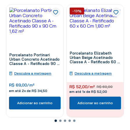
-13%
Porcelanato Elizabeth
Porcelanato Portinari
Urban Beige Acetinado
Urban Concreto Acetinado
Classe A - Retificado 60 x
Classe A - Retificado 90 x
60 Cm 1,80 m²
90 Cm 1,62 m²
Descubra a metragem
Descubra a metragem
R$
69
,
00
/m²
R$
52
,
00
/m²
R$
60
,
00
em até
2
x de
R$
34
,
50
em até 1x de R$ 52,00
Adicionar ao carrinho
Adicionar ao carrinho