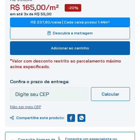
10
º
tinta
R$
165
,
00
/m²
-20%
em até 3x de R$ 55,00
R$ 237,60
/
caixa
| Cada caixa possui
1.44
m²
Descubra a metragem
Adicionar ao carrinho
*Valor com desconto restrito ao parcelamento máximo
acima especificado.
Não sei meu CEP
Consulte um especialista ou
Consulte formas de