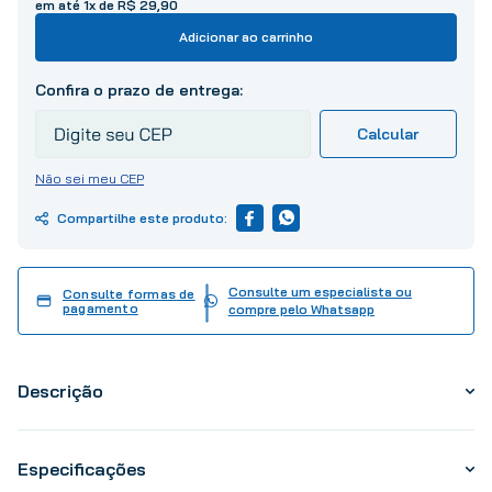
10
º
tinta
em até
1
x de
R$
29
,
90
Adicionar ao carrinho
Não sei meu CEP
Consulte um especialista ou
Consulte formas de
pagamento
compre pelo Whatsapp
Descrição
Especificações