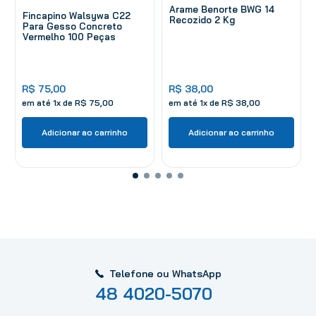
Arame Benorte BWG 14
Fincapino Walsywa C22
Recozido 2 Kg
Para Gesso Concreto
Vermelho 100 Peças
R$
75
,
00
R$
38
,
00
em até
1
x de
R$
75
,
00
em até
1
x de
R$
38
,
00
Adicionar ao carrinho
Adicionar ao carrinho
Telefone ou WhatsApp
48 4020-5070