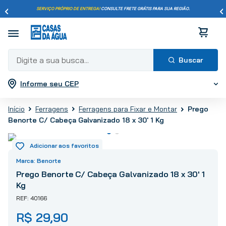
SERVIÇO PRÓPRIO DE ENTREGA!
CONSULTE FRETE GRÁTIS PARA SUA REGIÃO.
Digite a sua busca...
Informe seu CEP
Termos mais buscados
1
º
pisos
Prego
Ferragens
Ferragens para Fixar e Montar
2
º
porcelanato
Benorte C/ Cabeça Galvanizado 18 x 30' 1 Kg
3
º
piso
4
º
revestimento
5
º
vaso sanitário
Benorte
6
º
chuveiro
Prego Benorte C/ Cabeça Galvanizado 18 x 30' 1
Kg
7
º
cimento
40166
8
º
torneira
R$
29
,
90
9
º
telha