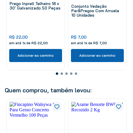
Prego Inprell Telheiro 18 x
Conjunto Vedação
30' Galvanizado 50 Peças
Par&Pregos Com Arruela
10 Unidades
R$
22
,
00
R$
7
,
00
em até
1
x de
R$
22
,
00
em até
1
x de
R$
7
,
00
Adicionar ao carrinho
Adicionar ao carrinho
Quem comprou, também levou: