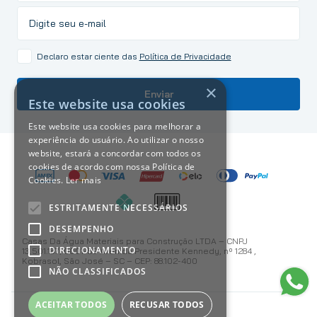
Declaro estar ciente das
Política de Privacidade
×
Enviar
Este website usa cookies
Este website usa cookies para melhorar a
experiência do usuário. Ao utilizar o nosso
website, estará a concordar com todos os
cookies de acordo com nossa Política de
Cookies.
Ler mais
ESTRITAMENTE NECESSÁRIOS
DESEMPENHO
Casas Da Água Materiais para Construção LTDA – CNPJ
DIRECIONAMENTO
13.501.187/0001-59 Avenida Presidente Kennedy, nº 1284 ,
Kobrasol, São José – SC – CEP: 88.102-400
NÃO CLASSIFICADOS
ACEITAR TODOS
RECUSAR TODOS