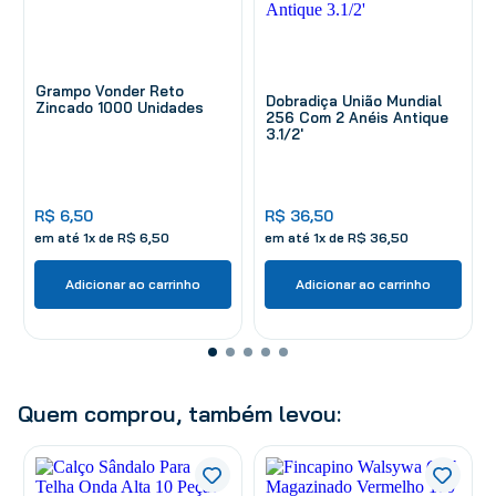
Grampo Vonder Reto
Dobradiça União Mundial
Zincado 1000 Unidades
256 Com 2 Anéis Antique
3.1/2'
R$
6
,
50
R$
36
,
50
em até
1
x de
R$
6
,
50
em até
1
x de
R$
36
,
50
Adicionar ao carrinho
Adicionar ao carrinho
Quem comprou, também levou: