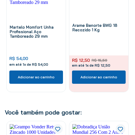
Arame Benorte BWG 18
Martelo Momfort Unha
Recozido 1 Kg
Profissional Aço
Tamboreado 29 mm
R$
54
,
00
R$
12
,
50
R$
15
,
50
em até
1
x de
R$
54
,
00
em até 1x de R$ 12,50
Adicionar ao carrinho
Adicionar ao carrinho
Você também pode gostar: