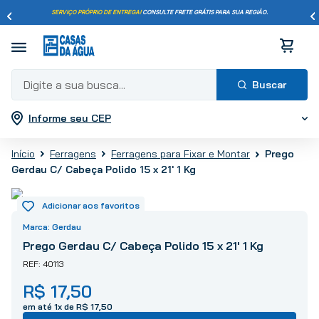
SERVIÇO PRÓPRIO DE ENTREGA!
CONSULTE FRETE GRÁTIS PARA SUA REGIÃO.
Digite a sua busca...
Informe seu CEP
Termos mais buscados
1
º
pisos
Prego
Ferragens
Ferragens para Fixar e Montar
2
º
porcelanato
Gerdau C/ Cabeça Polido 15 x 21' 1 Kg
3
º
piso
4
º
revestimento
5
º
vaso sanitário
Gerdau
6
º
torneira
Prego Gerdau C/ Cabeça Polido 15 x 21' 1 Kg
7
º
chuveiro
40113
8
º
cimento
R$
17
,
50
9
º
telha
em até
1
x de
R$
17
,
50