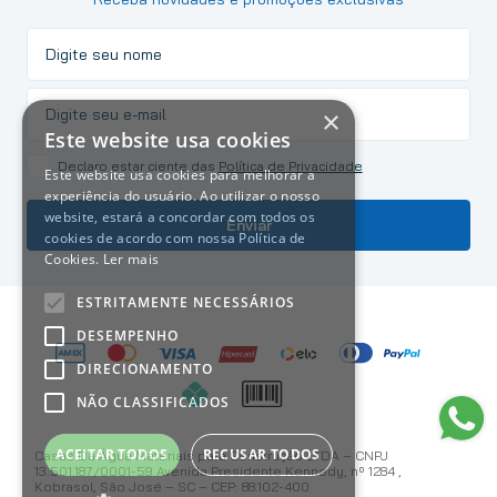
×
Este website usa cookies
Declaro estar ciente das
Política de Privacidade
Este website usa cookies para melhorar a
experiência do usuário. Ao utilizar o nosso
website, estará a concordar com todos os
Enviar
cookies de acordo com nossa Política de
Cookies.
Ler mais
ESTRITAMENTE NECESSÁRIOS
DESEMPENHO
DIRECIONAMENTO
NÃO CLASSIFICADOS
ACEITAR TODOS
RECUSAR TODOS
Casas Da Água Materiais para Construção LTDA – CNPJ
13.501.187/0001-59 Avenida Presidente Kennedy, nº 1284 ,
Kobrasol, São José – SC – CEP: 88.102-400