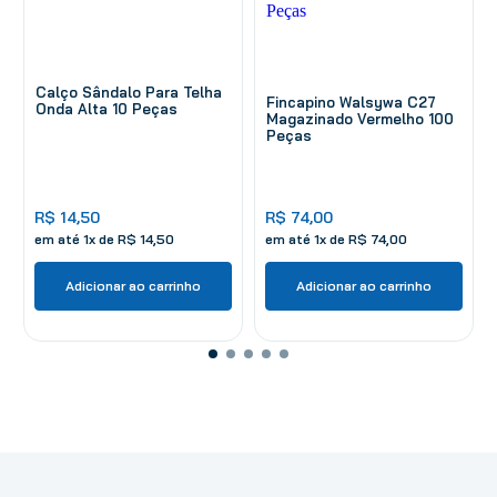
Calço Sândalo Para Telha
Fincapino Walsywa C27
Onda Alta 10 Peças
Magazinado Vermelho 100
Peças
R$
14
,
50
R$
74
,
00
em até
1
x de
R$
14
,
50
em até
1
x de
R$
74
,
00
Adicionar ao carrinho
Adicionar ao carrinho