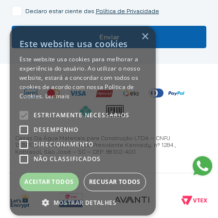
Declaro estar ciente das
Política de Privacidade
×
Enviar
Este website usa cookies
Este website usa cookies para melhorar a
experiência do usuário. Ao utilizar o nosso
website, estará a concordar com todos os
cookies de acordo com nossa Política de
Cookies.
Ler mais
ESTRITAMENTE NECESSÁRIOS
DESEMPENHO
Casas Da Água Materiais para Construção LTDA – CNPJ
DIRECIONAMENTO
13.501.187/0001-59 Avenida Presidente Kennedy, nº 1284 ,
Kobrasol, São José – SC – CEP: 88.102-400
NÃO CLASSIFICADOS
ACEITAR TODOS
RECUSAR TODOS
MOSTRAR DETALHES