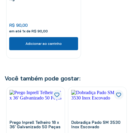
R$
90
,
00
em até
1
x de
R$
90
,
00
Adicionar ao carrinho
Você também pode gostar:
Prego Inprell Telheiro 18 x
Dobradiça Pado SM 3530
36' Galvanizado 50 Peças
Inox Escovado