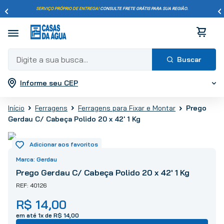
SERVIÇO PRÓPRIO DE ENTREGA!
CONSULTE FRETE GRÁTIS PARA SUA REGIÃO.
Digite a sua busca...
Informe seu CEP
Termos mais buscados
1
º
pisos
Prego
Ferragens
Ferragens para Fixar e Montar
2
º
porcelanato
Gerdau C/ Cabeça Polido 20 x 42' 1 Kg
3
º
piso
4
º
revestimento
5
º
vaso sanitário
Gerdau
6
º
chuveiro
Prego Gerdau C/ Cabeça Polido 20 x 42' 1 Kg
7
º
cimento
40126
8
º
torneira
R$
14
,
00
9
º
telha
em até
1
x de
R$
14
,
00