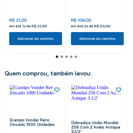
R$
21
,
00
R$
106
,
00
em até
1
x de
R$
21
,
00
em até
2
x de
R$
53
,
00
Adicionar ao carrinho
Adicionar ao carrinho
Quem comprou, também levou:
Grampo Vonder Reto
Dobradiça União Mundial
Zincado 1000 Unidades
256 Com 2 Anéis Antique
3.1/2'