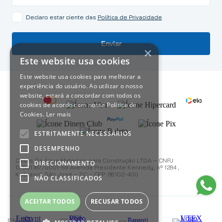
Declaro estar ciente das
Política de Privacidade
Enviar
×
Este website usa cookies
Este website usa cookies para melhorar a
experiência do usuário. Ao utilizar o nosso
website, estará a concordar com todos os
cookies de acordo com nossa Política de
Cookies.
Ler mais
ESTRITAMENTE NECESSÁRIOS
DESEMPENHO
Casas Da Água Materiais para Construção LTDA – CNPJ
DIRECIONAMENTO
13.501.187/0001-59 Avenida Presidente Kennedy, nº 1284 ,
Kobrasol, São José – SC – CEP: 88.102-400
NÃO CLASSIFICADOS
ACEITAR TODOS
RECUSAR TODOS