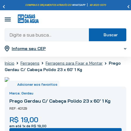
COMPRAS E ORÇAMENTOS ATRAVÉS DO
WHATSAPP
|
48 4020-5070
Digite a sua busca...
Informe seu CEP
Termos mais buscados
1
º
pisos
Prego
Ferragens
Ferragens para Fixar e Montar
2
º
porcelanato
Gerdau C/ Cabeça Polido 23 x 60' 1 Kg
3
º
piso
4
º
revestimento
5
º
vaso sanitário
Gerdau
6
º
torneira
Prego Gerdau C/ Cabeça Polido 23 x 60' 1 Kg
7
º
cimento
40129
8
º
chuveiro
R$
19
,
00
9
º
telha
em até
1
x de
R$
19
,
00