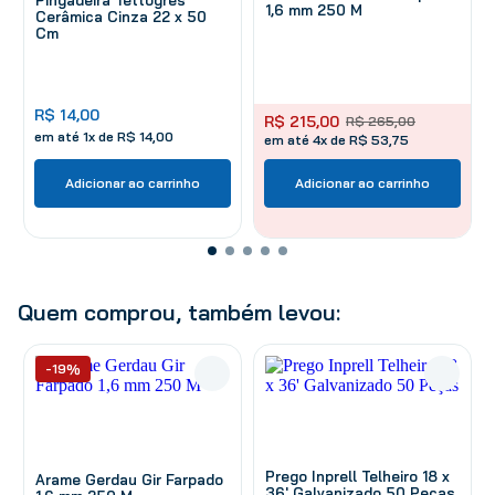
Pingadeira Tettogres
1,6 mm 250 M
Cerâmica Cinza 22 x 50
Cm
R$
14
,
00
R$
215
,
00
R$
265
,
00
em até
1
x de
R$
14
,
00
em até 4x de R$ 53,75
Adicionar ao carrinho
Adicionar ao carrinho
Quem comprou, também levou:
-19%
Prego Inprell Telheiro 18 x
Arame Gerdau Gir Farpado
36' Galvanizado 50 Peças