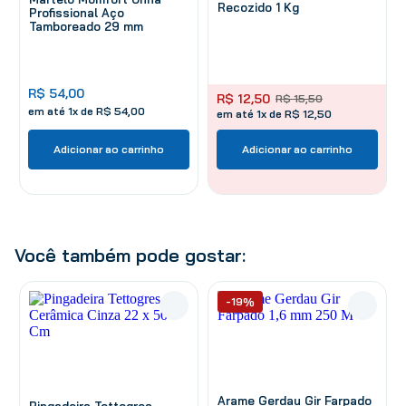
Recozido 1 Kg
Profissional Aço
Tamboreado 29 mm
R$
54
,
00
R$
12
,
50
R$
15
,
50
em até
1
x de
R$
54
,
00
em até 1x de R$ 12,50
Adicionar ao carrinho
Adicionar ao carrinho
Você também pode gostar:
-19%
Arame Gerdau Gir Farpado