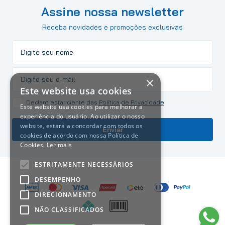
Assine nossa newsletter
Receba novidades e promoções exclusivas
×
Este website usa cookies
Declaro estar ciente das
Política de Privacidade
Este website usa cookies para melhorar a
experiência do usuário. Ao utilizar o nosso
website, estará a concordar com todos os
Enviar
cookies de acordo com nossa Política de
Cookies.
Ler mais
ESTRITAMENTE NECESSÁRIOS
DESEMPENHO
DIRECIONAMENTO
NÃO CLASSIFICADOS