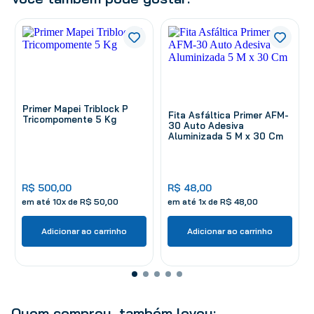
Primer Mapei Triblock P
Fita Asfáltica Primer AFM-
Tricompomente 5 Kg
30 Auto Adesiva
Aluminizada 5 M x 30 Cm
R$
500
,
00
R$
48
,
00
em até
10
x de
R$
50
,
00
em até
1
x de
R$
48
,
00
Adicionar ao carrinho
Adicionar ao carrinho
Quem comprou, também levou: