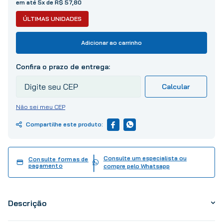
em até
5
x de
R$
57
,
80
10
º
tinta
ÚLTIMAS UNIDADES
Adicionar ao carrinho
Não sei meu CEP
Consulte um especialista ou
Consulte formas de
pagamento
compre pelo Whatsapp
Descrição