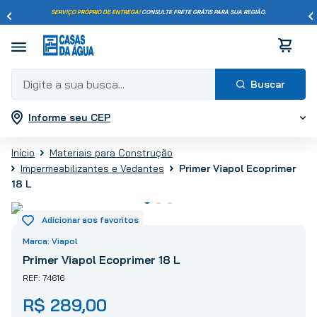
SERVIÇO PRÓPRIO DE ENTREGA!
CONSULTE FRETE GRÁTIS PARA SUA REGIÃO.
Digite a sua busca...
Informe seu CEP
Termos mais buscados
1
º
pisos
Materiais para Construção
2
º
porcelanato
Primer Viapol Ecoprimer
Impermeabilizantes e Vedantes
3
º
piso
18 L
4
º
revestimento
5
º
vaso sanitário
Viapol
6
º
chuveiro
Primer Viapol Ecoprimer 18 L
7
º
cimento
74616
8
º
torneira
R$
289
,
00
9
º
telha