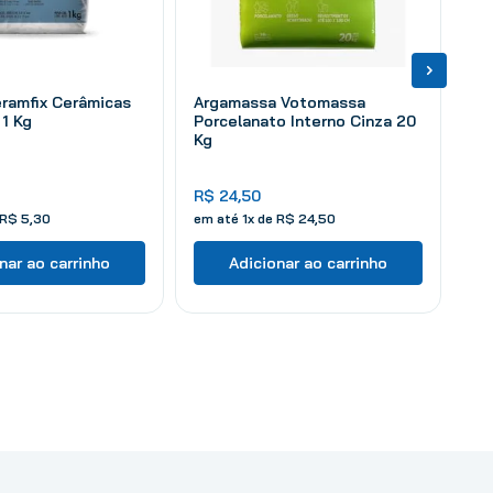
ramfix Cerâmicas
Argamassa Votomassa
1 Kg
Porcelanato Interno Cinza 20
Kg
R$
24
,
50
R$
5
,
30
em até
1
x de
R$
24
,
50
nar ao carrinho
Adicionar ao carrinho