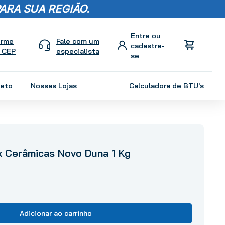
ARA SUA REGIÃO.
orme
Fale com um
 CEP
especialista
leto
Nossas Lojas
Calculadora de BTU's
x Cerâmicas Novo Duna 1 Kg
Adicionar ao carrinho