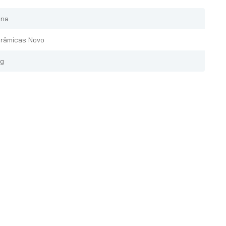
na
râmicas Novo
Kg