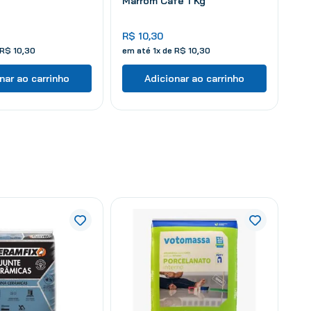
Marrom Café 1 Kg
R$
10
,
30
R$
10
,
30
em até
1
x de
R$
10
,
30
nar ao carrinho
Adicionar ao carrinho