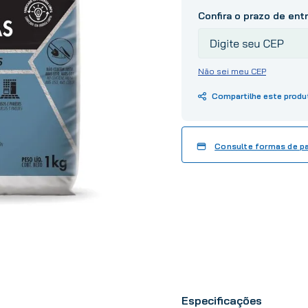
10
º
tinta
Não sei meu CEP
Consulte formas de 
Especificações