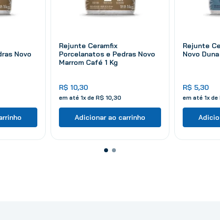
Rejunte Ceramfix
Rejunte Ce
dras Novo
Porcelanatos e Pedras Novo
Novo Duna 
Marrom Café 1 Kg
R$
10
,
30
R$
5
,
30
em até
1
x de
R$
10
,
30
em até
1
x de
arrinho
Adicionar ao carrinho
Adicio