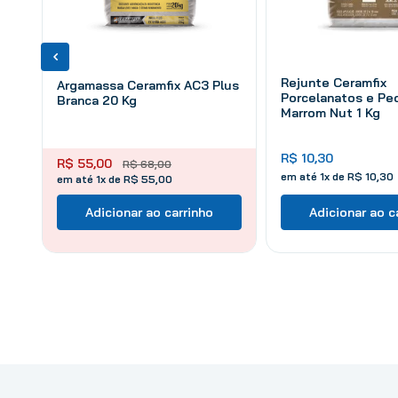
Rejunte Ceramfix
Argamassa Ceramfix AC3 Plus
Porcelanatos e Pe
Branca 20 Kg
Marrom Nut 1 Kg
R$
10
,
30
R$
55
,
00
R$
68
,
00
em até
1
x de
R$
10
,
30
em até 1x de R$ 55,00
Adicionar ao carrinho
Adicionar ao c