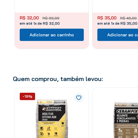
R$
32
,
00
R$
35
,
00
R$
39
,
00
R$
43
,
00
em até 1x de R$ 32,00
em até 1x de R$ 35,00
Adicionar ao carrinho
Adicionar ao c
Quem comprou, também levou:
-19%