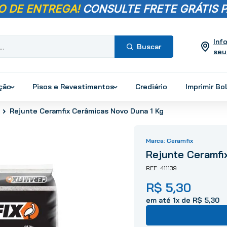
O DE ENTREGA!
CONSULTE FRETE GRÁTIS P
Inf
seu
Termos mais
buscados
ução
Pisos e Revestimentos
Crediário
Imprimir Bo
1
º
pisos
Rejunte Ceramfix Cerâmicas Novo Duna 1 Kg
2
º
porcelanato
3
º
piso
Ceramfix
4
º
revestimento
Rejunte Ceramfi
5
º
vaso sanitário
411139
6
º
torneira
R$
5
,
30
7
º
chuveiro
8
º
cimento
em até
1
x de
R$
5
,
30
9
º
telha