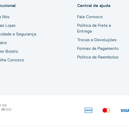
tucional
Central de ajuda
e Nós
Fale Conosco
as Lojas
Política de Frete e
Entrega
acidade e Segurança
Trocas e Devoluções
ário
Formas de Pagamento
mir Boleto
Política de Reembolso
alhe Conosco
1-59
 88.102-