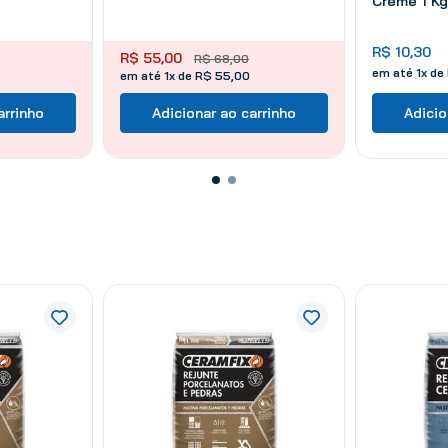
Creme 1 Kg
R$
10
,
30
R$
55
,
00
R$
68
,
00
em até
1
x de
em até 1x de R$ 55,00
arrinho
Adicionar ao carrinho
Adicio