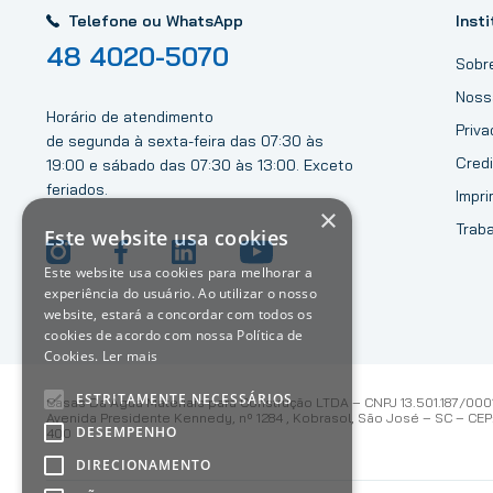
Telefone ou WhatsApp
Insti
48 4020-5070
Sobr
Noss
Horário de atendimento
Priv
de segunda à sexta-feira das 07:30 às
Credi
19:00 e sábado das 07:30 às 13:00. Exceto
feriados.
Impri
×
Trab
Este website usa cookies
Este website usa cookies para melhorar a
experiência do usuário. Ao utilizar o nosso
website, estará a concordar com todos os
cookies de acordo com nossa Política de
Cookies.
Ler mais
ESTRITAMENTE NECESSÁRIOS
Casas Da Água Materiais para Construção LTDA – CNPJ 13.501.187/000
Avenida Presidente Kennedy, nº 1284 , Kobrasol, São José – SC – CEP:
DESEMPENHO
400
DIRECIONAMENTO