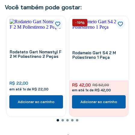
Você também pode gostar:
-19%
Rodateto Gart Nomastyl F
Rodameio Gart S4 2 M
2 M Poliestireno 2 Peças
Poliestireno 1 Peça
R$
22
,
00
R$
42
,
00
R$
52
,
00
em até
1
x de
R$
22
,
00
em até 1x de R$ 42,00
Adicionar ao carrinho
Adicionar ao carrinho