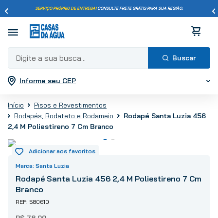
SERVIÇO PRÓPRIO DE ENTREGA!
CONSULTE FRETE GRÁTIS PARA SUA REGIÃO.
Digite a sua busca...
Informe seu CEP
Termos mais buscados
1
º
pisos
Pisos e Revestimentos
2
º
porcelanato
Rodapé Santa Luzia 456
Rodapés, Rodateto e Rodameio
3
º
piso
2,4 M Poliestireno 7 Cm Branco
4
º
revestimento
5
º
vaso sanitário
Santa Luzia
6
º
torneira
Rodapé Santa Luzia 456 2,4 M Poliestireno 7 Cm
7
º
chuveiro
Branco
8
º
cimento
580610
9
º
telha
R$
78
,
00