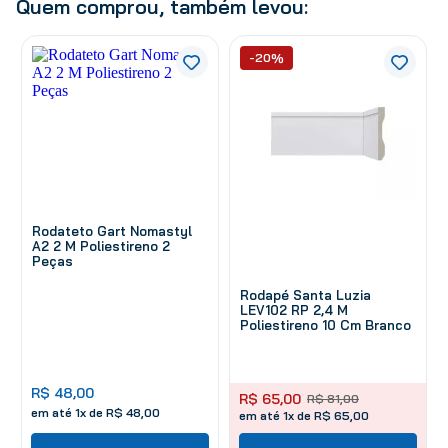
Quem comprou, também levou:
-20%
Rodateto Gart Nomastyl
A2 2 M Poliestireno 2
Peças
Rodapé Santa Luzia
LEV102 RP 2,4 M
Poliestireno 10 Cm Branco
R$
48
,
00
R$
65
,
00
R$
81
,
00
em até
1
x de
R$
48
,
00
em até 1x de R$ 65,00