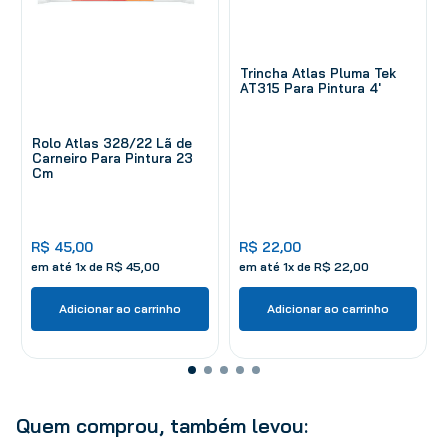
Trincha Atlas Pluma Tek
AT315 Para Pintura 4'
Rolo Atlas 328/22 Lã de
Carneiro Para Pintura 23
Cm
R$
45
,
00
R$
22
,
00
em até
1
x de
R$
45
,
00
em até
1
x de
R$
22
,
00
Adicionar ao carrinho
Adicionar ao carrinho
Quem comprou, também levou: