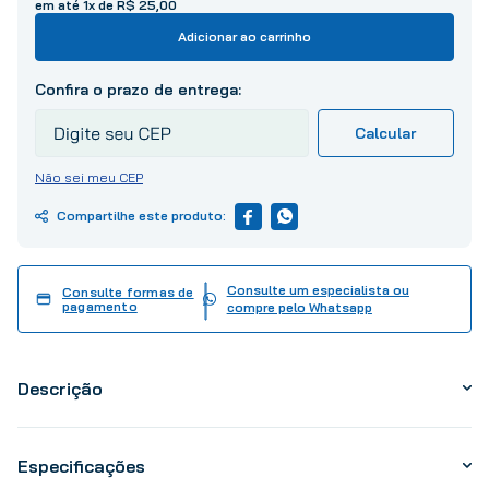
em até
1
x de
R$
25
,
00
10
º
tinta
Adicionar ao carrinho
Não sei meu CEP
Consulte um especialista ou
Consulte formas de
pagamento
compre pelo Whatsapp
Descrição
Especificações