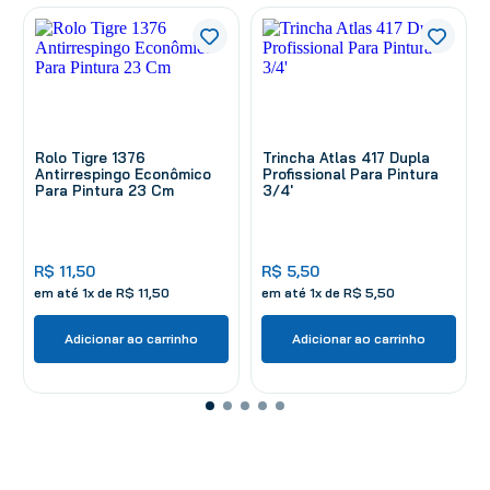
Rolo Tigre 1376
Trincha Atlas 417 Dupla
Antirrespingo Econômico
Profissional Para Pintura
Para Pintura 23 Cm
3/4'
R$
11
,
50
R$
5
,
50
em até
1
x de
R$
11
,
50
em até
1
x de
R$
5
,
50
Adicionar ao carrinho
Adicionar ao carrinho