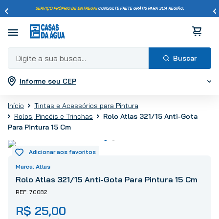
SERVIÇO PRÓPRIO DE ENTREGA!
CONSULTE FRETE GRÁTIS PARA SUA REGIÃO.
Digite a sua busca...
Informe seu CEP
Termos mais buscados
1
º
pisos
Tintas e Acessórios para Pintura
2
º
porcelanato
Rolo Atlas 321/15 Anti-Gota
Rolos, Pincéis e Trinchas
3
º
piso
Para Pintura 15 Cm
4
º
revestimento
5
º
vaso sanitário
Atlas
6
º
torneira
Rolo Atlas 321/15 Anti-Gota Para Pintura 15 Cm
7
º
chuveiro
70082
8
º
cimento
R$
25
,
00
9
º
telha