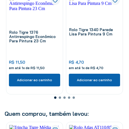
Rolo Tigre 1340 Parede
Rolo Tigre 1376
Lisa Para Pintura 9 Cm
Antirrespingo Econômico
Para Pintura 23 Cm
R$
11
,
50
R$
4
,
70
em até
1
x de
R$
11
,
50
em até
1
x de
R$
4
,
70
Adicionar ao carrinho
Adicionar ao carrinho
Quem comprou, também levou: