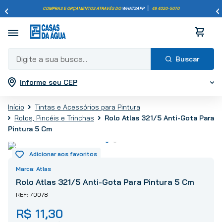
COMPRAS E ORÇAMENTOS ATRAVÉS DO
WHATSAPP
|
48 4020-5070
Digite a sua busca...
Informe seu CEP
Termos mais buscados
1
º
pisos
Tintas e Acessórios para Pintura
2
º
porcelanato
Rolo Atlas 321/5 Anti-Gota Para
Rolos, Pincéis e Trinchas
3
º
piso
Pintura 5 Cm
4
º
revestimento
5
º
vaso sanitário
Atlas
6
º
torneira
Rolo Atlas 321/5 Anti-Gota Para Pintura 5 Cm
7
º
chuveiro
70078
8
º
cimento
R$
11
,
30
9
º
telha