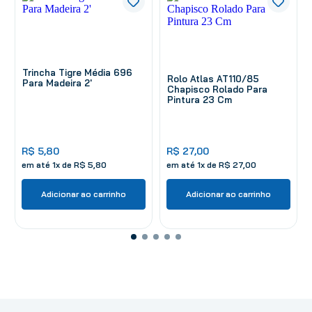
Trincha Tigre Média 696
Rolo Atlas AT110/85
Para Madeira 2'
Chapisco Rolado Para
Pintura 23 Cm
R$
5
,
80
R$
27
,
00
em até
1
x de
R$
5
,
80
em até
1
x de
R$
27
,
00
Adicionar ao carrinho
Adicionar ao carrinho