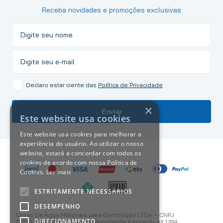
Receba novidades e promoções exclusivas
Declaro estar ciente das
Política de Privacidade
×
Enviar
Este website usa cookies
Este website usa cookies para melhorar a
experiência do usuário. Ao utilizar o nosso
website, estará a concordar com todos os
cookies de acordo com nossa Política de
Cookies.
Ler mais
ESTRITAMENTE NECESSÁRIOS
DESEMPENHO
Casas Da Água Materiais para Construção LTDA – CNPJ
DIRECIONAMENTO
13.501.187/0001-59 Avenida Presidente Kennedy, nº 1284 ,