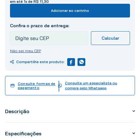
em até
1
x de
R$
11
,
30
10
º
tinta
Adicionar ao carrinho
Não sei meu CEP
Consulte um especialista ou
Consulte formas de
pagamento
compre pelo Whatsapp
Descrição
Especificações