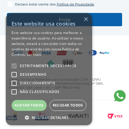
Declaro estar ciente das
Política de Privacidade
×
Enviar
Este website usa cookies
Este website usa cookies para melhorar a
experiência do usuário. Ao utilizar o nosso
website, estará a concordar com todos os
cookies de acordo com nossa Política de
Cookies.
Ler mais
ESTRITAMENTE NECESSÁRIOS
DESEMPENHO
Casas Da Água Materiais para Construção LTDA – CNPJ
DIRECIONAMENTO
13.501.187/0001-59 Avenida Presidente Kennedy, nº 1284 ,
Kobrasol, São José – SC – CEP: 88.102-400
NÃO CLASSIFICADOS
ACEITAR TODOS
RECUSAR TODOS
MOSTRAR DETALHES