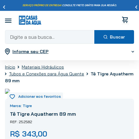
SERVIÇO PRÓPRIO DE ENTREGA!
CONSULTE FRETE GRÁTIS PARA SUA REGIÃO.
Digite a sua busca...
Informe seu CEP
Termos mais buscados
1
º
pisos
Materiais Hidráulicos
2
º
porcelanato
Tubos e Conexões para Água Quente
Tê Tigre Aquatherm
3
º
piso
89 mm
4
º
revestimento
5
º
vaso sanitário
Tigre
6
º
torneira
Tê Tigre Aquatherm 89 mm
7
º
cimento
252582
8
º
chuveiro
R$
343
,
00
9
º
telha