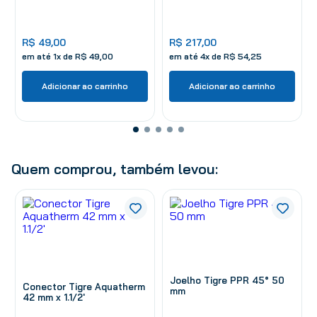
R$
49
,
00
R$
217
,
00
em até
1
x de
R$
49
,
00
em até
4
x de
R$
54
,
25
Adicionar ao carrinho
Adicionar ao carrinho
Quem comprou, também levou:
Joelho Tigre PPR 45° 50
Conector Tigre Aquatherm
mm
42 mm x 1.1/2'