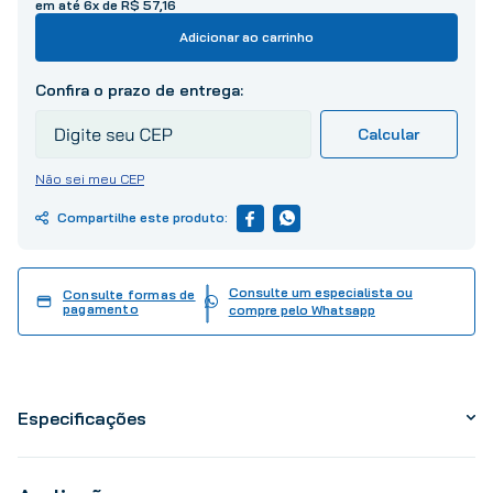
em até
6
x de
R$
57
,
16
10
º
tinta
Adicionar ao carrinho
Não sei meu CEP
Consulte um especialista ou
Consulte formas de
pagamento
compre pelo Whatsapp
Especificações