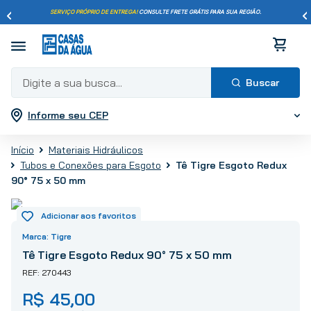
SERVIÇO PRÓPRIO DE ENTREGA!
CONSULTE FRETE GRÁTIS PARA SUA REGIÃO.
Digite a sua busca...
Informe seu CEP
Termos mais buscados
1
º
pisos
Materiais Hidráulicos
2
º
porcelanato
Tê Tigre Esgoto Redux
Tubos e Conexões para Esgoto
3
º
piso
90° 75 x 50 mm
4
º
revestimento
5
º
vaso sanitário
Tigre
6
º
chuveiro
Tê Tigre Esgoto Redux 90° 75 x 50 mm
7
º
cimento
270443
8
º
torneira
R$
45
,
00
9
º
telha