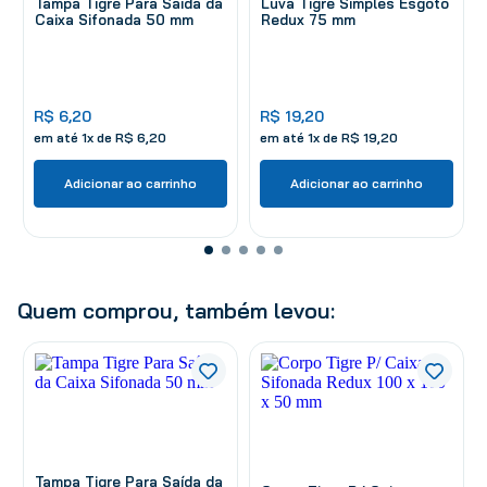
Tampa Tigre Para Saída da
Luva Tigre Simples Esgoto
Caixa Sifonada 50 mm
Redux 75 mm
R$
6
,
20
R$
19
,
20
em até
1
x de
R$
6
,
20
em até
1
x de
R$
19
,
20
Adicionar ao carrinho
Adicionar ao carrinho
Quem comprou, também levou:
Tampa Tigre Para Saída da