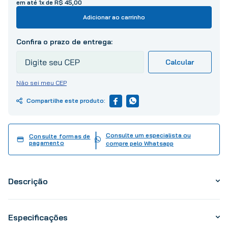
em até
1
x de
R$
45
,
00
10
º
tinta
Adicionar ao carrinho
Não sei meu CEP
Consulte um especialista ou
Consulte formas de
pagamento
compre pelo Whatsapp
Descrição
Especificações