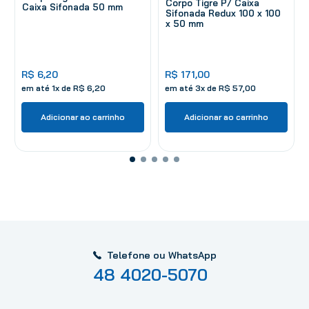
Corpo Tigre P/ Caixa
Caixa Sifonada 50 mm
Sifonada Redux 100 x 100
x 50 mm
R$
6
,
20
R$
171
,
00
em até
1
x de
R$
6
,
20
em até
3
x de
R$
57
,
00
Adicionar ao carrinho
Adicionar ao carrinho
Telefone ou WhatsApp
48 4020-5070