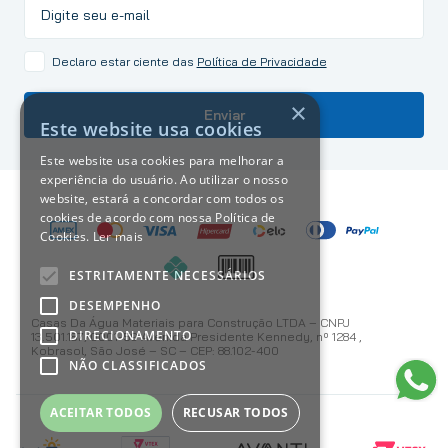
Declaro estar ciente das
Política de Privacidade
×
Enviar
Este website usa cookies
Este website usa cookies para melhorar a
experiência do usuário. Ao utilizar o nosso
website, estará a concordar com todos os
cookies de acordo com nossa Política de
Cookies.
Ler mais
ESTRITAMENTE NECESSÁRIOS
DESEMPENHO
Casas Da Água Materiais para Construção LTDA – CNPJ
DIRECIONAMENTO
13.501.187/0001-59 Avenida Presidente Kennedy, nº 1284 ,
Kobrasol, São José – SC – CEP: 88.102-400
NÃO CLASSIFICADOS
ACEITAR TODOS
RECUSAR TODOS