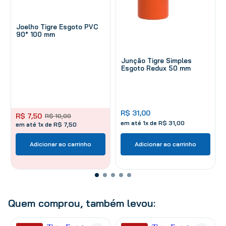
Joelho Tigre Esgoto PVC
90° 100 mm
Junção Tigre Simples
Esgoto Redux 50 mm
R$
31
,
00
R$
7
,
50
R$
10
,
00
em até
1
x de
R$
31
,
00
em até 1x de R$ 7,50
Adicionar ao carrinho
Adicionar ao carrinho
Quem comprou, também levou: