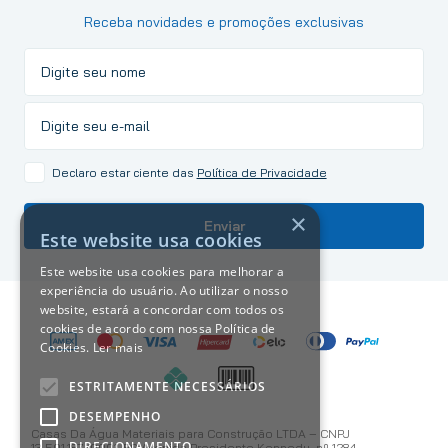
Receba novidades e promoções exclusivas
Declaro estar ciente das
Política de Privacidade
×
Enviar
Este website usa cookies
Este website usa cookies para melhorar a
experiência do usuário. Ao utilizar o nosso
website, estará a concordar com todos os
cookies de acordo com nossa Política de
Cookies.
Ler mais
ESTRITAMENTE NECESSÁRIOS
DESEMPENHO
Casas Da Água Materiais para Construção LTDA – CNPJ
DIRECIONAMENTO
13.501.187/0001-59 Avenida Presidente Kennedy, nº 1284 ,