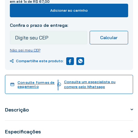
em até
1
x de
R$
67
,
00
10
º
tinta
Adicionar ao carrinho
Não sei meu CEP
Consulte um especialista ou
Consulte formas de
pagamento
compre pelo Whatsapp
Descrição
Especificações