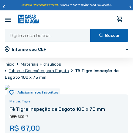
SERVIÇO PRÓPRIO DE ENTREGA!
CONSULTE FRETE GRÁTIS PARA SUA REGIÃO.
Digite a sua busca...
Informe seu CEP
Termos mais buscados
1
º
pisos
Materiais Hidráulicos
2
º
porcelanato
Tê Tigre Inspeção de
Tubos e Conexões para Esgoto
3
º
piso
Esgoto 100 x 75 mm
4
º
revestimento
5
º
vaso sanitário
Tigre
6
º
torneira
Tê Tigre Inspeção de Esgoto 100 x 75 mm
7
º
cimento
30947
8
º
chuveiro
R$
67
,
00
9
º
telha