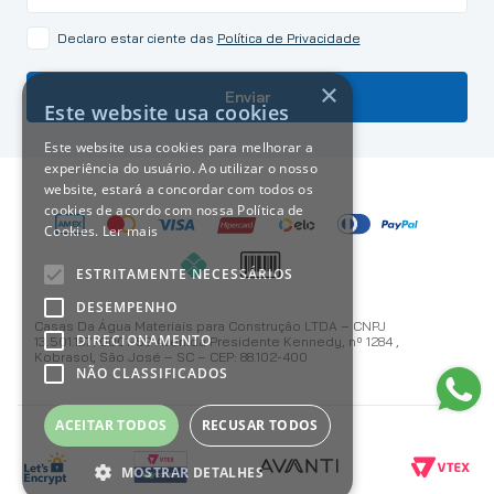
Declaro estar ciente das
Política de Privacidade
×
Enviar
Este website usa cookies
Este website usa cookies para melhorar a
experiência do usuário. Ao utilizar o nosso
website, estará a concordar com todos os
cookies de acordo com nossa Política de
Cookies.
Ler mais
ESTRITAMENTE NECESSÁRIOS
DESEMPENHO
Casas Da Água Materiais para Construção LTDA – CNPJ
DIRECIONAMENTO
13.501.187/0001-59 Avenida Presidente Kennedy, nº 1284 ,
Kobrasol, São José – SC – CEP: 88.102-400
NÃO CLASSIFICADOS
ACEITAR TODOS
RECUSAR TODOS
MOSTRAR DETALHES