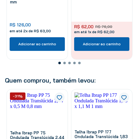
mm
R$
126
,
00
R$
62
,
00
R$
76
,
00
em até
2
x de
R$
63
,
00
em até 1x de R$ 62,00
Adicionar ao carrinho
Adicionar ao carrinho
Quem comprou, também levou:
-31%
Telha Ibrap PP 177
Telha Ibrap PP 75
Ondulada Translúcida 1,83
Ondulada Translúcida 2,44