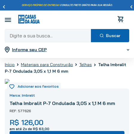
SERVIÇO PRÓPRIO DE ENTREGA!
CONSULTE FRETE GRÁTIS PARA SUA REGIÃO.
Digite a sua busca...
Informe seu CEP
Termos mais buscados
1
º
pisos
Telha Imbralit
Materiais para Construção
Telhas
2
º
porcelanato
P-7 Ondulada 3,05 x 1,1 M 6 mm
3
º
piso
4
º
revestimento
5
º
vaso sanitário
Imbralit
6
º
chuveiro
Telha Imbralit P-7 Ondulada 3,05 x 1,1 M 6 mm
7
º
cimento
577626
8
º
torneira
R$
126
,
00
9
º
telha
em até
2
x de
R$
63
,
00