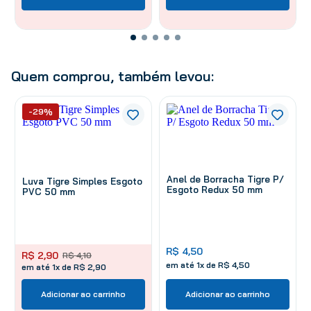
Quem comprou, também levou:
-29%
Anel de Borracha Tigre P/
Luva Tigre Simples Esgoto
Esgoto Redux 50 mm
PVC 50 mm
R$
4
,
50
R$
2
,
90
R$
4
,
10
em até
1
x de
R$
4
,
50
em até 1x de R$ 2,90
Adicionar ao carrinho
Adicionar ao carrinho