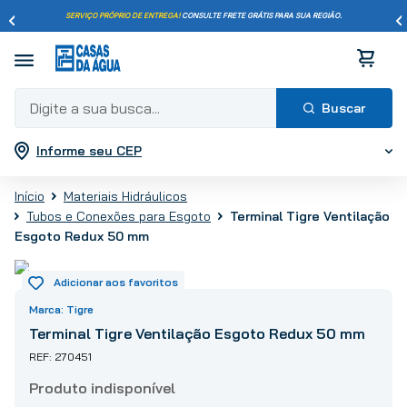
SERVIÇO PRÓPRIO DE ENTREGA!
CONSULTE FRETE GRÁTIS PARA SUA REGIÃO.
Digite a sua busca...
Informe seu CEP
Termos mais buscados
1
º
pisos
Materiais Hidráulicos
2
º
porcelanato
Terminal Tigre Ventilação
Tubos e Conexões para Esgoto
3
º
piso
Esgoto Redux 50 mm
4
º
revestimento
5
º
vaso sanitário
Tigre
6
º
torneira
Terminal Tigre Ventilação Esgoto Redux 50 mm
7
º
chuveiro
270451
8
º
cimento
9
º
telha