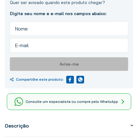
10
º
tinta
Avise-me
Consulte um especialista ou compre pelo WhatsApp
Descrição