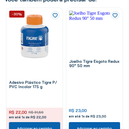
-30%
Joelho Tigre Esgoto Redux
90° 50 mm
Adesivo Plástico Tigre P/
PVC Incolor 175 g
R$
23
,
00
R$
22
,
00
R$
31
,
50
em até
1
x de
R$
23
,
00
em até 1x de R$ 22,00
Adicionar ao carrinho
Adicionar ao carrinho