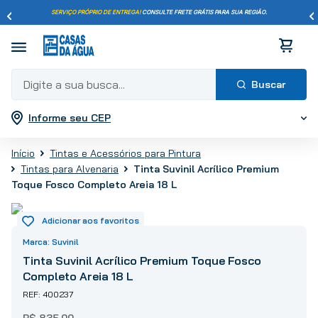
SERVIÇO PRÓPRIO DE ENTREGA!
CONSULTE FRETE GRÁTIS PARA SUA REGIÃO.
Digite a sua busca...
Informe seu CEP
Termos mais buscados
1
º
pisos
Tintas e Acessórios para Pintura
2
º
porcelanato
Tinta Suvinil Acrílico Premium
Tintas para Alvenaria
3
º
piso
Toque Fosco Completo Areia 18 L
4
º
revestimento
5
º
vaso sanitário
Suvinil
6
º
chuveiro
Tinta Suvinil Acrílico Premium Toque Fosco
7
º
cimento
Completo Areia 18 L
8
º
torneira
400237
9
º
telha
R$
835
,
00