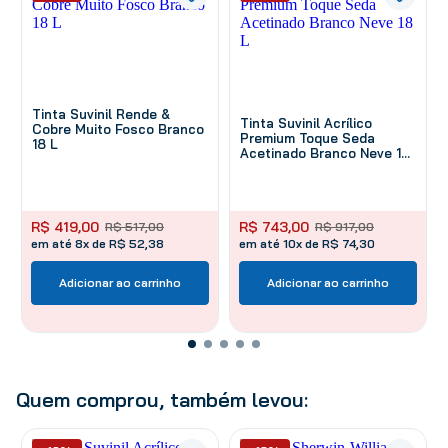
Tinta Suvinil Rende &
Tinta Suvinil Acrílico
Cobre Muito Fosco Branco
Premium Toque Seda
18 L
Acetinado Branco Neve 18
L
R$
419
,
00
R$
743
,
00
R$
517
,
00
R$
917
,
00
em até 8x de R$ 52,38
em até 10x de R$ 74,30
Adicionar ao carrinho
Adicionar ao carrinho
Quem comprou, também levou: