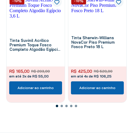
-19%
-18%
Tinta Sherwin-Willians
Tinta Suvinil Acrílico
NovaCor Piso Premium
Premium Toque Fosco
Fosco Preto 18 L
Completo Algodão Egípcio
3,6 L
R$
165
,
00
R$
425
,
00
R$
203
,
00
R$
520
,
00
em até 3x de R$ 55,00
em até 4x de R$ 106,25
Adicionar ao carrinho
Adicionar ao carrinho