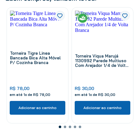
Torneira Tigre Linea
Torneira Viqua Marujá
Bancada Bica Alta Móvel
1130992 Parede Multiuso
P/ Cozinha Branca
Com Arejador 1/4 de Volta
Branca
R$
78
,
00
R$
30
,
00
em até
1
x de
R$
78
,
00
em até
1
x de
R$
30
,
00
Adicionar ao carrinho
Adicionar ao carrinho