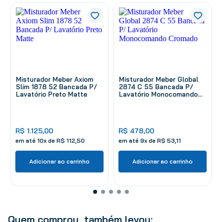
Misturador Meber Axiom
Misturador Meber Global
Slim 1878 52 Bancada P/
2874 C 55 Bancada P/
Lavatório Preto Matte
Lavatório Monocomando
Cromado
R$
1
.
125
,
00
R$
478
,
00
em até
10
x de
R$
112
,
50
em até
9
x de
R$
53
,
11
Adicionar ao carrinho
Adicionar ao carrinho
Quem comprou, também levou: