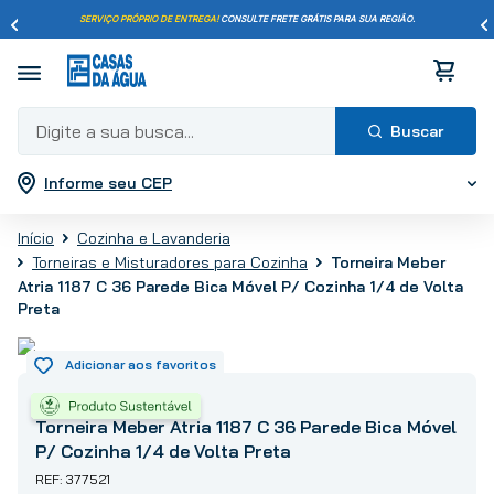
SERVIÇO PRÓPRIO DE ENTREGA!
CONSULTE FRETE GRÁTIS PARA SUA REGIÃO.
Digite a sua busca...
Informe seu CEP
Termos mais buscados
1
º
pisos
Cozinha e Lavanderia
2
º
porcelanato
Torneira Meber
Torneiras e Misturadores para Cozinha
3
º
piso
Atria 1187 C 36 Parede Bica Móvel P/ Cozinha 1/4 de Volta
Preta
4
º
revestimento
5
º
vaso sanitário
6
º
chuveiro
Meber
7
º
cimento
Torneira Meber Atria 1187 C 36 Parede Bica Móvel
8
º
torneira
P/ Cozinha 1/4 de Volta Preta
9
º
telha
377521