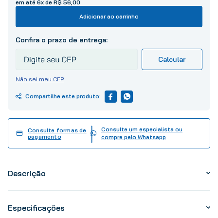
em até
6
x de
R$
56
,
00
10
º
tinta
Adicionar ao carrinho
Não sei meu CEP
Consulte um especialista ou
Consulte formas de
pagamento
compre pelo Whatsapp
Descrição
Especificações