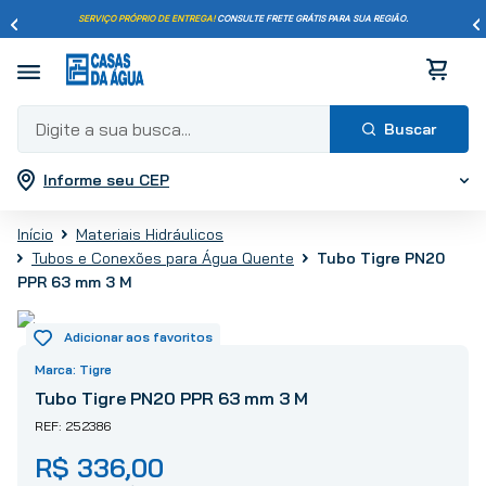
SERVIÇO PRÓPRIO DE ENTREGA!
CONSULTE FRETE GRÁTIS PARA SUA REGIÃO.
Digite a sua busca...
Informe seu CEP
Termos mais buscados
1
º
pisos
Materiais Hidráulicos
2
º
porcelanato
Tubo Tigre PN20
Tubos e Conexões para Água Quente
3
º
piso
PPR 63 mm 3 M
4
º
revestimento
5
º
vaso sanitário
Tigre
6
º
torneira
Tubo Tigre PN20 PPR 63 mm 3 M
7
º
cimento
252386
8
º
chuveiro
R$
336
,
00
9
º
telha