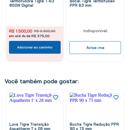
Termofusora Tigre T-63
Bocal Tigre Termofusão
800W Digital
PPR 63 mm
indisponível
R$
1
.
500
,
00
R$
3
.
300
,
00
em até 4x de R$ 375,00
Adicionar ao carrinho
Avise-me
Você também pode gostar:
Luva Tigre Transição
Bucha Tigre Redução PPR
Aquatherm 1' x 28 mm
90 x 75 mm