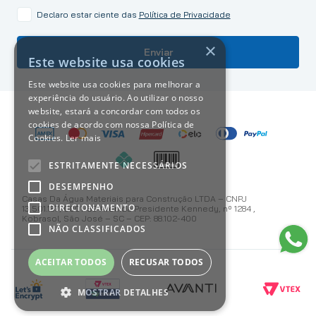
Declaro estar ciente das
Política de Privacidade
×
Enviar
Este website usa cookies
Este website usa cookies para melhorar a
experiência do usuário. Ao utilizar o nosso
website, estará a concordar com todos os
cookies de acordo com nossa Política de
Cookies.
Ler mais
ESTRITAMENTE NECESSÁRIOS
DESEMPENHO
Casas Da Água Materiais para Construção LTDA – CNPJ
DIRECIONAMENTO
13.501.187/0001-59 Avenida Presidente Kennedy, nº 1284 ,
Kobrasol, São José – SC – CEP: 88.102-400
NÃO CLASSIFICADOS
ACEITAR TODOS
RECUSAR TODOS
MOSTRAR DETALHES