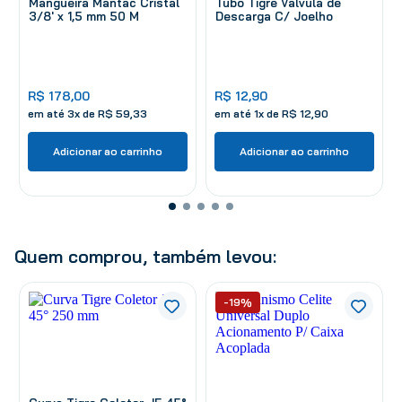
Mangueira Mantac Cristal
Tubo Tigre Válvula de
3/8' x 1,5 mm 50 M
Descarga C/ Joelho
R$
178
,
00
R$
12
,
90
em até
3
x de
R$
59
,
33
em até
1
x de
R$
12
,
90
Adicionar ao carrinho
Adicionar ao carrinho
Quem comprou, também levou:
-19%