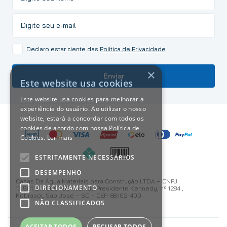
Declaro estar ciente das
Política de Privacidade
×
Enviar
Este website usa cookies
Este website usa cookies para melhorar a
experiência do usuário. Ao utilizar o nosso
website, estará a concordar com todos os
cookies de acordo com nossa Política de
Cookies.
Ler mais
ESTRITAMENTE NECESSÁRIOS
DESEMPENHO
Casas Da Água Materiais para Construção LTDA – CNPJ
DIRECIONAMENTO
13.501.187/0001-59 Avenida Presidente Kennedy, nº 1284 ,
Kobrasol, São José – SC – CEP: 88.102-400
NÃO CLASSIFICADOS
ACEITAR TODOS
RECUSAR TODOS