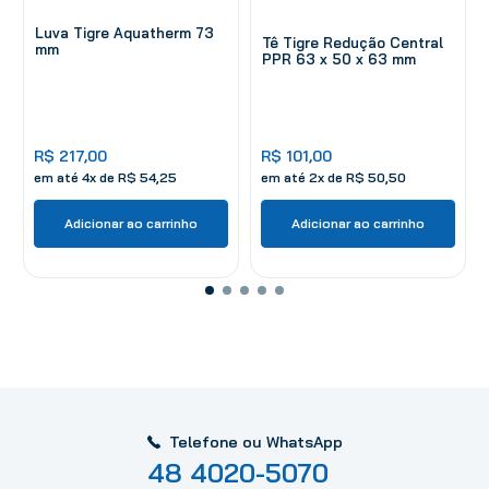
Luva Tigre Aquatherm 73
Tê Tigre Redução Central
mm
PPR 63 x 50 x 63 mm
R$
217
,
00
R$
101
,
00
em até
4
x de
R$
54
,
25
em até
2
x de
R$
50
,
50
Adicionar ao carrinho
Adicionar ao carrinho
Telefone ou WhatsApp
48 4020-5070