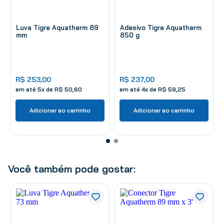
Luva Tigre Aquatherm 89
Adesivo Tigre Aquatherm
mm
850 g
R$
253
,
00
R$
237
,
00
em até
5
x de
R$
50
,
60
em até
4
x de
R$
59
,
25
Adicionar ao carrinho
Adicionar ao carrinho
Você também pode gostar: