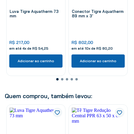
Luva Tigre Aquatherm 73
Conector Tigre Aquatherm
mm
89 mm x 3'
R$
217
,
00
R$
802
,
00
em até
4
x de
R$
54
,
25
em até
10
x de
R$
80
,
20
Adicionar ao carrinho
Adicionar ao carrinho
Quem comprou, também levou: