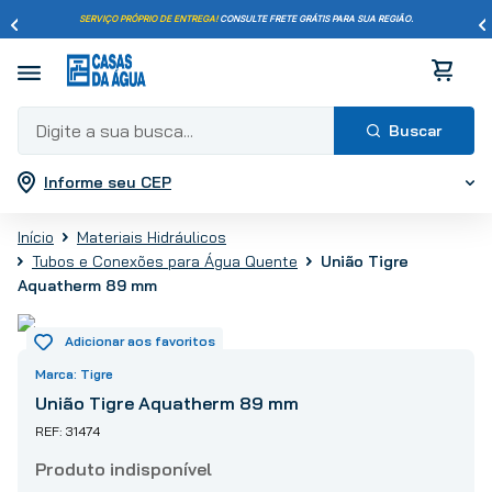
SERVIÇO PRÓPRIO DE ENTREGA!
CONSULTE FRETE GRÁTIS PARA SUA REGIÃO.
Digite a sua busca...
Informe seu CEP
Termos mais buscados
1
º
pisos
Materiais Hidráulicos
2
º
porcelanato
União Tigre
Tubos e Conexões para Água Quente
3
º
piso
Aquatherm 89 mm
4
º
revestimento
5
º
vaso sanitário
Tigre
6
º
chuveiro
União Tigre Aquatherm 89 mm
7
º
cimento
31474
8
º
torneira
9
º
telha