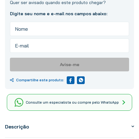
10
º
tinta
Avise-me
Consulte um especialista ou compre pelo WhatsApp
Descrição