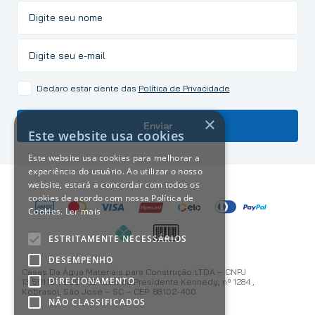
Declaro estar ciente das
Política de Privacidade
×
Enviar
Este website usa cookies
Este website usa cookies para melhorar a
experiência do usuário. Ao utilizar o nosso
website, estará a concordar com todos os
cookies de acordo com nossa Política de
Cookies.
Ler mais
ESTRITAMENTE NECESSÁRIOS
DESEMPENHO
Casas Da Água Materiais para Construção LTDA – CNPJ
DIRECIONAMENTO
13.501.187/0001-59 Avenida Presidente Kennedy, nº 1284 ,
Kobrasol, São José – SC – CEP: 88.102-400
NÃO CLASSIFICADOS