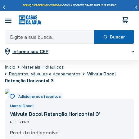
SERVIÇO PRÓPRIO DE ENTREGA!
CONSULTE FRETE GRÁTIS PARA SUA REGIÃO.
Digite a sua busca...
Informe seu CEP
Termos mais buscados
1
º
pisos
Materiais Hidráulicos
2
º
porcelanato
Válvula Docol
Registros, Válvulas e Acabamentos
3
º
piso
Retenção Horizontal 3'
4
º
revestimento
5
º
vaso sanitário
Docol
6
º
chuveiro
Válvula Docol Retenção Horizontal 3'
7
º
cimento
63878
8
º
torneira
9
º
telha