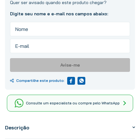
10
º
tinta
Avise-me
Consulte um especialista ou compre pelo WhatsApp
Descrição