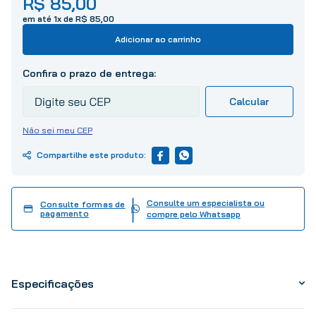
R$
85
,
00
10
º
tinta
em até
1
x de
R$
85
,
00
Adicionar ao carrinho
Não sei meu CEP
Consulte um especialista ou
Consulte formas de
pagamento
compre pelo Whatsapp
Especificações