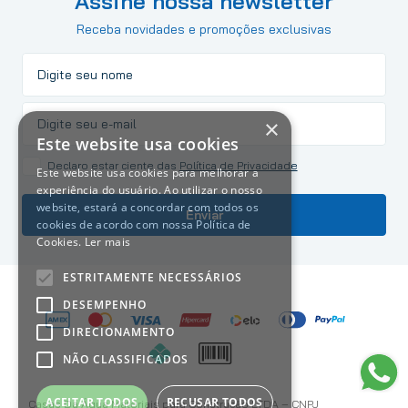
Assine nossa newsletter
Receba novidades e promoções exclusivas
×
Este website usa cookies
Declaro estar ciente das
Política de Privacidade
Este website usa cookies para melhorar a
experiência do usuário. Ao utilizar o nosso
website, estará a concordar com todos os
Enviar
cookies de acordo com nossa Política de
Cookies.
Ler mais
ESTRITAMENTE NECESSÁRIOS
DESEMPENHO
DIRECIONAMENTO
NÃO CLASSIFICADOS
ACEITAR TODOS
RECUSAR TODOS
Casas Da Água Materiais para Construção LTDA – CNPJ