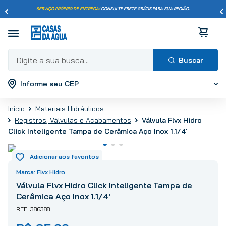
SERVIÇO PRÓPRIO DE ENTREGA!
CONSULTE FRETE GRÁTIS PARA SUA REGIÃO.
Digite a sua busca...
Informe seu CEP
Termos mais buscados
1
º
pisos
Materiais Hidráulicos
2
º
porcelanato
Registros, Válvulas e Acabamentos
Válvula Flvx Hidro
3
º
piso
Click Inteligente Tampa de Cerâmica Aço Inox 1.1/4'
4
º
revestimento
5
º
vaso sanitário
Flvx Hidro
6
º
chuveiro
Válvula Flvx Hidro Click Inteligente Tampa de
7
º
cimento
Cerâmica Aço Inox 1.1/4'
8
º
torneira
386388
9
º
telha