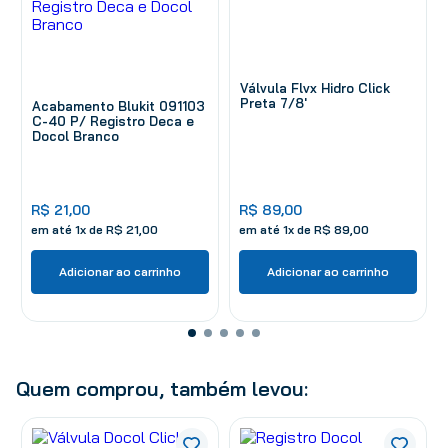
Válvula Flvx Hidro Click
Preta 7/8'
Acabamento Blukit 091103
C-40 P/ Registro Deca e
Docol Branco
R$
21
,
00
R$
89
,
00
em até
1
x de
R$
21
,
00
em até
1
x de
R$
89
,
00
Adicionar ao carrinho
Adicionar ao carrinho
Quem comprou, também levou: