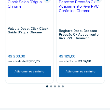
Válvula Docol Click Clack
Registro Docol Basetec
Saída D'água Chrome
Pressão C/ Acabamento
Riva PVC Cerâmico
Chrome
R$
203
,
00
R$
129
,
00
em até
4
x de
R$
50
,
75
em até
2
x de
R$
64
,
50
Adicionar ao carrinho
Adicionar ao carrinho