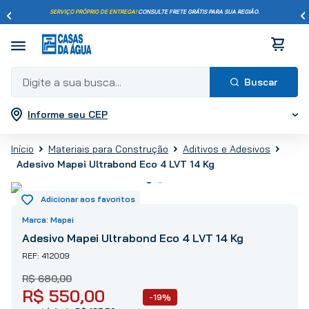
SERVIÇO PRÓPRIO DE ENTREGA!
CONSULTE FRETE GRÁTIS PARA SUA REGIÃO.
Digite a sua busca...
Informe seu CEP
Termos mais buscados
1
º
pisos
Materiais para Construção
Aditivos e Adesivos
2
º
porcelanato
Adesivo Mapei Ultrabond Eco 4 LVT 14 Kg
3
º
piso
4
º
revestimento
5
º
vaso sanitário
Mapei
6
º
torneira
Adesivo Mapei Ultrabond Eco 4 LVT 14 Kg
7
º
cimento
412009
8
º
chuveiro
R$
680
,
00
R$
550
,
00
9
º
telha
-19%