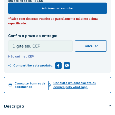
em até 4x de R$ 137,50
10
º
tinta
Adicionar ao carrinho
*Valor com desconto restrito ao parcelamento máximo acima
especificado.
Não sei meu CEP
Consulte um especialista ou
Consulte formas de
pagamento
compre pelo Whatsapp
Descrição