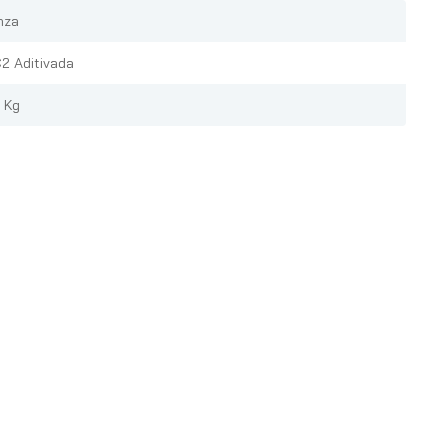
nza
2 Aditivada
 Kg