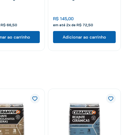
R$
145
,
00
e
R$
66
,
50
em até
2
x de
R$
72
,
50
nar ao carrinho
Adicionar ao carrinho