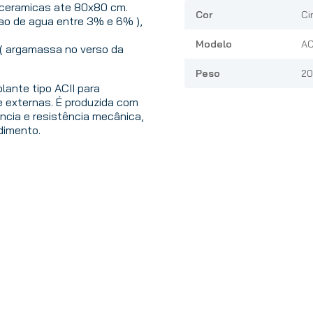
m ceramicas ate 80x80 cm.
Cor
Ci
o de agua entre 3% e 6% ),
Modelo
AC
( argamassa no verso da
Peso
20
lante tipo ACII para
 externas. É produzida com
ncia e resistência mecânica,
dimento.