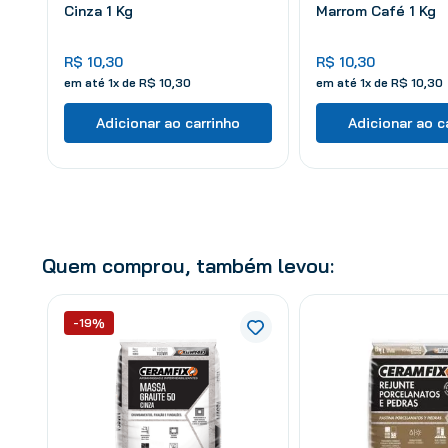
Cinza 1 Kg
Marrom Café 1 Kg
R$
10
,
30
R$
10
,
30
em até
1
x de
R$
10
,
30
em até
1
x de
R$
10
,
30
Adicionar ao carrinho
Adicionar ao c
Quem comprou, também levou:
-19%