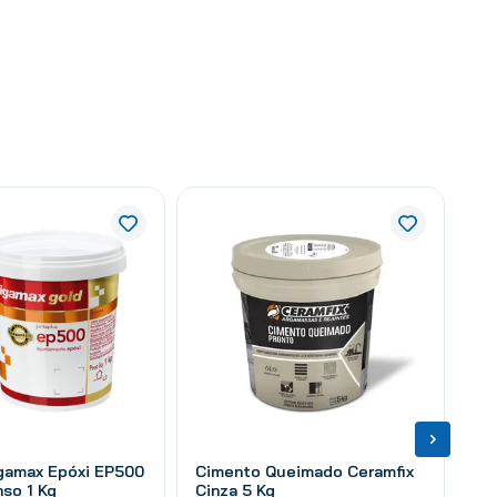
igamax Epóxi EP500
Cimento Queimado Ceramfix
nso 1 Kg
Cinza 5 Kg