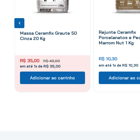
Rejunte Ceramfix
Massa Ceramfix Graute 50
Porcelanatos e Pe
Cinza 20 Kg
Marrom Nut 1 Kg
R$
10
,
30
R$
35
,
00
R$
43
,
00
em até
1
x de
R$
10
,
30
em até 1x de R$ 35,00
Adicionar ao carrinho
Adicionar ao c