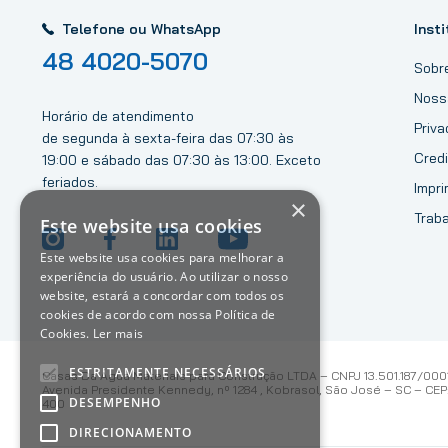
Telefone ou WhatsApp
Insti
48 4020-5070
Sobr
Noss
Horário de atendimento
Priv
de segunda à sexta-feira das 07:30 às
Credi
19:00 e sábado das 07:30 às 13:00. Exceto
feriados.
Impri
×
Trab
Este website usa cookies
Este website usa cookies para melhorar a
experiência do usuário. Ao utilizar o nosso
website, estará a concordar com todos os
cookies de acordo com nossa Política de
Cookies.
Ler mais
ESTRITAMENTE NECESSÁRIOS
Casas Da Água Materiais para Construção LTDA – CNPJ 13.501.187/000
Avenida Presidente Kennedy, nº 1284 , Kobrasol, São José – SC – CEP:
DESEMPENHO
400
DIRECIONAMENTO