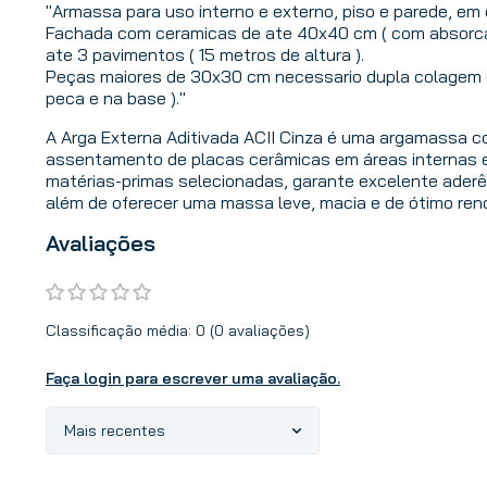
"Armassa para uso interno e externo, piso e parede, e
Fachada com ceramicas de ate 40x40 cm ( com absorca
ate 3 pavimentos ( 15 metros de altura ).
Peças maiores de 30x30 cm necessario dupla colagem 
peca e na base )."
A Arga Externa Aditivada ACII Cinza é uma argamassa co
assentamento de placas cerâmicas em áreas internas e
matérias-primas selecionadas, garante excelente aderê
além de oferecer uma massa leve, macia e de ótimo ren
Avaliações
Classificação média: 0
(0 avaliações)
Faça login para escrever uma avaliação.
Mais recentes