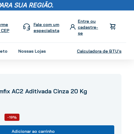
ARA SUA REGIÃO.
orme
Fale com um
 CEP
especialista
leto
Nossas Lojas
Calculadora de BTU's
fix AC2 Aditivada Cinza 20 Kg
-19%
Adicionar ao carrinho