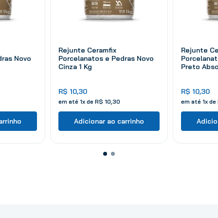
Rejunte Ceramfix
Rejunte Ce
dras Novo
Porcelanatos e Pedras Novo
Porcelanat
Cinza 1 Kg
Preto Abso
R$
10
,
30
R$
10
,
30
em até
1
x de
R$
10
,
30
em até
1
x de
arrinho
Adicionar ao carrinho
Adicio