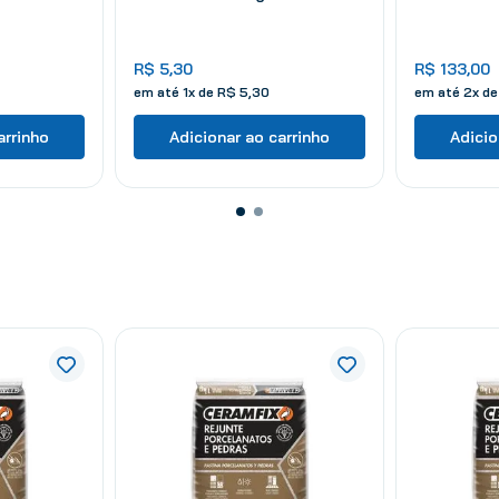
R$
5
,
30
R$
133
,
00
em até
1
x de
R$
5
,
30
em até
2
x d
arrinho
Adicionar ao carrinho
Adicio