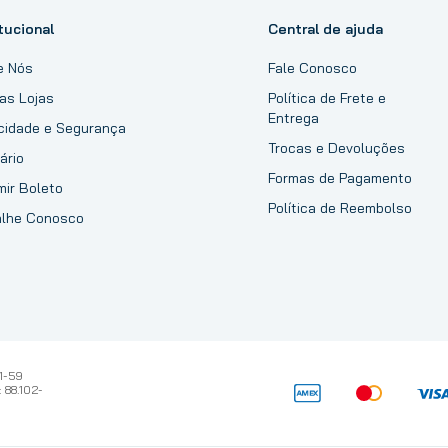
tucional
Central de ajuda
e Nós
Fale Conosco
as Lojas
Política de Frete e
Entrega
acidade e Segurança
Trocas e Devoluções
ário
Formas de Pagamento
mir Boleto
Política de Reembolso
alhe Conosco
1-59
 88.102-