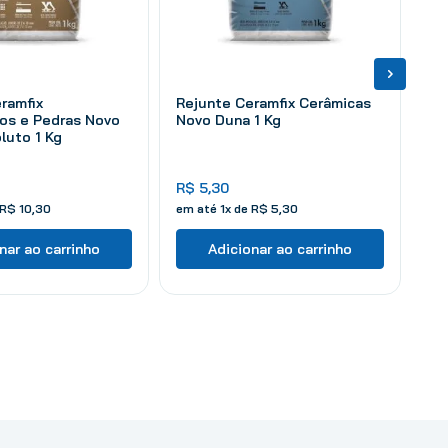
ramfix
Rejunte Ceramfix Cerâmicas
os e Pedras Novo
Novo Duna 1 Kg
luto 1 Kg
R$
5
,
30
R$
10
,
30
em até
1
x de
R$
5
,
30
nar ao carrinho
Adicionar ao carrinho