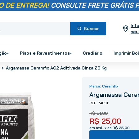
O DE ENTREGA!
CONSULTE FRETE GRÁTIS P
Inf
seu
Termos mais
buscados
ução
Pisos e Revestimentos
Crediário
Imprimir Bo
1
º
pisos
Argamassa Ceramfix AC2 Aditivada Cinza 20 Kg
2
º
porcelanato
3
º
piso
Ceramfix
4
º
revestimento
Argamassa Ceram
5
º
vaso sanitário
74091
6
º
chuveiro
R$
31
,
00
7
º
cimento
R$
25
,
00
8
º
torneira
em até 1x de R$ 25,00
9
º
telha