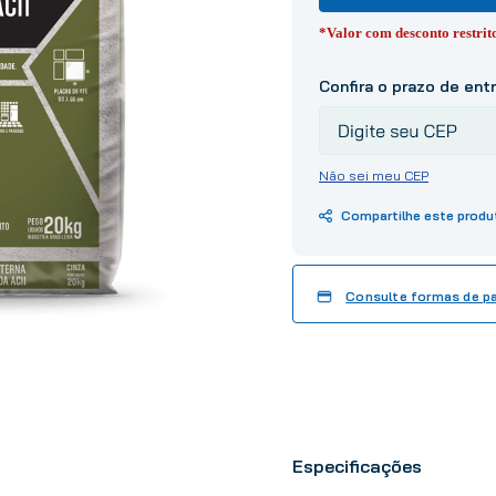
10
º
tinta
*Valor com desconto restri
Não sei meu CEP
Consulte formas de 
Especificações