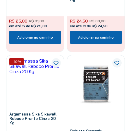
R$
25
,
00
R$
24
,
50
R$
31
,
00
R$
30
,
00
em até 1x de R$ 25,00
em até 1x de R$ 24,50
Adicionar ao carrinho
Adicionar ao carrinho
-19%
Argamassa Sika Sikawall
Reboco Pronto Cinza 20
Kg
Rejunte Ceramfix