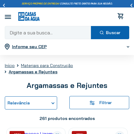
SERVIÇO PRÓPRIO DE ENTREGA!
CONSULTE FRETE GRÁTIS PARA SUA REGIÃO.
Digite a sua busca...
Informe seu CEP
Termos mais buscados
1
º
pisos
Materiais para Construção
2
º
porcelanato
Argamassas e Rejuntes
3
º
piso
4
º
revestimento
Argamassas e Rejuntes
5
º
vaso sanitário
6
º
torneira
Filtrar
Relevância
7
º
cimento
8
º
chuveiro
261
produtos
9
º
telha
10
º
tinta