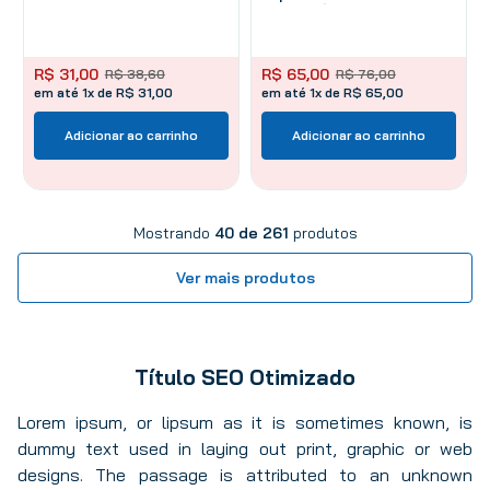
Semiflexível 18 Kg
R$
31
,
00
R$
65
,
00
R$
38
,
60
R$
76
,
00
em até 1x de R$ 31,00
em até 1x de R$ 65,00
Adicionar ao carrinho
Adicionar ao carrinho
Mostrando
40 de 261
Título SEO Otimizado
Lorem ipsum, or lipsum as it is sometimes known, is
dummy text used in laying out print, graphic or web
designs. The passage is attributed to an unknown