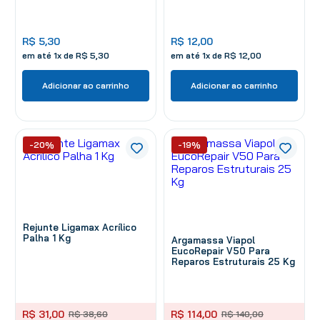
R$
5
,
30
R$
12
,
00
em até
1
x de
R$
5
,
30
em até
1
x de
R$
12
,
00
Adicionar ao carrinho
Adicionar ao carrinho
-20%
-19%
Rejunte Ligamax Acrílico
Palha 1 Kg
Argamassa Viapol
EucoRepair V50 Para
Reparos Estruturais 25 Kg
R$
31
,
00
R$
114
,
00
R$
38
,
60
R$
140
,
00