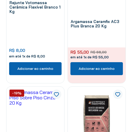
Rejunte Votomassa
Cerâmica Flexível Branco 1
Kg
Argamassa Ceramfix AC3
Plus Branca 20 Kg
R$
8
,
00
R$
55
,
00
R$
68
,
00
em até
1
x de
R$
8
,
00
em até 1x de R$ 55,00
Adicionar ao carrinho
Adicionar ao carrinho
-19%