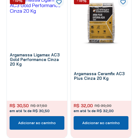
-19%
-18%
Argamassa Ligamax AC3
Gold Performance Cinza
20 Kg
Argamassa Ceramfix AC3
Plus Cinza 20 Kg
R$
30
,
50
R$
32
,
00
R$
37
,
50
R$
39
,
00
em até 1x de R$ 30,50
em até 1x de R$ 32,00
Adicionar ao carrinho
Adicionar ao carrinho