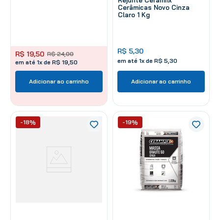
Cerâmicas Novo Cinza
Claro 1 Kg
R$
5
,
30
R$
19
,
50
R$
24
,
00
em até
1
x de
R$
5
,
30
em até 1x de R$ 19,50
Adicionar ao carrinho
Adicionar ao carrinho
-18%
-19%