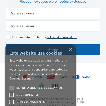
Receba novidades e promoções exclusivas
Declaro estar ciente das
Política de Privacidade
×
Enviar
Este website usa cookies
Este website usa cookies para melhorar a
experiência do usuário. Ao utilizar o nosso
website, estará a concordar com todos os
cookies de acordo com nossa Política de
Cookies.
Ler mais
ESTRITAMENTE NECESSÁRIOS
DESEMPENHO
Casas Da Água Materiais para Construção LTDA – CNPJ
DIRECIONAMENTO
13.501.187/0001-59 Avenida Presidente Kennedy, nº 1284 ,
Kobrasol, São José – SC – CEP: 88.102-400