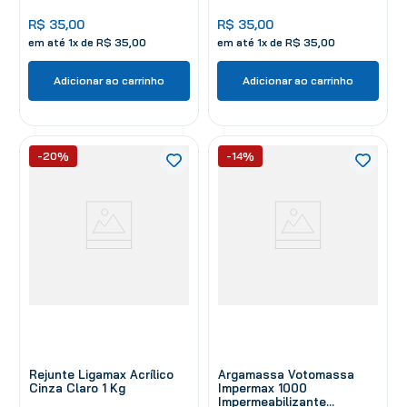
R$
35
,
00
R$
35
,
00
em até
1
x de
R$
35
,
00
em até
1
x de
R$
35
,
00
Adicionar ao carrinho
Adicionar ao carrinho
-20%
-14%
Rejunte Ligamax Acrílico
Argamassa Votomassa
Cinza Claro 1 Kg
Impermax 1000
Impermeabilizante