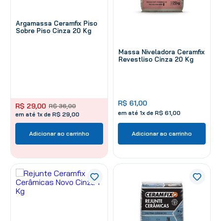
Argamassa Ceramfix Piso
Sobre Piso Cinza 20 Kg
Massa Niveladora Ceramfix
Revestliso Cinza 20 Kg
R$
61
,
00
R$
29
,
00
R$
36
,
00
em até
1
x de
R$
61
,
00
em até 1x de R$ 29,00
Adicionar ao carrinho
Adicionar ao carrinho