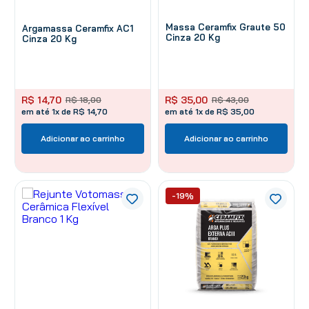
Massa Ceramfix Graute 50
Argamassa Ceramfix AC1
Cinza 20 Kg
Cinza 20 Kg
R$
14
,
70
R$
35
,
00
R$
18
,
00
R$
43
,
00
em até 1x de R$ 14,70
em até 1x de R$ 35,00
Adicionar ao carrinho
Adicionar ao carrinho
-19%