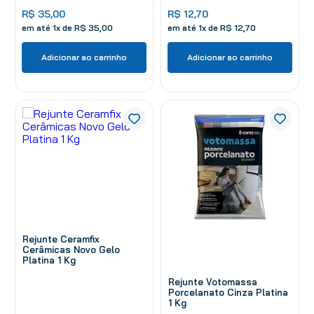
R$
35
,
00
R$
12
,
70
em até
1
x de
R$
35
,
00
em até
1
x de
R$
12
,
70
Adicionar ao carrinho
Adicionar ao carrinho
Rejunte Ceramfix
Cerâmicas Novo Gelo
Platina 1 Kg
Rejunte Votomassa
Porcelanato Cinza Platina
1 Kg