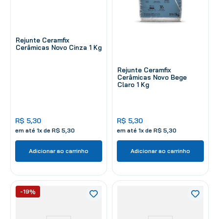
Rejunte Ceramfix
Cerâmicas Novo Cinza 1 Kg
Rejunte Ceramfix
Cerâmicas Novo Bege
Claro 1 Kg
R$
5
,
30
R$
5
,
30
em até
1
x de
R$
5
,
30
em até
1
x de
R$
5
,
30
Adicionar ao carrinho
Adicionar ao carrinho
-19%