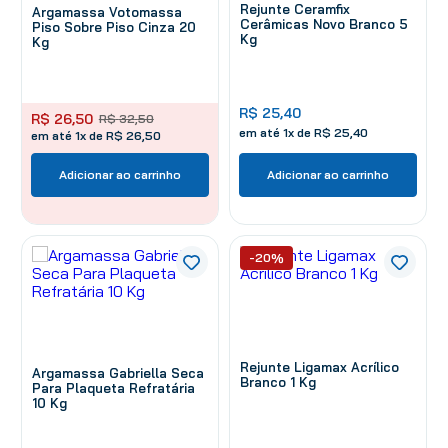
Rejunte Ceramfix
Argamassa Votomassa
Cerâmicas Novo Branco 5
Piso Sobre Piso Cinza 20
Kg
Kg
R$
25
,
40
R$
26
,
50
R$
32
,
50
em até
1
x de
R$
25
,
40
em até 1x de R$ 26,50
Adicionar ao carrinho
Adicionar ao carrinho
-20%
Rejunte Ligamax Acrílico
Argamassa Gabriella Seca
Branco 1 Kg
Para Plaqueta Refratária
10 Kg