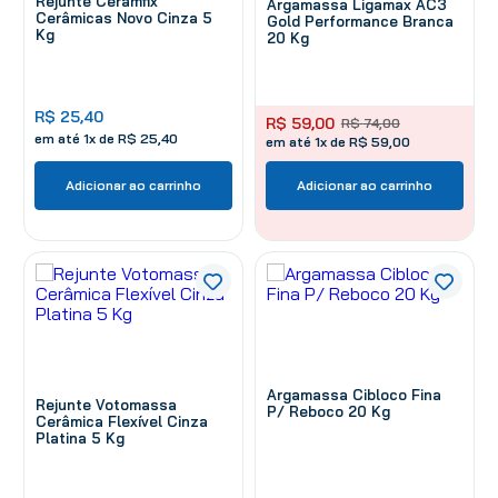
Rejunte Ceramfix
Argamassa Ligamax AC3
Cerâmicas Novo Cinza 5
Gold Performance Branca
Kg
20 Kg
R$
25
,
40
R$
59
,
00
R$
74
,
00
em até
1
x de
R$
25
,
40
em até 1x de R$ 59,00
Adicionar ao carrinho
Adicionar ao carrinho
Argamassa Cibloco Fina
Rejunte Votomassa
P/ Reboco 20 Kg
Cerâmica Flexível Cinza
Platina 5 Kg