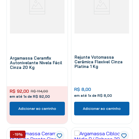
Rejunte Votomassa
Argamassa Ceramfix
Cerâmica Flexível Cinza
Autonivelante Nivela Fácil
Platina 1 Kg
Cinza 20 Kg
R$
8
,
00
R$
92
,
00
R$
114
,
00
em até
1
x de
R$
8
,
00
em até 1x de R$ 92,00
Adicionar ao carrinho
Adicionar ao carrinho
-19%