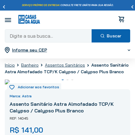
SERVIÇO PRÓPRIO DE ENTREGA!
CONSULTE FRETE GRÁTIS PARA SUA REGIÃO.
Digite a sua busca...
Informe seu CEP
Termos mais buscados
1
º
pisos
Assento Sanitário
Banheiro
Assentos Sanitários
2
º
porcelanato
Astra Almofadado TCP/K Calypso / Calypso Plus Branco
3
º
piso
4
º
revestimento
5
º
vaso sanitário
Astra
6
º
chuveiro
Assento Sanitário Astra Almofadado TCP/K
Calypso / Calypso Plus Branco
7
º
cimento
14045
8
º
torneira
R$
141
,
00
9
º
telha