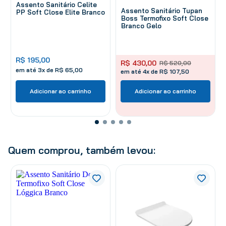
Assento Sanitário Celite
Assento Sanitário Tupan
PP Soft Close Elite Branco
Boss Termofixo Soft Close
Branco Gelo
R$
195
,
00
R$
430
,
00
R$
520
,
00
em até
3
x de
R$
65
,
00
em até 4x de R$ 107,50
Adicionar ao carrinho
Adicionar ao carrinho
Quem comprou, também levou: