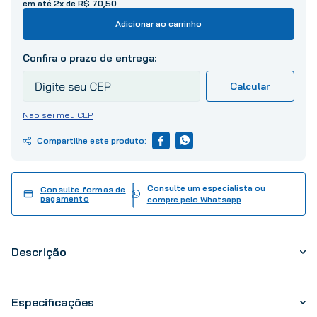
10
º
tinta
em até
2
x de
R$
70
,
50
Adicionar ao carrinho
Não sei meu CEP
Consulte um especialista ou
Consulte formas de
pagamento
compre pelo Whatsapp
Descrição
Especificações