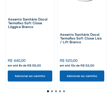
Assento Sanitário Docol
Termofixo Soft Close
Lóggica Branco
Assento Sanitário Docol
Termofixo Soft Close Liss
/ Lift Branco
R$
440
,
00
R$
520
,
00
em até
8
x de
R$
55
,
00
em até
10
x de
R$
52
,
00
Adicionar ao carrinho
Adicionar ao carrinho