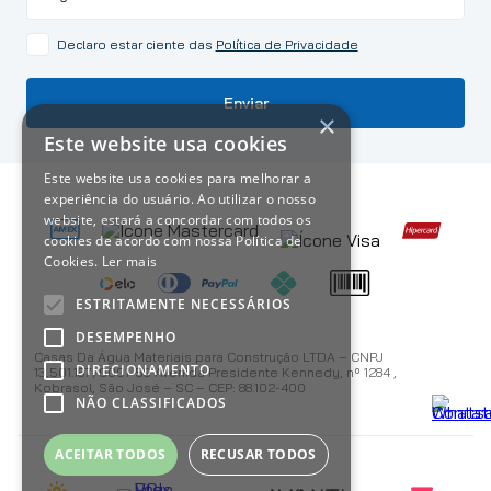
Declaro estar ciente das
Política de Privacidade
Enviar
×
Este website usa cookies
Este website usa cookies para melhorar a
experiência do usuário. Ao utilizar o nosso
website, estará a concordar com todos os
cookies de acordo com nossa Política de
Cookies.
Ler mais
ESTRITAMENTE NECESSÁRIOS
DESEMPENHO
Casas Da Água Materiais para Construção LTDA – CNPJ
DIRECIONAMENTO
13.501.187/0001-59 Avenida Presidente Kennedy, nº 1284 ,
Kobrasol, São José – SC – CEP: 88.102-400
NÃO CLASSIFICADOS
ACEITAR TODOS
RECUSAR TODOS