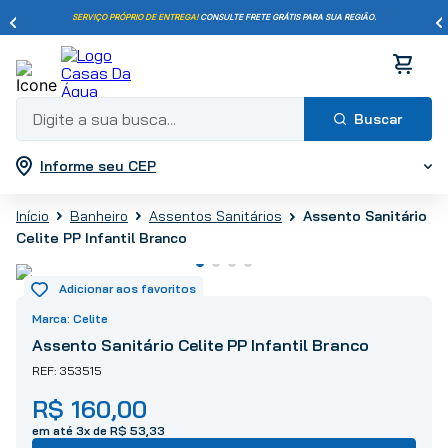
SERVIÇO PRÓPRIO DE ENTREGA!
CONSULTE FRETE GRÁTIS PARA SUA REGIÃO.
Digite a sua busca...
Informe seu CEP
Termos mais buscados
1
º
pisos
Banheiro
Assentos Sanitários
Assento Sanitário
2
º
porcelanato
Celite PP Infantil Branco
3
º
piso
4
º
revestimento
5
º
vaso sanitário
Celite
6
º
chuveiro
Assento Sanitário Celite PP Infantil Branco
7
º
cimento
353515
8
º
torneira
R$
160
,
00
9
º
telha
em até
3
x de
R$
53
,
33