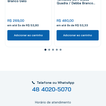
Branco Gelo
Quadra / Debba Branco
Gelo
R$
269
,
00
R$
480
,
00
em até
5
x de
R$
53
,
80
em até
9
x de
R$
53
,
33
Adicionar ao carrinho
Adicionar ao carrinho
Telefone ou WhatsApp
48 4020-5070
Horário de atendimento