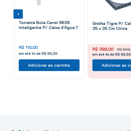
Torneira Boia Censi 9639
Grelha Tigre P/ Cai
Inteligente P/ Caixa d'Água 1'
35 x 35 Cm Cinza
R$
110
,
00
R$
398
,
00
R$
569
,
em até
2
x de
R$
55
,
00
em até 4x de R$ 99,50
Adicionar ao carrinho
Adicionar ao c