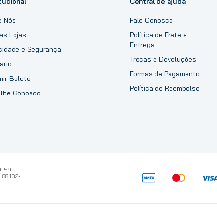
tucional
Central de ajuda
e Nós
Fale Conosco
as Lojas
Política de Frete e
Entrega
acidade e Segurança
Trocas e Devoluções
ário
Formas de Pagamento
mir Boleto
Política de Reembolso
alhe Conosco
1-59
 88.102-