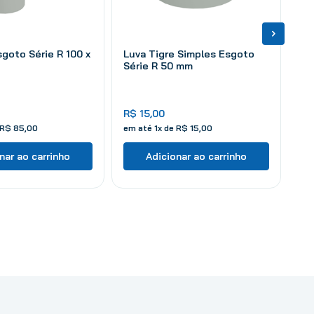
sgoto Série R 100 x
Luva Tigre Simples Esgoto
Série R 50 mm
R$
15
,
00
R$
85
,
00
em até
1
x de
R$
15
,
00
nar ao carrinho
Adicionar ao carrinho