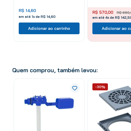
R$
14
,
60
R$
570
,
00
R$
660
,
em até
1
x de
R$
14
,
60
em até 4x de R$ 142,5
Adicionar ao carrinho
Adicionar ao c
Quem comprou, também levou:
-30%