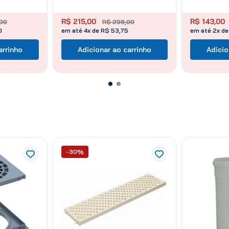
R$
215
,
00
R$
143
,
00
00
R$
298
,
00
0
em até 4x de R$ 53,75
em até 2x de
arrinho
Adicionar ao carrinho
Adicio
-30%