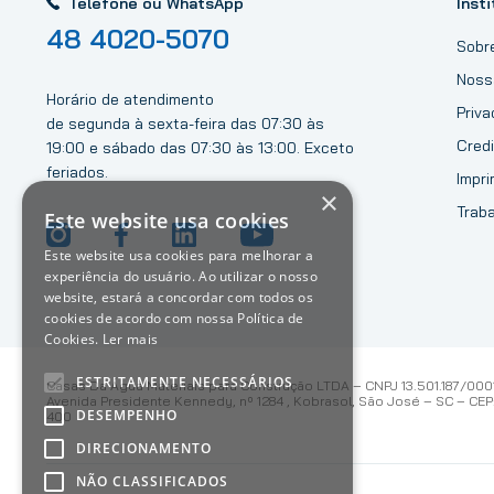
Telefone ou WhatsApp
Insti
48 4020-5070
Sobr
Noss
Horário de atendimento
Priv
de segunda à sexta-feira das 07:30 às
Credi
19:00 e sábado das 07:30 às 13:00. Exceto
feriados.
Impri
×
Trab
Este website usa cookies
Este website usa cookies para melhorar a
experiência do usuário. Ao utilizar o nosso
website, estará a concordar com todos os
cookies de acordo com nossa Política de
Cookies.
Ler mais
ESTRITAMENTE NECESSÁRIOS
Casas Da Água Materiais para Construção LTDA – CNPJ 13.501.187/000
Avenida Presidente Kennedy, nº 1284 , Kobrasol, São José – SC – CEP:
DESEMPENHO
400
DIRECIONAMENTO
NÃO CLASSIFICADOS