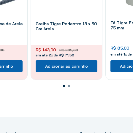
Tê Tigre E
xa de Areia
Grelha Tigre Pedestre 13 x 50
75 mm
Cm Areia
R$
85
,
00
R$
143
,
00
00
R$
205
,
00
em até
1
x de
em até 2x de R$ 71,50
arrinho
Adicionar ao carrinho
Adicio