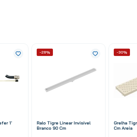
-28%
-30%
fer 1'
Ralo Tigre Linear Invisível
Grelha Tig
Branco 90 Cm
Cm Areia