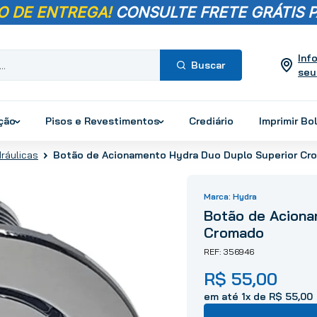
O DE ENTREGA!
CONSULTE FRETE GRÁTIS P
Inf
seu
Termos mais
buscados
ução
Pisos e Revestimentos
Crediário
Imprimir Bo
1
º
pisos
dráulicas
Botão de Acionamento Hydra Duo Duplo Superior Cr
2
º
porcelanato
3
º
piso
Hydra
4
º
revestimento
Botão de Aciona
5
º
vaso sanitário
Cromado
6
º
chuveiro
356946
7
º
cimento
R$
55
,
00
8
º
torneira
em até
1
x de
R$
55
,
00
9
º
telha