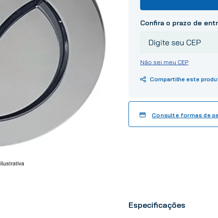
10
º
tinta
Não sei meu CEP
Consulte formas de 
Especificações