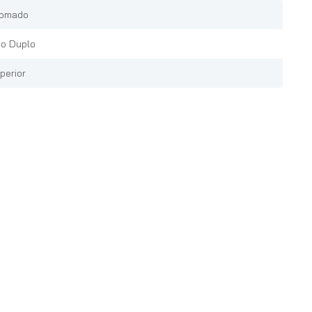
omado
o Duplo
perior