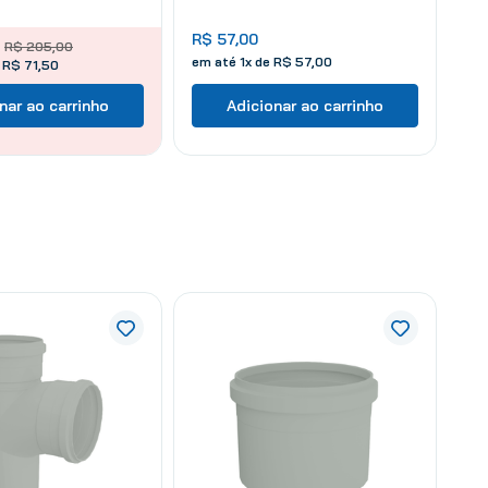
R$
57
,
00
R$
205
,
00
em até
1
x de
R$
57
,
00
 R$ 71,50
nar ao carrinho
Adicionar ao carrinho