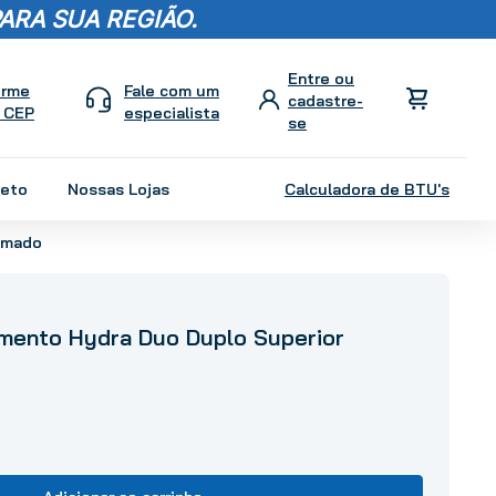
ARA SUA REGIÃO.
orme
Fale com um
 CEP
especialista
leto
Nossas Lojas
Calculadora de BTU's
omado
mento Hydra Duo Duplo Superior