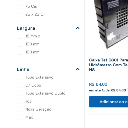
75 Cm
25 x 25 Cm
20 x 20 Cm
Largura
15 x 50 Cm
18 mm x
15 x 100 Cm
150 mm
100 mm
Caixa Taf 9801 Para
Hidrômetro Com Ta
Linha
N8
Tubo Extensivo
R$
84
,
00
C/ Copo
em até
1
x de
R$
84
,
00
Tubo Extensivo Duplo
Top
Adicionar ao c
Nova Geração
Max