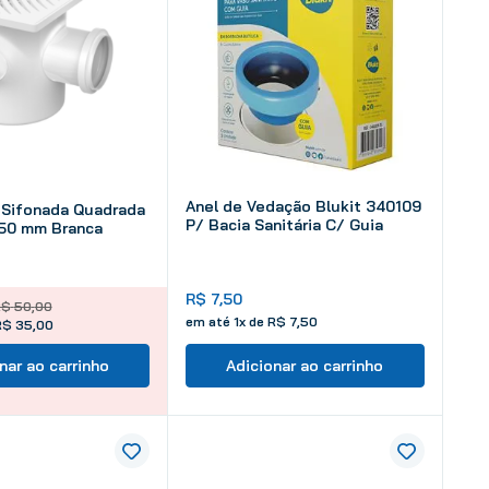
Anel de Vedação Blukit 340109
 Sifonada Quadrada
P/ Bacia Sanitária C/ Guia
 50 mm Branca
R$
7
,
50
R$
50
,
00
em até
1
x de
R$
7
,
50
R$ 35,00
nar ao carrinho
Adicionar ao carrinho