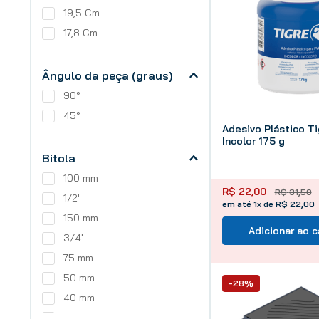
19,5 Cm
17,8 Cm
Ângulo da peça (graus)
90°
45°
Adesivo Plástico T
Incolor 175 g
Bitola
100 mm
R$
22
,
00
R$
31
,
50
1/2'
em até 1x de R$ 22,00
150 mm
Adicionar ao c
3/4'
75 mm
50 mm
-28%
40 mm
1'