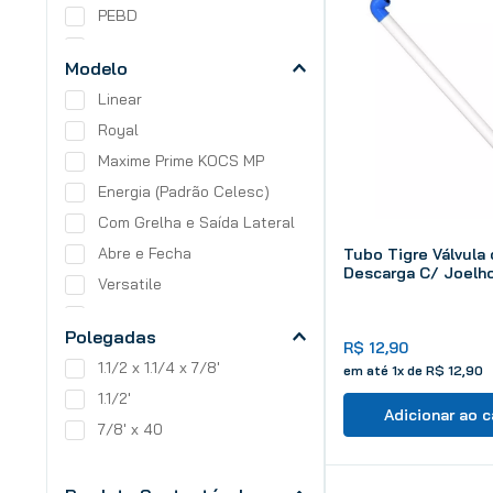
PEBD
Zamac
Modelo
Concreto
Linear
Aço
Royal
Maxime Prime KOCS MP
Energia (Padrão Celesc)
Com Grelha e Saída Lateral
Abre e Fecha
Tubo Tigre Válvula
Descarga C/ Joelh
Versatile
Swell
Polegadas
Para Hidrômetro
R$
12
,
90
Camboriú/Balneário
1.1/2 x 1.1/4 x 7/8'
em até
1
x de
R$
12
,
90
Entrada P/ Caixa Acoplada
1.1/2'
Adicionar ao c
9001 Master Flux Pro
7/8' x 40