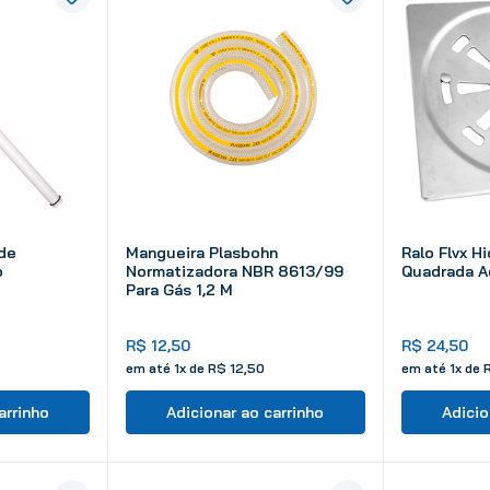
 de
Mangueira Plasbohn
Ralo Flvx H
o
Normatizadora NBR 8613/99
Quadrada Aç
Para Gás 1,2 M
R$
12
,
50
R$
24
,
50
em até
1
x de
R$
12
,
50
em até
1
x de
arrinho
Adicionar ao carrinho
Adicio