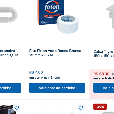
Extensivo
Fita Firlon Veda Rosca Branca
Caixa Tigre
anco 1,5 M
18 mm x 25 M
150 x 150 x
R$
4
,
00
R$
63
,
00
em até
1
x de
R$
4
,
00
em até 1x de 
arrinho
Adicionar ao carrinho
Adicio
-20%