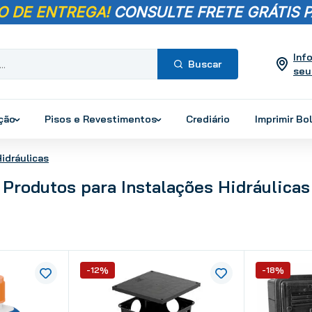
O DE ENTREGA!
CONSULTE FRETE GRÁTIS P
Inf
seu
Termos mais
buscados
ução
Pisos e Revestimentos
Crediário
Imprimir Bo
1
º
pisos
2
º
porcelanato
idráulicas
3
º
piso
Produtos para Instalações Hidráulicas
4
º
revestimento
5
º
vaso sanitário
6
º
chuveiro
7
º
cimento
-12%
-18%
8
º
torneira
9
º
telha