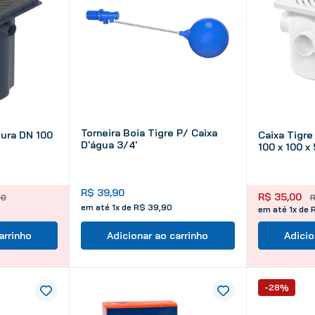
Torneira Boia Tigre P/ Caixa
dura DN 100
Caixa Tigre
D'água 3/4'
100 x 100 x
R$
39
,
90
R$
35
,
00
00
em até
1
x de
R$
39
,
90
em até 1x de 
arrinho
Adicionar ao carrinho
Adicio
-28%