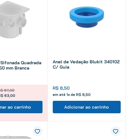
Anel de Vedação Blukit 340102
 Sifonada Quadrada
C/ Guia
 50 mm Branca
R$
8
,
50
R$
87
,
00
em até
1
x de
R$
8
,
50
R$ 63,00
nar ao carrinho
Adicionar ao carrinho