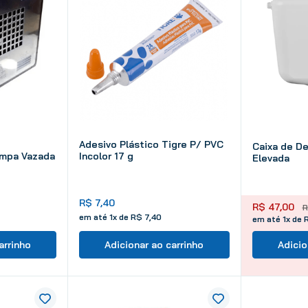
Adesivo Plástico Tigre P/ PVC
Caixa de D
mpa Vazada
Incolor 17 g
Elevada
R$
7
,
40
R$
47
,
00
R
em até
1
x de
R$
7
,
40
em até 1x de 
arrinho
Adicionar ao carrinho
Adicio