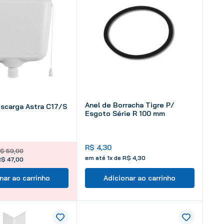
Anel de Borracha Tigre P/
escarga Astra C17/S
Esgoto Série R 100 mm
R$
4
,
30
$
59
,
00
em até
1
x de
R$
4
,
30
R$ 47,00
nar ao carrinho
Adicionar ao carrinho