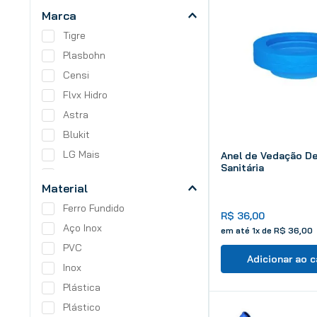
Marca
Tigre
Plasbohn
Censi
Flvx Hidro
Astra
Blukit
LG Mais
Anel de Vedação De
Sanitária
Herc
Material
Mantac
Ferro Fundido
Durín
R$
36
,
00
Aço Inox
em até
1
x de
R$
36
,
00
PVC
Adicionar ao c
Inox
Plástica
Plástico