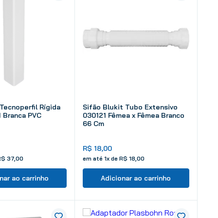
Tecnoperfil Rígida
Sifão Blukit Tubo Extensivo
M Branca PVC
030121 Fêmea x Fêmea Branco
66 Cm
R$
18
,
00
R$
37
,
00
em até
1
x de
R$
18
,
00
nar ao carrinho
Adicionar ao carrinho