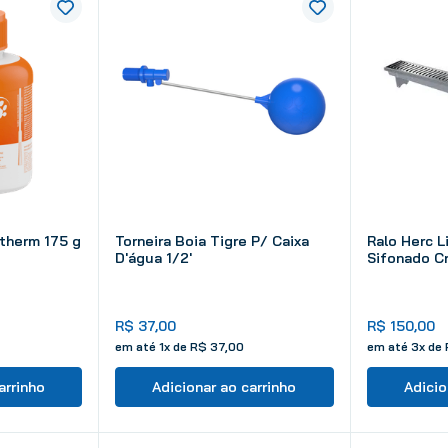
therm 175 g
Torneira Boia Tigre P/ Caixa
Ralo Herc L
D'água 1/2'
Sifonado C
R$
37
,
00
R$
150
,
00
em até
1
x de
R$
37
,
00
em até
3
x de
arrinho
Adicionar ao carrinho
Adicio