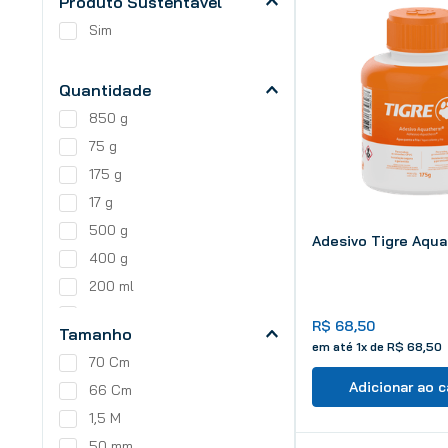
Produto Sustentável
Sim
Quantidade
850 g
75 g
175 g
17 g
500 g
Adesivo Tigre Aqua
400 g
200 ml
160 g
R$
68
,
50
Tamanho
110 g
em até
1
x de
R$
68
,
50
70 Cm
1000 g
Adicionar ao c
66 Cm
1,5 M
50 mm