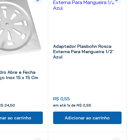
Adaptador Plasbohn Rosca
Externa Para Mangueira 1/2'
Azul
idro Abre e Fecha
o Inox 15 x 15 Cm
R$
0
,
55
R$
24
,
50
em até
1
x de
R$
0
,
55
nar ao carrinho
Adicionar ao carrinho