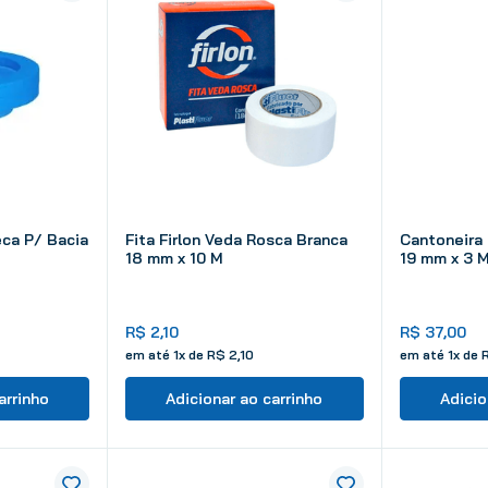
ca P/ Bacia
Fita Firlon Veda Rosca Branca
Cantoneira 
18 mm x 10 M
19 mm x 3 
R$
2
,
10
R$
37
,
00
em até
1
x de
R$
2
,
10
em até
1
x de
arrinho
Adicionar ao carrinho
Adicio