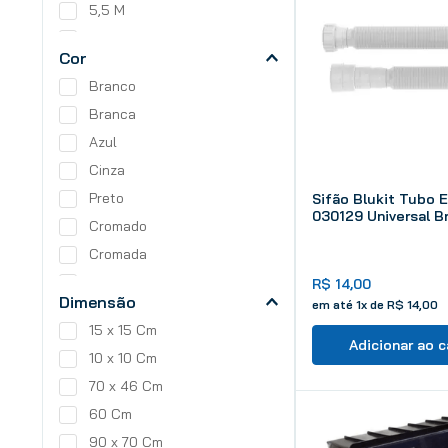
5,5 M
50 Cm
Cor
3 M
Branco
1,8 M
Branca
Azul
Cinza
Preto
Sifão Blukit Tubo 
030129 Universal Br
Cromado
Cromada
Preto/Laranja
R$
14
,
00
Dimensão
em até
1
x de
R$
14
,
00
Alumínio Polido
15 x 15 Cm
Incolor
Adicionar ao c
10 x 10 Cm
70 x 46 Cm
60 Cm
90 x 70 Cm