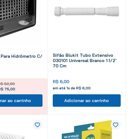
Sifão Blukit Tubo Extensivo
 Para Hidrômetro C/
030101 Universal Branco 1.1/2'
70 Cm
R$
6
,
00
R$
92
,
00
em até
1
x de
R$
6
,
00
R$ 75,00
nar ao carrinho
Adicionar ao carrinho