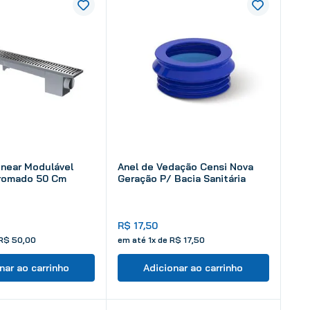
inear Modulável
Anel de Vedação Censi Nova
romado 50 Cm
Geração P/ Bacia Sanitária
R$
17
,
50
R$
50
,
00
em até
1
x de
R$
17
,
50
nar ao carrinho
Adicionar ao carrinho