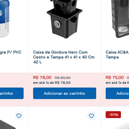
10
º
tinta
igre P/ PVC
Caixa de Gordura Herc Com
Caixa AC&A
Cesto e Tampa 41 x 41 x 40 Cm
Tampa
42 L
R$
78
,
00
R$
75
,
00
R$
89
,
00
em até 1x de R$ 78,00
em até 1x de 
arrinho
Adicionar ao carrinho
Adicio
-30%