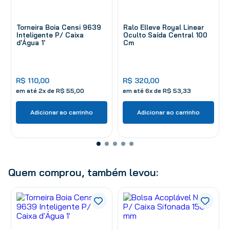
Torneira Boia Censi 9639
Ralo Elleve Royal Linear
Inteligente P/ Caixa
Oculto Saída Central 100
d'Água 1'
Cm
R$
110
,
00
R$
320
,
00
em até
2
x de
R$
55
,
00
em até
6
x de
R$
53
,
33
Adicionar ao carrinho
Adicionar ao carrinho
Quem comprou, também levou: