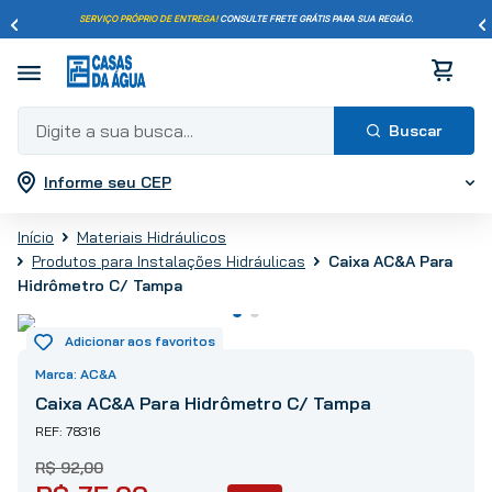
SERVIÇO PRÓPRIO DE ENTREGA!
CONSULTE FRETE GRÁTIS PARA SUA REGIÃO.
Digite a sua busca...
Informe seu CEP
Termos mais buscados
1
º
pisos
Materiais Hidráulicos
2
º
porcelanato
Produtos para Instalações Hidráulicas
Caixa AC&A Para
3
º
piso
Hidrômetro C/ Tampa
4
º
revestimento
5
º
vaso sanitário
AC&A
6
º
chuveiro
Caixa AC&A Para Hidrômetro C/ Tampa
7
º
cimento
78316
8
º
torneira
R$
92
,
00
9
º
telha