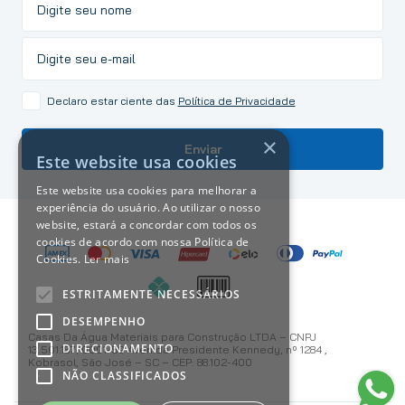
Declaro estar ciente das
Política de Privacidade
×
Enviar
Este website usa cookies
Este website usa cookies para melhorar a
experiência do usuário. Ao utilizar o nosso
website, estará a concordar com todos os
cookies de acordo com nossa Política de
Cookies.
Ler mais
ESTRITAMENTE NECESSÁRIOS
DESEMPENHO
Casas Da Água Materiais para Construção LTDA – CNPJ
DIRECIONAMENTO
13.501.187/0001-59 Avenida Presidente Kennedy, nº 1284 ,
Kobrasol, São José – SC – CEP: 88.102-400
NÃO CLASSIFICADOS