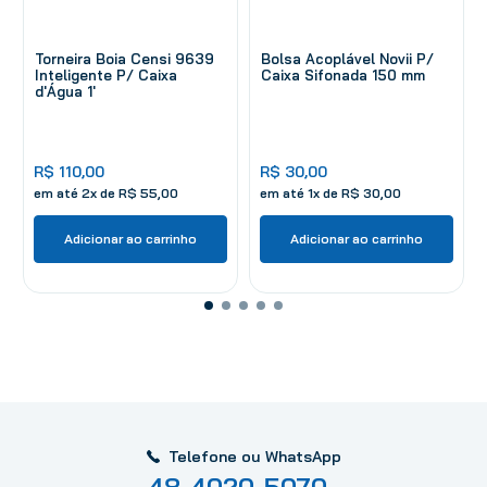
Torneira Boia Censi 9639
Bolsa Acoplável Novii P/
Inteligente P/ Caixa
Caixa Sifonada 150 mm
d'Água 1'
R$
110
,
00
R$
30
,
00
em até
2
x de
R$
55
,
00
em até
1
x de
R$
30
,
00
Adicionar ao carrinho
Adicionar ao carrinho
Telefone ou WhatsApp