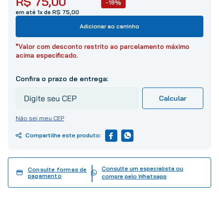
R$
75
,
00
-18%
10
º
tinta
em até 1x de R$ 75,00
Adicionar ao carrinho
*Valor com desconto restrito ao parcelamento máximo
acima especificado.
Não sei meu CEP
Consulte um especialista ou
Consulte formas de
pagamento
compre pelo Whatsapp