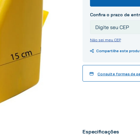
10
º
tinta
Não sei meu CEP
Consulte formas de 
Especificações