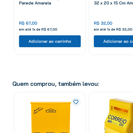
Parede Amarela
32 x 20 x 15 Cm Am
R$
67
,
00
R$
32
,
00
em até
1
x de
R$
67
,
00
em até
1
x de
R$
32
,
00
Adicionar ao carrinho
Adicionar ao c
Quem comprou, também levou: