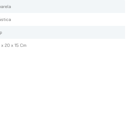
arela
ástica
p
 x 20 x 15 Cm