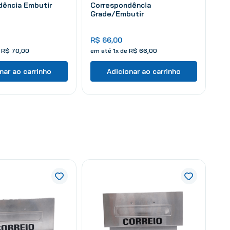
dência Embutir
Correspondência
Grade/Embutir
R$
66
,
00
e
R$
70
,
00
em até
1
x de
R$
66
,
00
nar ao carrinho
Adicionar ao carrinho