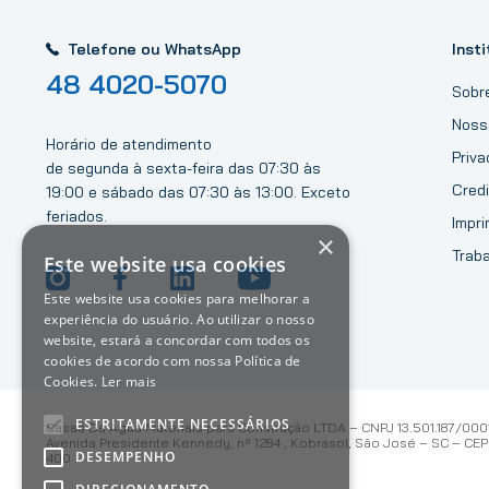
Telefone ou WhatsApp
Insti
48 4020-5070
Sobr
Noss
Horário de atendimento
Priv
de segunda à sexta-feira das 07:30 às
Credi
19:00 e sábado das 07:30 às 13:00. Exceto
feriados.
Impri
×
Trab
Este website usa cookies
Este website usa cookies para melhorar a
experiência do usuário. Ao utilizar o nosso
website, estará a concordar com todos os
cookies de acordo com nossa Política de
Cookies.
Ler mais
ESTRITAMENTE NECESSÁRIOS
Casas Da Água Materiais para Construção LTDA – CNPJ 13.501.187/000
Avenida Presidente Kennedy, nº 1284 , Kobrasol, São José – SC – CEP:
DESEMPENHO
400