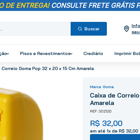
O DE ENTREGA!
CONSULTE FRETE GRÁTIS P
Inf
seu
Termos mais
buscados
ução
Pisos e Revestimentos
Crediário
Imprimir Bo
1
º
pisos
e Correio Goma Pop 32 x 20 x 15 Cm Amarela
2
º
porcelanato
3
º
piso
Goma
4
º
revestimento
Caixa de Correi
5
º
vaso sanitário
Amarela
6
º
torneira
302120
7
º
chuveiro
R$
32
,
00
8
º
cimento
em até
1
x de
R$
32
,
00
9
º
telha