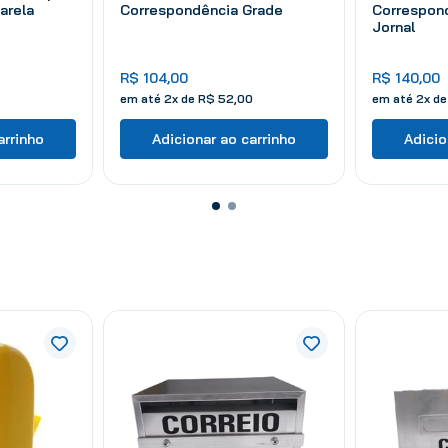
arela
Correspondência Grade
Correspon
Jornal
R$
104
,
00
R$
140
,
00
em até
2
x de
R$
52
,
00
em até
2
x d
arrinho
Adicionar ao carrinho
Adicio