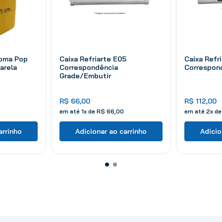
Goma Pop
Caixa Refriarte E05
Caixa Refr
arela
Correspondência
Correspon
Grade/Embutir
R$
66
,
00
R$
112
,
00
em até
1
x de
R$
66
,
00
em até
2
x d
arrinho
Adicionar ao carrinho
Adicio