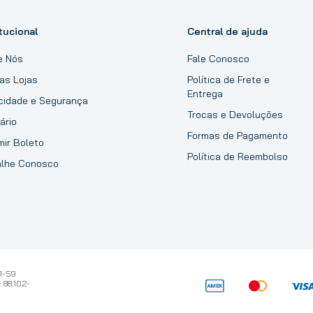
tucional
Central de ajuda
e Nós
Fale Conosco
as Lojas
Política de Frete e
Entrega
acidade e Segurança
Trocas e Devoluções
ário
Formas de Pagamento
mir Boleto
Política de Reembolso
alhe Conosco
1-59
 88.102-