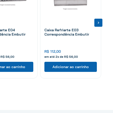
iarte E04
Caixa Refriarte E03
dência Embutir
Correspondência Embutir
R$
112
,
00
e
R$
56
,
00
em até
2
x de
R$
56
,
00
nar ao carrinho
Adicionar ao carrinho