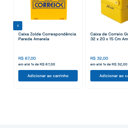
Caixa Zolde Correspondência
Caixa de Correio 
Parede Amarela
32 x 20 x 15 Cm Am
R$
67
,
00
R$
32
,
00
em até
1
x de
R$
67
,
00
em até
1
x de
R$
32
,
00
Adicionar ao carrinho
Adicionar ao c