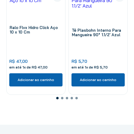
Ralo Flvx Hidro Click Aço
Tê Plasbohn Interno Para
10 x 10 Cm
Mangueira 90° 1.1/2' Azul
R$
47
,
00
R$
5
,
70
em até
1
x de
R$
47
,
00
em até
1
x de
R$
5
,
70
Adicionar ao carrinho
Adicionar ao carrinho