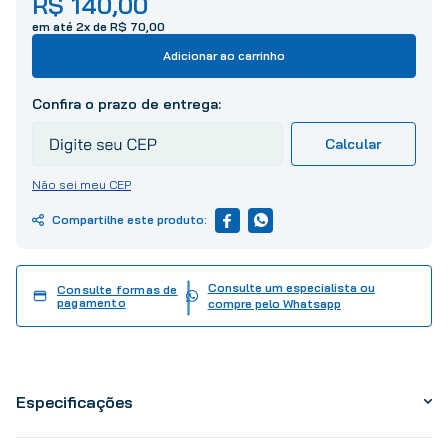
R$
140
,
00
10
º
tinta
em até
2
x de
R$
70
,
00
Adicionar ao carrinho
Não sei meu CEP
Consulte um especialista ou
Consulte formas de
pagamento
compre pelo Whatsapp
Especificações