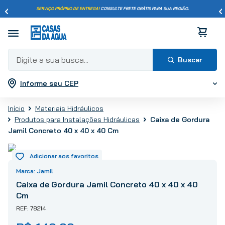
SERVIÇO PRÓPRIO DE ENTREGA!
CONSULTE FRETE GRÁTIS PARA SUA REGIÃO.
Digite a sua busca...
Informe seu CEP
Termos mais buscados
1
º
pisos
Materiais Hidráulicos
2
º
porcelanato
Produtos para Instalações Hidráulicas
Caixa de Gordura
3
º
piso
Jamil Concreto 40 x 40 x 40 Cm
4
º
revestimento
5
º
vaso sanitário
Jamil
6
º
chuveiro
Caixa de Gordura Jamil Concreto 40 x 40 x 40
7
º
cimento
Cm
8
º
torneira
78214
9
º
telha