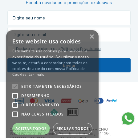
Receba novidades e promoções exclusivas
×
Este website usa cookies
Declaro estar ciente das
Política de Privacidade
Este website usa cookies para melhorar a
experiência do usuário. Ao utilizar o nosso
website, estará a concordar com todos os
Enviar
cookies de acordo com nossa Política de
Cookies.
Ler mais
ESTRITAMENTE NECESSÁRIOS
DESEMPENHO
DIRECIONAMENTO
NÃO CLASSIFICADOS
ACEITAR TODOS
RECUSAR TODOS
Casas Da Água Materiais para Construção LTDA – CNPJ
13.501.187/0001-59 Avenida Presidente Kennedy, nº 1284 ,
Kobrasol, São José – SC – CEP: 88.102-400