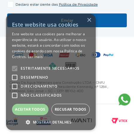
Declaro estar ciente das
Política de Privacidade
×
Enviar
Este website usa cookies
Este website usa cookies para melhorar a
experiência do usuário. Ao utilizar o nosso
website, estará a concordar com todos os
cookies de acordo com nossa Política de
Cookies.
Ler mais
ESTRITAMENTE NECESSÁRIOS
DESEMPENHO
Casas Da Água Materiais para Construção LTDA – CNPJ
DIRECIONAMENTO
13.501.187/0001-59 Avenida Presidente Kennedy, nº 1284 ,
Kobrasol, São José – SC – CEP: 88.102-400
NÃO CLASSIFICADOS
ACEITAR TODOS
RECUSAR TODOS
MOSTRAR DETALHES