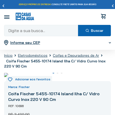
SERVIÇO PRÓPRIO DE ENTREGA!
CONSULTE FRETE GRÁTIS PARA SUA REGIÃO.
Digite a sua busca...
Informe seu CEP
Termos mais buscados
1
º
pisos
Eletrodomésticos
Coifas e Depuradores de Ar
2
º
porcelanato
Coifa Fischer 5455-10174 Island Ilha C/ Vidro Curvo Inox
220 V 90 Cm
3
º
piso
4
º
revestimento
5
º
vaso sanitário
Fischer
6
º
torneira
Coifa Fischer 5455-10174 Island Ilha C/ Vidro
7
º
chuveiro
Curvo Inox 220 V 90 Cm
8
º
cimento
10698
9
º
telha
R$
3
.
420
,
00