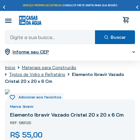
SERVIÇO PRÓPRIO DE ENTREGA!
CONSULTE FRETE GRÁTIS PARA SUA REGIÃO.
Digite a sua busca...
Informe seu CEP
Termos mais buscados
1
º
pisos
Materiais para Construção
2
º
porcelanato
Tijolos de Vidro e Refratário
Elemento Ibravir Vazado
3
º
piso
Cristal 20 x 20 x 6 Cm
4
º
revestimento
5
º
vaso sanitário
Ibravir
6
º
torneira
Elemento Ibravir Vazado Cristal 20 x 20 x 6 Cm
7
º
chuveiro
583120
8
º
cimento
R$
55
,
00
9
º
telha