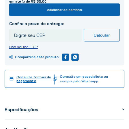
em até
1
x de
R$
55
,
00
10
º
tinta
Adicionar ao carrinho
Não sei meu CEP
Consulte um especialista ou
Consulte formas de
pagamento
compre pelo Whatsapp
Especificações