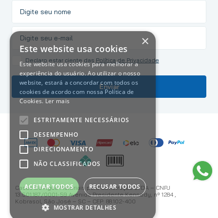
×
Este website usa cookies
Declaro estar ciente das
Política de Privacidade
Este website usa cookies para melhorar a
experiência do usuário. Ao utilizar o nosso
website, estará a concordar com todos os
Enviar
cookies de acordo com nossa Política de
Cookies.
Ler mais
ESTRITAMENTE NECESSÁRIOS
DESEMPENHO
DIRECIONAMENTO
NÃO CLASSIFICADOS
ACEITAR TODOS
RECUSAR TODOS
Casas Da Água Materiais para Construção LTDA – CNPJ
13.501.187/0001-59 Avenida Presidente Kennedy, nº 1284 ,
Kobrasol, São José – SC – CEP: 88.102-400
MOSTRAR DETALHES