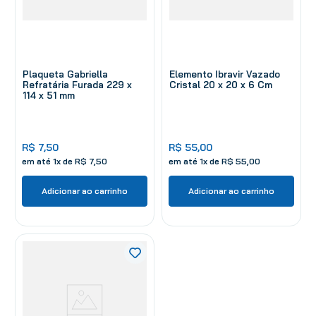
Plaqueta Gabriella
Elemento Ibravir Vazado
Refratária Furada 229 x
Cristal 20 x 20 x 6 Cm
114 x 51 mm
R$
7
,
50
R$
55
,
00
em até
1
x de
R$
7
,
50
em até
1
x de
R$
55
,
00
Adicionar ao carrinho
Adicionar ao carrinho