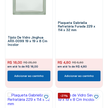
Plaqueta Gabriella
Refratária Furada 229 x
114 x 32 mm
Tijolo De Vidro Jinghua
ARX-0099 19 x 19 x 8 Cm
Incolor
R$
4
,
80
R$
18
,
00
R$
5
,
60
R$
25
,
00
em até 1x de R$ 4,80
em até 1x de R$ 18,00
Adicionar ao carrinho
Adicionar ao carrinho
-21%