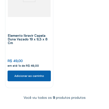
Elemento Ibravir Capela
Duna Vazado 19 x 9,5 x 8
Cm
R$
49
,
00
em até
1
x de
R$
49
,
00
Adicionar ao carrinho
Você viu todos os
9
produtos