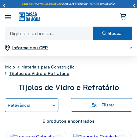
SERVIÇO PRÓPRIO DE ENTREGA!
CONSULTE FRETE GRÁTIS PARA SUA REGIÃO.
Digite a sua busca...
Informe seu CEP
Termos mais buscados
1
º
pisos
Materiais para Construção
2
º
porcelanato
Tijolos de Vidro e Refratário
3
º
piso
4
º
revestimento
Tijolos de Vidro e Refratário
5
º
vaso sanitário
6
º
chuveiro
Filtrar
Relevância
7
º
cimento
8
º
torneira
9
produtos
9
º
telha
10
º
tinta