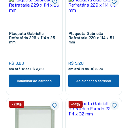
Plaqueta Gabriella
Plaqueta Gabriella
Refratária 229 x 114 x 25
Refratária 229 x 114 x 51
mm
mm
R$
3
,
20
R$
5
,
20
em até
1
x de
R$
3
,
20
em até
1
x de
R$
5
,
20
Adicionar ao carrinho
Adicionar ao carrinho
-28%
-14%