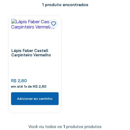
1
produto
Lápis Faber Castell
Carpinteiro Vermelho
R$
2
,
80
em até
1
x de
R$
2
,
80
Adicionar ao carrinho
Você viu todos os
1
produtos