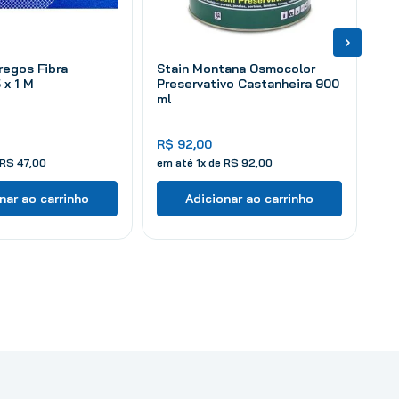
regos Fibra
Stain Montana Osmocolor
 x 1 M
Preservativo Castanheira 900
ml
R$
92
,
00
R$
47
,
00
em até
1
x de
R$
92
,
00
nar ao carrinho
Adicionar ao carrinho