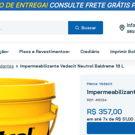
O DE ENTREGA!
CONSULTE FRETE GRÁTIS P
Inf
seu
Termos mais
buscados
ução
Pisos e Revestimentos
Crediário
Imprimir Bo
1
º
pisos
Impermeabilizante Vedacit Neutrol Baldrame 18 L
edantes
2
º
porcelanato
3
º
piso
Vedacit
4
º
revestimento
Impermeabilizan
5
º
vaso sanitário
415134
6
º
torneira
R$
357
,
00
7
º
cimento
8
º
chuveiro
em até
7
x de
R$
51
,
00
9
º
telha