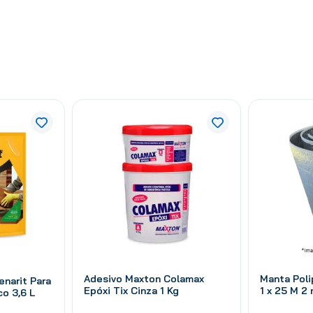
Adesivo Maxton Colamax
Manta Poli
enarit Para
Epóxi Tix Cinza 1 Kg
1 x 25 M 2
o 3,6 L