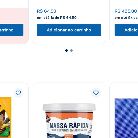
R$
64
,
50
R$
485
,
00
em até
1
x de
R$
64
,
50
em até
9
x d
arrinho
Adicionar ao carrinho
Adicio