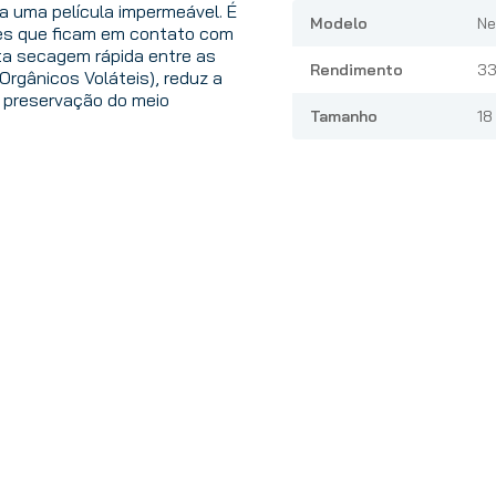
 uma película impermeável. É
Modelo
Ne
mes que ficam em contato com
ta secagem rápida entre as
Rendimento
33
rgânicos Voláteis), reduz a
a preservação do meio
Tamanho
18