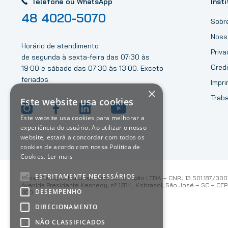
Telefone ou WhatsApp
Insti
48 4020-5070
Sobr
Noss
Horário de atendimento
Priv
de segunda à sexta-feira das 07:30 às
Credi
19:00 e sábado das 07:30 às 13:00. Exceto
feriados.
Impri
×
Trab
Este website usa cookies
Este website usa cookies para melhorar a
experiência do usuário. Ao utilizar o nosso
website, estará a concordar com todos os
cookies de acordo com nossa Política de
Cookies.
Ler mais
ESTRITAMENTE NECESSÁRIOS
Casas Da Água Materiais para Construção LTDA – CNPJ 13.501.187/000
Avenida Presidente Kennedy, nº 1284 , Kobrasol, São José – SC – CEP:
DESEMPENHO
400
DIRECIONAMENTO
NÃO CLASSIFICADOS