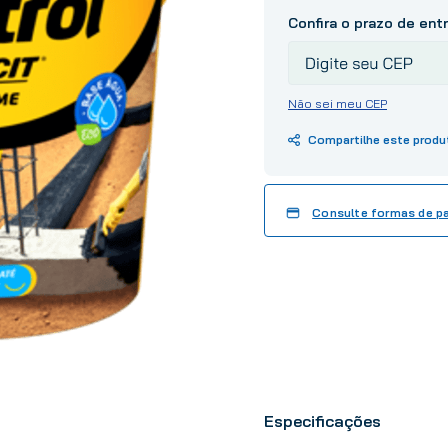
10
º
tinta
Não sei meu CEP
Consulte formas de 
Especificações