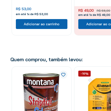
R$
53
,
00
R$
49
,
00
R$
58
,
00
em até
1
x de
R$
53
,
00
em até 1x de R$ 49,00
Adicionar ao carrinho
Adicionar ao c
Quem comprou, também levou:
-16%