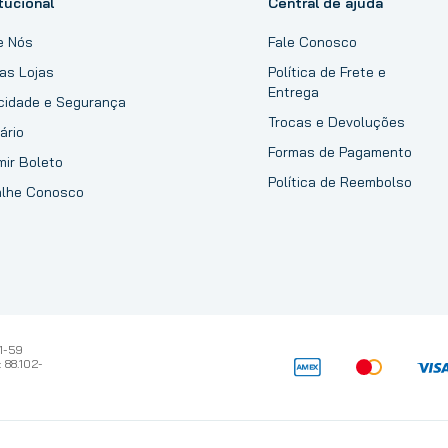
tucional
Central de ajuda
e Nós
Fale Conosco
as Lojas
Política de Frete e
Entrega
acidade e Segurança
Trocas e Devoluções
ário
Formas de Pagamento
mir Boleto
Política de Reembolso
alhe Conosco
1-59
 88.102-