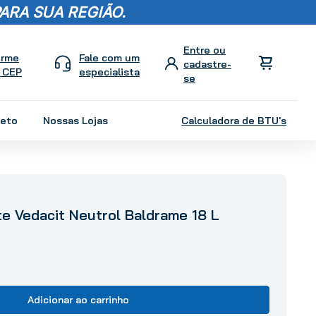
ARA SUA REGIÃO.
orme
Fale com um
 CEP
especialista
leto
Nossas Lojas
Calculadora de BTU's
te Vedacit Neutrol Baldrame 18 L
Adicionar ao carrinho