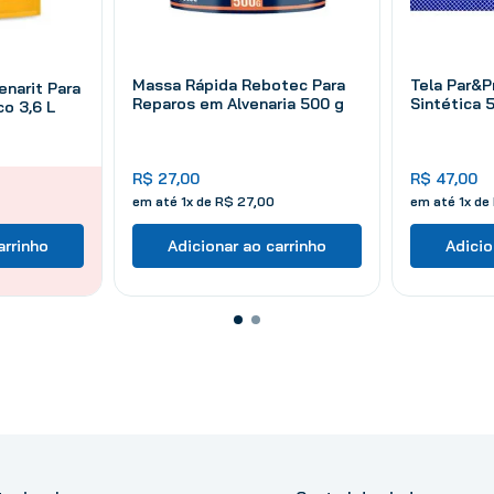
Massa Rápida Rebotec Para
Tela Par&P
enarit Para
Reparos em Alvenaria 500 g
Sintética 5
o 3,6 L
R$
27
,
00
R$
47
,
00
em até
1
x de
R$
27
,
00
em até
1
x de
arrinho
Adicionar ao carrinho
Adicio