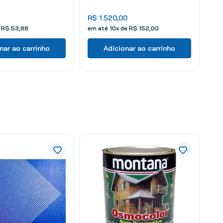
200 L
R$
1
.
520
,
00
e
R$
53
,
88
em até
10
x de
R$
152
,
00
nar ao carrinho
Adicionar ao carrinho