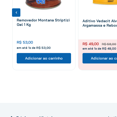
Removedor Montana Striptizi
Aditivo Vedacit Alv
Gel 1 Kg
Argamassa e Reboc
R$
53
,
00
R$
49
,
00
R$
58
,
00
em até
1
x de
R$
53
,
00
em até 1x de R$ 49,00
Adicionar ao carrinho
Adicionar ao c