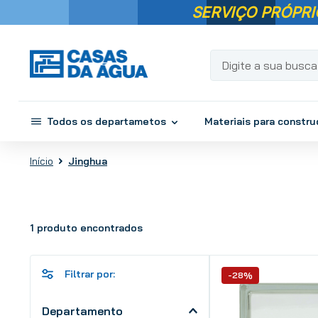
SERVIÇO PRÓPRI
Digite a sua busca...
Todos os departametos
Materiais para constr
Jinghua
1
produto
-28%
Departamento