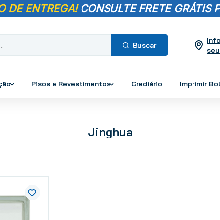
O DE ENTREGA!
CONSULTE FRETE GRÁTIS P
Inf
seu
Termos mais
buscados
ução
Pisos e Revestimentos
Crediário
Imprimir Bo
1
º
pisos
2
º
porcelanato
3
º
piso
Jinghua
4
º
revestimento
5
º
vaso sanitário
6
º
torneira
7
º
chuveiro
8
º
cimento
9
º
telha