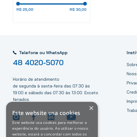
R$ 25,00
R$ 30,00
Telefone ou WhatsApp
Insti
48 4020-5070
Sobr
Noss
Horário de atendimento
Priv
de segunda à sexta-feira das 07:30 às
Credi
19:00 e sábado das 07:30 às 13:00. Exceto
feriados.
Impri
×
Trab
Este website usa cookies
Este website usa cookies para melhorar a
experiência do usuário. Ao utilizar o nosso
website, estará a concordar com todos os