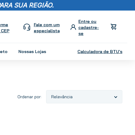
ARA SUA REGIÃO.
orme
Fale com um
 CEP
especialista
leto
Nossas Lojas
Calculadora de BTU's
Relevância