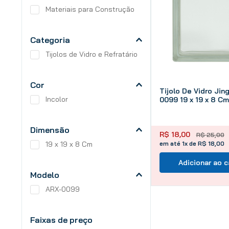
Materiais para Construção
Categoria
Tijolos de Vidro e Refratário
Cor
Tijolo De Vidro Jin
Incolor
0099 19 x 19 x 8 Cm
Dimensão
R$
18
,
00
R$
25
,
00
19 x 19 x 8 Cm
em até 1x de R$ 18,00
Adicionar ao c
Modelo
ARX-0099
Faixas de preço