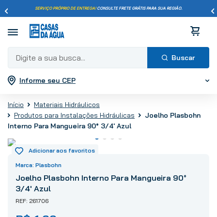
SERVIÇO PRÓPRIO DE ENTREGA!
CONSULTE FRETE GRÁTIS PARA SUA REGIÃO.
Digite a sua busca...
Informe seu CEP
Termos mais buscados
1
º
pisos
Materiais Hidráulicos
2
º
porcelanato
Joelho Plasbohn
Produtos para Instalações Hidráulicas
3
º
piso
Interno Para Mangueira 90° 3/4' Azul
4
º
revestimento
5
º
vaso sanitário
Plasbohn
6
º
chuveiro
Joelho Plasbohn Interno Para Mangueira 90°
7
º
cimento
3/4' Azul
8
º
torneira
261706
9
º
telha