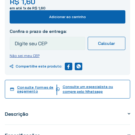
R$
1
,
60
10
º
tinta
em até
1
x de
R$
1
,
60
Adicionar ao carrinho
Não sei meu CEP
Consulte um especialista ou
Consulte formas de
pagamento
compre pelo Whatsapp
Descrição