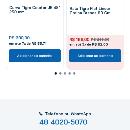
Curva Tigre Coletor JE 45°
Ralo Tigre Flat Linear
250 mm
Grelha Branca 90 Cm
R$
390
,
00
R$
186
,
00
R$
266
,
00
em até
7
x de
R$
55
,
71
em até 3x de R$ 62,00
Adicionar ao carrinho
Adicionar ao carrinho
Telefone ou WhatsApp
48 4020-5070