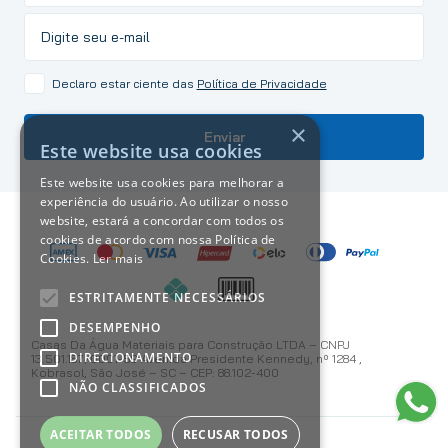
Declaro estar ciente das
Política de Privacidade
×
Enviar
Este website usa cookies
Este website usa cookies para melhorar a
experiência do usuário. Ao utilizar o nosso
website, estará a concordar com todos os
cookies de acordo com nossa Política de
Cookies.
Ler mais
ESTRITAMENTE NECESSÁRIOS
DESEMPENHO
Casas Da Água Materiais para Construção LTDA – CNPJ
DIRECIONAMENTO
13.501.187/0001-59 Avenida Presidente Kennedy, nº 1284 ,
Kobrasol, São José – SC – CEP: 88.102-400
NÃO CLASSIFICADOS
ACEITAR TODOS
RECUSAR TODOS